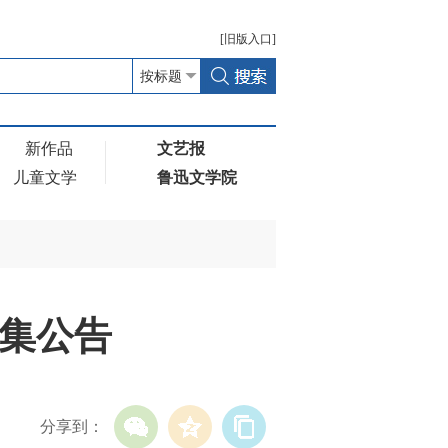
[
旧版
入口]
新作品
文艺报
儿童文学
鲁迅文学院
征集公告
分享到：