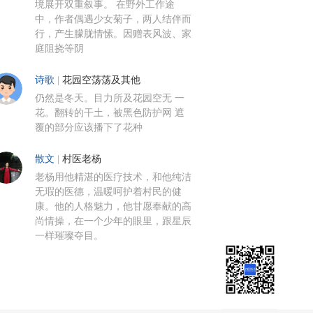
境展开双重叙事。 在野外工作途
中，作者偶遇少女菊子，两人结伴而
行，产生朦胧情愫。因赠表风波、家
庭阻挠等阴
诗歌
|
花园空荡荡及其他
仍然是冬天。目力所及花园空无 一
花。翻转的干土，被黑色防护网 遮
覆的部分应该播下了花种
散文
|
村医老杨
老杨用他精湛的医疗技术，和他纯洁
无瑕的医德，温暖呵护着村民的健
康。他的人格魅力，他甘愿奉献的高
尚情操，在一个少年的眼里，跟星辰
一样璀璨夺目。