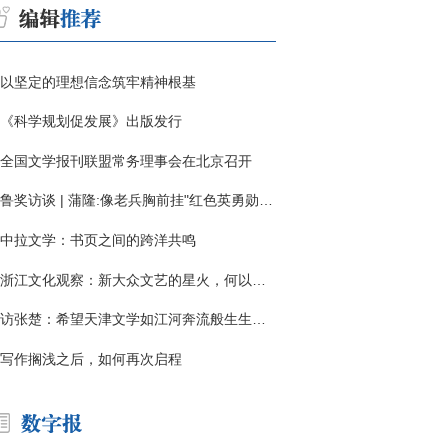
以坚定的理想信念筑牢精神根基
《科学规划促发展》出版发行
全国文学报刊联盟常务理事会在北京召开
鲁奖访谈 | 蒲隆:像老兵胸前挂"红色英勇勋章"
中拉文学：书页之间的跨洋共鸣
浙江文化观察：新大众文艺的星火，何以燎原？
访张楚：希望天津文学如江河奔流般生生不息
写作搁浅之后，如何再次启程