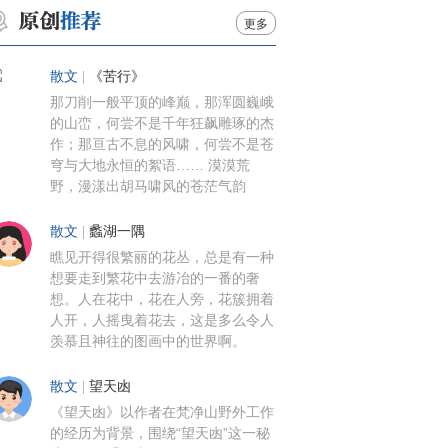
更多
散文
|
《苦行》
那刀削一般平顶的峰巅，那浑圆巍峨
的山峦，何尝不是千年狂飙雕琢的杰
作；那亘古不息的风啸，何尝不是苍
穹与大地永恒的絮语…… 漠漠荒
野，漫漾出胡马啸风的苍茫气韵
散文
|
蠡湖一隅
瞧见开得很繁丽的花丛，总是有一种
想要走到繁花中去游冶的一番的奢
想。人在花中，花在人旁，花簇拥着
人开，人摇曳着花去，这是多么令人
羡慕且神往的图画中的世界啊。
散文
|
望天凼
《望天凼》以作者在梵净山野外工作
的经历为背景，围绕“望天凼”这一秘