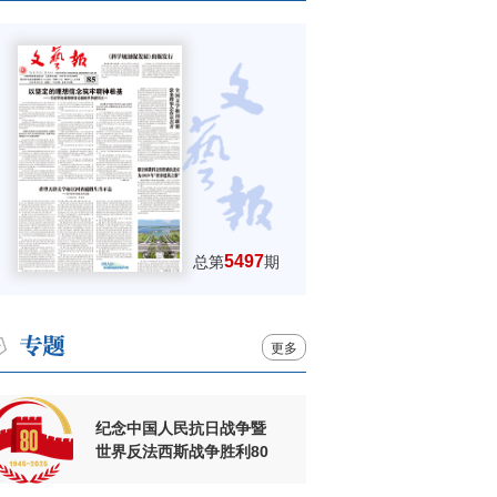
5497
总第
期
更多
纪念中国人民抗日战争暨
世界反法西斯战争胜利80
周年