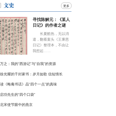
更多
寻找陈解元：《某人
日记》的作者之谜
长夏酷热，无以消
遣，翻看案头《王秉恩
日记》整理本，不由让
我想起……
万之：我的“西游记”与“自我”的资源
徐光耀的千封家书：岁月如歌 信短情长
读《晦庵书话》品“四个一点”的真味
启功先生的“四个口袋”
北宋使节眼中的燕京