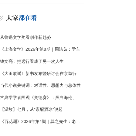
从鲁迅文学奖看创作新趋势
《上海文学》2026年第8期｜周洁茹：学车
钱文亮：把远行看成了另一次人生
《大田歌谣》新书发布暨研讨会在京举行
当代小说关键词：对话性、思想力与总体性
古典学学者围观《奥德赛》：黑白海伦、佩涅罗佩的别针与神秘入侵者
【温故】七月，从“素醒酒冰”说起
《百花洲》2026年第4期｜巽之先生：老兵朱向前侧记三题