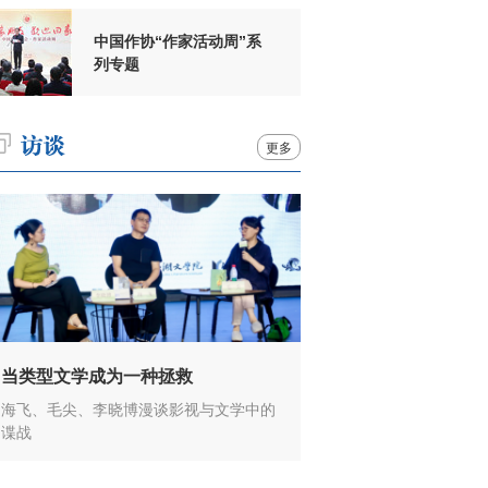
中国作协“作家活动周”系
列专题
更多
当类型文学成为一种拯救
海飞、毛尖、李晓博漫谈影视与文学中的
谍战