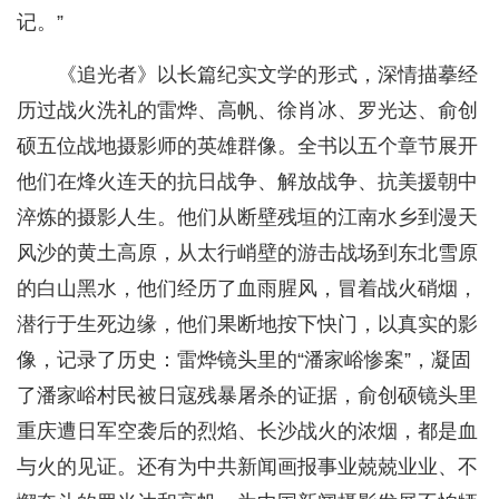
记。”
《追光者》以长篇纪实文学的形式，深情描摹经
历过战火洗礼的雷烨、高帆、徐肖冰、罗光达、俞创
硕五位战地摄影师的英雄群像。全书以五个章节展开
他们在烽火连天的抗日战争、解放战争、抗美援朝中
淬炼的摄影人生。他们从断壁残垣的江南水乡到漫天
风沙的黄土高原，从太行峭壁的游击战场到东北雪原
的白山黑水，他们经历了血雨腥风，冒着战火硝烟，
潜行于生死边缘，他们果断地按下快门，以真实的影
像，记录了历史：雷烨镜头里的“潘家峪惨案”，凝固
了潘家峪村民被日寇残暴屠杀的证据，俞创硕镜头里
重庆遭日军空袭后的烈焰、长沙战火的浓烟，都是血
与火的见证。还有为中共新闻画报事业兢兢业业、不