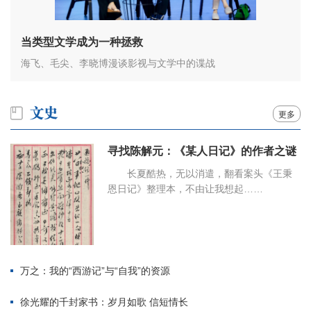
当类型文学成为一种拯救
海飞、毛尖、李晓博漫谈影视与文学中的谍战
更多
寻找陈解元：《某人日记》的作者之谜
长夏酷热，无以消遣，翻看案头《王秉
恩日记》整理本，不由让我想起……
万之：我的“西游记”与“自我”的资源
徐光耀的千封家书：岁月如歌 信短情长