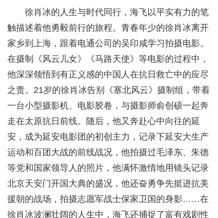
徐肖冰的人生与时代同行，海飞以平实有力的笔
触描述着他勇毅前行的旅程。青春年少的徐肖冰离开
家乡到上海，跟着电通公司的吴印咸学习拍摄电影。
在摄制《风云儿女》《马路天使》等电影的过程中，
他深深领悟到有正义感的中国人在抗日救亡中的应尽
之责。21岁的徐肖冰告别《塞北风云》摄制组，带着
一台小型摄影机、电影胶卷，与摄影师俞创硕一起奔
走在太原抗日前线。随后，他又奔赴心中向往的延
安，成为延安电影团的初创主力，记录下延安大生产
运动和百团大战的前线战况，他拍摄过毛泽东、朱德
等党和国家领导人的照片，他满怀激情地用镜头记录
北京天安门开国大典的盛况，他还奋勇争先挺进抗美
援朝的战场，拍摄志愿军战士保家卫国的身影……在
徐肖冰波澜壮阔的人生中，海飞还捕捉了富有戏剧性