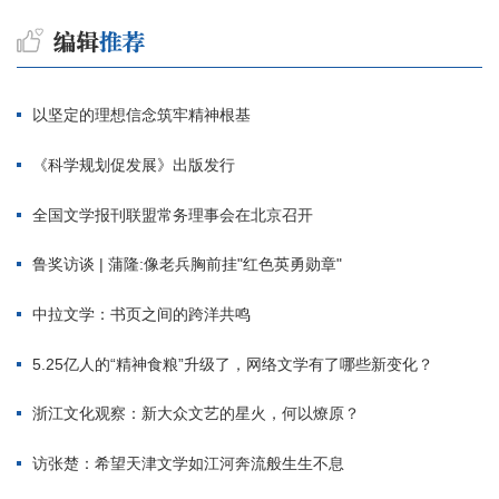
以坚定的理想信念筑牢精神根基
《科学规划促发展》出版发行
全国文学报刊联盟常务理事会在北京召开
鲁奖访谈 | 蒲隆:像老兵胸前挂"红色英勇勋章"
中拉文学：书页之间的跨洋共鸣
5.25亿人的“精神食粮”升级了，网络文学有了哪些新变化？
浙江文化观察：新大众文艺的星火，何以燎原？
访张楚：希望天津文学如江河奔流般生生不息