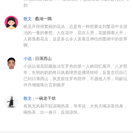
韵
散文
|
蠡湖一隅
瞧见开得很繁丽的花丛，总是有一种想要走到繁花中去游
冶的一番的奢想。人在花中，花在人旁，花簇拥着人开，
人摇曳着花去，这是多么令人羡慕且神往的图画中的世界
啊。
小说
|
日薄西山
小说以省高院藏族法官罗布的第一人称回忆展开。八岁那
年，失明的奶奶终日执着绕菩提佛塔转经，反复念叨自己
已到日薄西山，执意留住罗布陪伴，不愿他入学；同龄玩
伴丹增顿珠出言刺痛罗
散文
|
一碗老干烘
有风无风都不耽误喝热茶，爷爷说，大热天喝凉茶伤身，
喝热茶，出一身汗，反倒凉快。