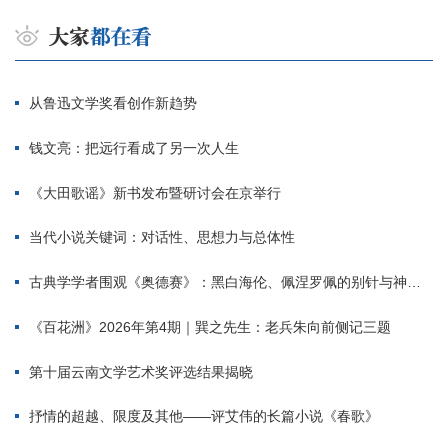
从鲁迅文学奖看创作新趋势
钱文亮：把远行看成了另一次人生
《大田歌谣》新书发布暨研讨会在京举行
当代小说关键词：对话性、思想力与总体性
古典学学者围观《奥德赛》：黑白海伦、佩涅罗佩的别针与神秘入侵者
《百花洲》2026年第4期｜巽之先生：老兵朱向前侧记三题
第十届云南文学艺术奖评选结果揭晓
抒情的超越、限度及其他——评艾伟的长篇小说《春歌》