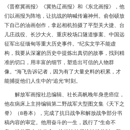
《晋察冀画报》《冀热辽画报》和《东北画报》，他
们以画报为阵地，让抗战的呐喊传遍神州。俞创硕放
下自己的油画创作，拿起相机拍摄了平型关大捷、台
儿庄战役、长沙大火、重庆校场口隧道惨案、中国远
征军出征缅甸等重大历史事件。“纪实文学不能虚
构，我要从深邃的历史中提炼出真切的故事，找到精
准的切口，用丰富的细节，塑造出可信的人物群
像。”海飞告诉记者，因为有了大量史料的积累，才
能捕捉他们人生中的“追光”时刻。
解放军画报社总编辑、社长高帆晚年身患癌症，
他在病床上主持编辑第二野战军大型图文集《天下之
脊》（8卷本），完成了抗日战争和解放战争部分书
稿内容的审定。他用奋斗的一生，践行了“生命不