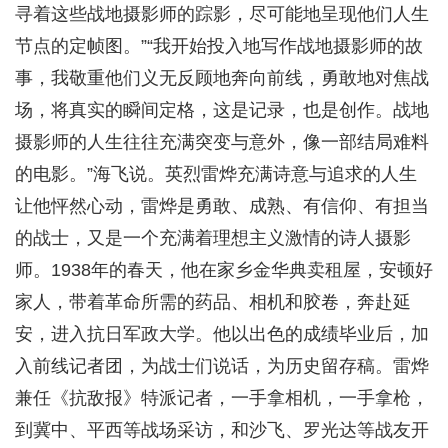
寻着这些战地摄影师的踪影，尽可能地呈现他们人生
节点的定帧图。”“我开始投入地写作战地摄影师的故
事，我敬重他们义无反顾地奔向前线，勇敢地对焦战
场，将真实的瞬间定格，这是记录，也是创作。战地
摄影师的人生往往充满突变与意外，像一部结局难料
的电影。”海飞说。英烈雷烨充满诗意与追求的人生
让他怦然心动，雷烨是勇敢、成熟、有信仰、有担当
的战士，又是一个充满着理想主义激情的诗人摄影
师。1938年的春天，他在家乡金华典卖租屋，安顿好
家人，带着革命所需的药品、相机和胶卷，奔赴延
安，进入抗日军政大学。他以出色的成绩毕业后，加
入前线记者团，为战士们说话，为历史留存稿。雷烨
兼任《抗敌报》特派记者，一手拿相机，一手拿枪，
到冀中、平西等战场采访，和沙飞、罗光达等战友开