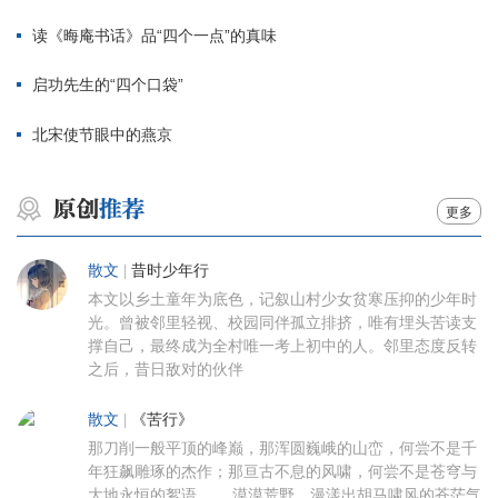
读《晦庵书话》品“四个一点”的真味
启功先生的“四个口袋”
北宋使节眼中的燕京
更多
散文
|
昔时少年行
本文以乡土童年为底色，记叙山村少女贫寒压抑的少年时
光。曾被邻里轻视、校园同伴孤立排挤，唯有埋头苦读支
撑自己，最终成为全村唯一考上初中的人。邻里态度反转
之后，昔日敌对的伙伴
散文
|
《苦行》
那刀削一般平顶的峰巅，那浑圆巍峨的山峦，何尝不是千
年狂飙雕琢的杰作；那亘古不息的风啸，何尝不是苍穹与
大地永恒的絮语…… 漠漠荒野，漫漾出胡马啸风的苍茫气