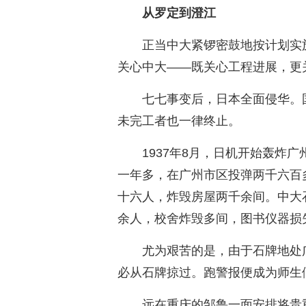
从罗定到澄江
正当中大紧锣密鼓地按计划实
关心中大——既关心工程进展，更
七七事变后，日本全面侵华。
未完工者也一律终止。
1937年8月，日机开始轰炸
一年多，在广州市区投弹两千六百
十六人，炸毁房屋两千余间。中大
余人，校舍炸毁多间，图书仪器损
尤为艰苦的是，由于石牌地处
必从石牌掠过。跑警报便成为师生
远在重庆的邹鲁一面安排将贵