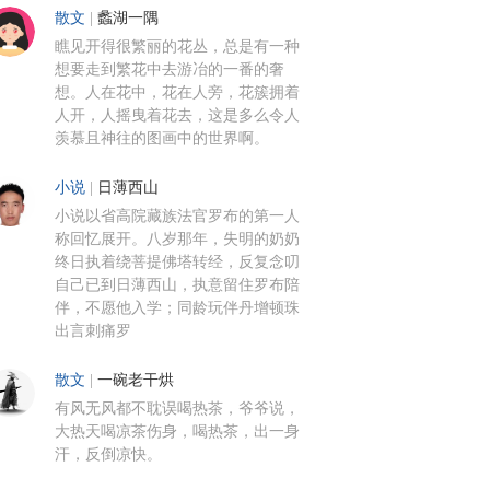
散文
|
蠡湖一隅
瞧见开得很繁丽的花丛，总是有一种
想要走到繁花中去游冶的一番的奢
想。人在花中，花在人旁，花簇拥着
人开，人摇曳着花去，这是多么令人
羡慕且神往的图画中的世界啊。
小说
|
日薄西山
小说以省高院藏族法官罗布的第一人
称回忆展开。八岁那年，失明的奶奶
终日执着绕菩提佛塔转经，反复念叨
自己已到日薄西山，执意留住罗布陪
伴，不愿他入学；同龄玩伴丹增顿珠
出言刺痛罗
散文
|
一碗老干烘
有风无风都不耽误喝热茶，爷爷说，
大热天喝凉茶伤身，喝热茶，出一身
汗，反倒凉快。