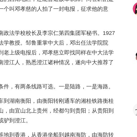
一个叫邓孝慈的人拍了一封电报，征求他的意
政法学校校长及李宗仁第四集团军秘书。1927
法学教授。邹鲁重掌中大后，邓出任法学院院
到老上级电报后，邓孝慈立即找同样在中大法学
南澄江人，熟悉澄江诸种情况，遂向中大推荐了
条件，有两条线路可选。一是陆路，一是海路。
车到湖南衡阳，由衡阳转刚通车的湘桂铁路衡桂
山，由宜山北上贵州，经都匀到贵阳；从贵阳到
或驴到澄江。
等地到香港，从香港坐船到越南海防，由海防转