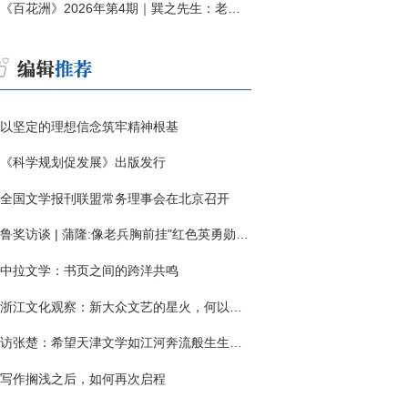
《百花洲》2026年第4期｜巽之先生：老兵朱向前侧记三题
以坚定的理想信念筑牢精神根基
《科学规划促发展》出版发行
全国文学报刊联盟常务理事会在北京召开
鲁奖访谈 | 蒲隆:像老兵胸前挂"红色英勇勋章"
中拉文学：书页之间的跨洋共鸣
浙江文化观察：新大众文艺的星火，何以燎原？
访张楚：希望天津文学如江河奔流般生生不息
写作搁浅之后，如何再次启程