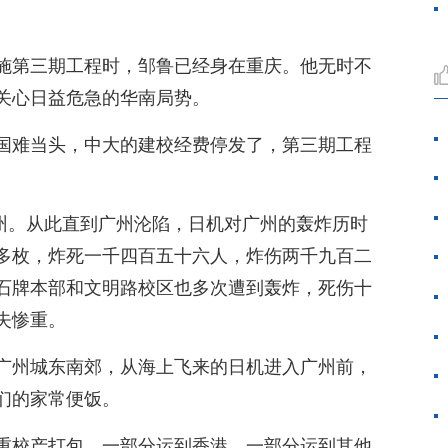
施第三期工程时，邹鲁已经身在重庆。他无时不
关心日益危急的华南局势。
国难当头，中大的建校经费停发了，第三期工程
广州。从此直到广州沦陷，日机对广州的轰炸历时
多枚，炸死一千四百五十六人，炸伤两千九百二
石牌本部和文明路校区也多次遭到轰炸，死伤十
失惨重。
广州城东南郊，从海上飞来的日机进入广州前，
们的家常便饭。
重校产打包，一部分运到香港，一部分运到其他