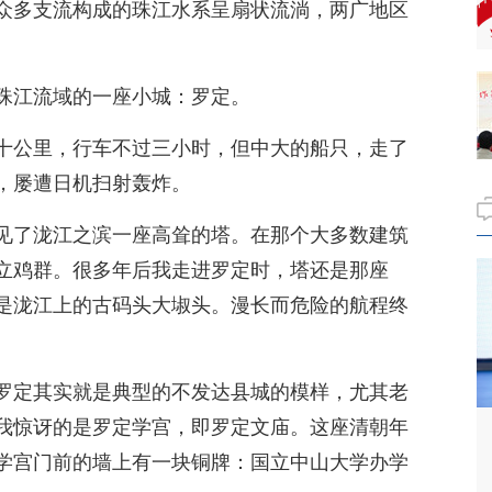
众多支流构成的珠江水系呈扇状流淌，两广地区
珠江流域的一座小城：罗定。
十公里，行车不过三小时，但中大的船只，走了
，屡遭日机扫射轰炸。
见了泷江之滨一座高耸的塔。在那个大多数建筑
立鸡群。很多年后我走进罗定时，塔还是那座
是泷江上的古码头大埱头。漫长而危险的航程终
罗定其实就是典型的不发达县城的模样，尤其老
我惊讶的是罗定学宫，即罗定文庙。这座清朝年
学宫门前的墙上有一块铜牌：国立中山大学办学