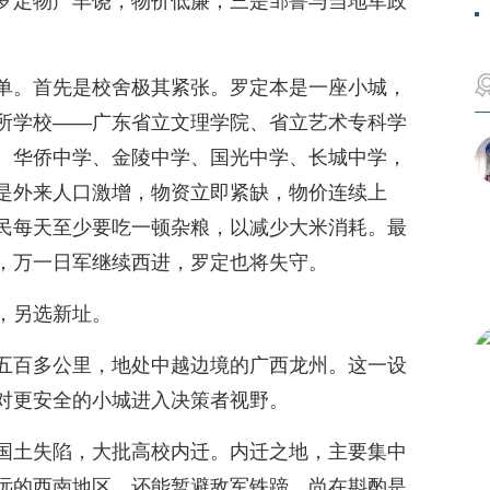
罗定物产丰饶，物价低廉；三是邹鲁与当地军政
单。首先是校舍极其紧张。罗定本是一座小城，
所学校——广东省立文理学院、省立艺术专科学
、华侨中学、金陵中学、国光中学、长城中学，
是外来人口激增，物资立即紧缺，物价连续上
民每天至少要吃一顿杂粮，以减少大米消耗。最
，万一日军继续西进，罗定也将失守。
，另选新址。
五百多公里，地处中越边境的广西龙州。这一设
对更安全的小城进入决策者视野。
国土失陷，大批高校内迁。内迁之地，主要集中
远的西南地区，还能暂避敌军铁蹄。尚在斟酌是