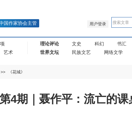
中国作家协会主管
用户登录
奖项
理论评论
文史
科幻
书汇
艺术
世界文坛
民族文艺
网络文学
>>
《花城》
年第4期｜聂作平：流亡的课