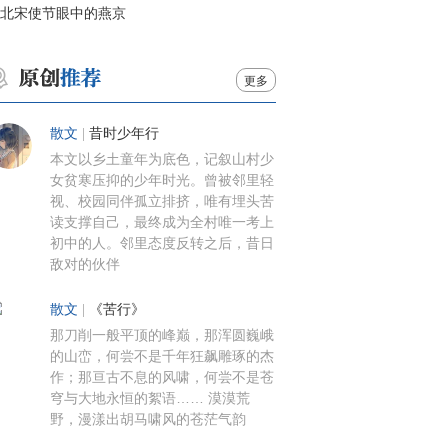
北宋使节眼中的燕京
更多
散文
|
昔时少年行
本文以乡土童年为底色，记叙山村少
女贫寒压抑的少年时光。曾被邻里轻
视、校园同伴孤立排挤，唯有埋头苦
读支撑自己，最终成为全村唯一考上
初中的人。邻里态度反转之后，昔日
敌对的伙伴
散文
|
《苦行》
那刀削一般平顶的峰巅，那浑圆巍峨
的山峦，何尝不是千年狂飙雕琢的杰
作；那亘古不息的风啸，何尝不是苍
穹与大地永恒的絮语…… 漠漠荒
野，漫漾出胡马啸风的苍茫气韵