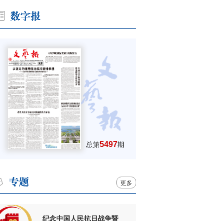
5497
总第
期
更多
纪念中国人民抗日战争暨