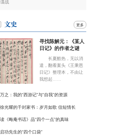
谍战
更多
寻找陈解元：《某人
日记》的作者之谜
长夏酷热，无以消
遣，翻看案头《王秉恩
日记》整理本，不由让
我想起……
万之：我的“西游记”与“自我”的资源
徐光耀的千封家书：岁月如歌 信短情长
读《晦庵书话》品“四个一点”的真味
启功先生的“四个口袋”