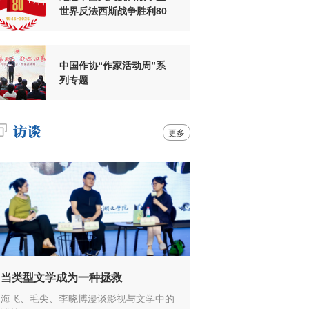
世界反法西斯战争胜利80
周年
中国作协“作家活动周”系
列专题
更多
当类型文学成为一种拯救
海飞、毛尖、李晓博漫谈影视与文学中的