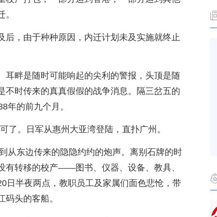
迁。
及后，由于种种原因，内迁计划未及实施就终止
。耳畔是随时可能响起的尖利的警报，头顶是随
是不时传来的真真假假的战争消息。隔三岔五的
38年的前九个月。
迁不可了。日军从惠州大亚湾登陆，直扑广州。
听到从东边传来的隐隐约约的炮声。离别石牌的时
没有转移的校产——图书、仪器、设备、教具、
20日半夜两点，教职员工及家属们面色悲怆，带
江码头的客船。