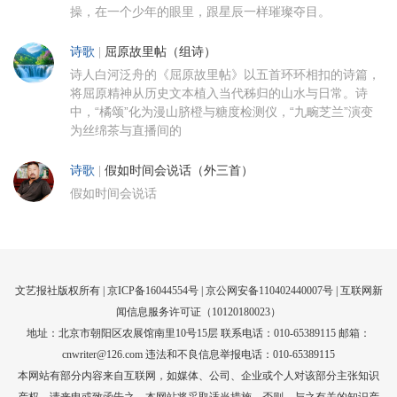
操，在一个少年的眼里，跟星辰一样璀璨夺目。
诗歌
|
屈原故里帖（组诗）
诗人白河泛舟的《屈原故里帖》以五首环环相扣的诗篇，
将屈原精神从历史文本植入当代秭归的山水与日常。诗
中，“橘颂”化为漫山脐橙与糖度检测仪，“九畹芝兰”演变
为丝绵茶与直播间的
诗歌
|
假如时间会说话（外三首）
假如时间会说话
文艺报社版权所有 |
京ICP备16044554号
| 京公网安备110402440007号 |
互联网新
闻信息服务许可证（10120180023）
地址：北京市朝阳区农展馆南里10号15层 联系电话：010-65389115 邮箱：
cnwriter@126.com 违法和不良信息举报电话：010-65389115
本网站有部分内容来自互联网，如媒体、公司、企业或个人对该部分主张知识
产权，请来电或致函告之，本网站将采取适当措施，否则，与之有关的知识产