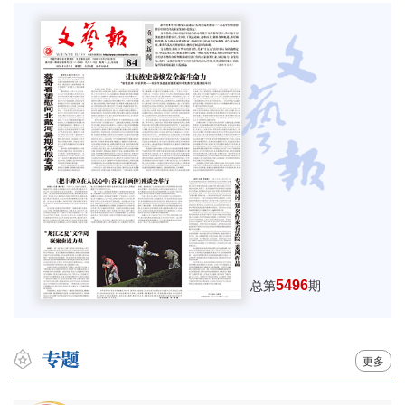
5496
总第
期
更多