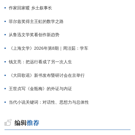
作家回家暖 乡土叙事长
菲尔兹奖得主王虹的数学之路
从鲁迅文学奖看创作新趋势
《上海文学》2026年第8期｜周洁茹：学车
钱文亮：把远行看成了另一次人生
《大田歌谣》新书发布暨研讨会在京举行
王世贞写《金瓶梅》的外证与内证
当代小说关键词：对话性、思想力与总体性