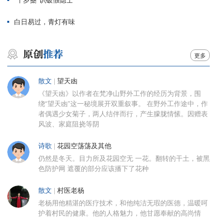
白日易过，青灯有味
更多
散文
|
望天凼
《望天凼》以作者在梵净山野外工作的经历为背景，围
绕“望天凼”这一秘境展开双重叙事。 在野外工作途中，作
者偶遇少女菊子，两人结伴而行，产生朦胧情愫。因赠表
风波、家庭阻挠等阴
诗歌
|
花园空荡荡及其他
仍然是冬天。目力所及花园空无 一花。翻转的干土，被黑
色防护网 遮覆的部分应该播下了花种
散文
|
村医老杨
老杨用他精湛的医疗技术，和他纯洁无瑕的医德，温暖呵
护着村民的健康。他的人格魅力，他甘愿奉献的高尚情