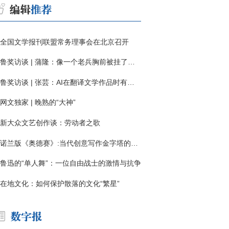
全国文学报刊联盟常务理事会在北京召开
鲁奖访谈 | 蒲隆：像一个老兵胸前被挂了一枚“红色英勇勋章”
鲁奖访谈 | 张芸：AI在翻译文学作品时有明显局限
网文独家 | 晚熟的“大神”
新大众文艺创作谈：劳动者之歌
诺兰版《奥德赛》:当代创意写作金字塔的宏伟与平庸
鲁迅的“单人舞”：一位自由战士的激情与抗争
在地文化：如何保护散落的文化“繁星”