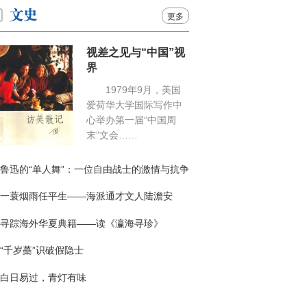
更多
视差之见与“中国”视
界
1979年9月，美国
爱荷华大学国际写作中
心举办第一届“中国周
末”文会……
鲁迅的“单人舞”：一位自由战士的激情与抗争
一蓑烟雨任平生——海派通才文人陆澹安
寻踪海外华夏典籍——读《瀛海寻珍》
“千岁蘽”识破假隐士
白日易过，青灯有味