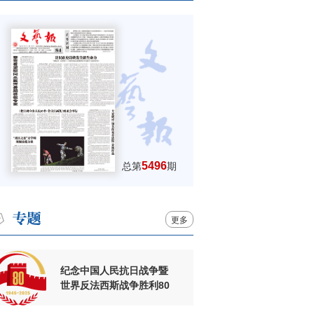
5496
总第
期
更多
纪念中国人民抗日战争暨
世界反法西斯战争胜利80
周年