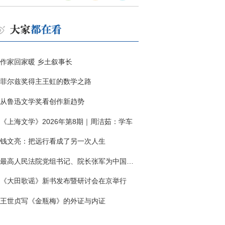
作家回家暖 乡土叙事长
菲尔兹奖得主王虹的数学之路
从鲁迅文学奖看创作新趋势
《上海文学》2026年第8期｜周洁茹：学车
钱文亮：把远行看成了另一次人生
最高人民法院党组书记、院长张军为中国作协干部大讲堂授课
《大田歌谣》新书发布暨研讨会在京举行
王世贞写《金瓶梅》的外证与内证