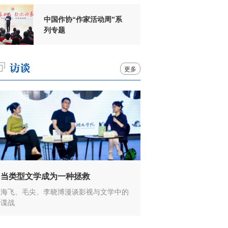
中国作协“作家活动周”系
列专题
更多
当类型文学成为一种拯救
海飞、毛尖、李晓博漫谈影视与文学中的
谍战