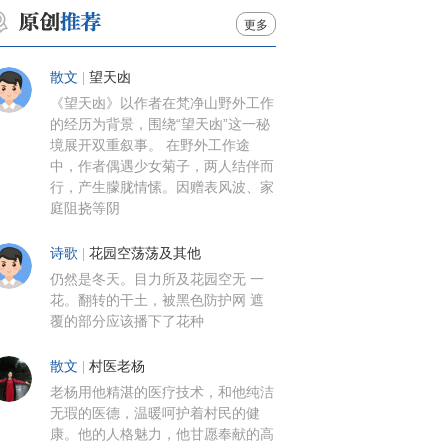
更多
散文
|
望天凼
《望天凼》以作者在梵净山野外工作
的经历为背景，围绕“望天凼”这一秘
境展开双重叙事。 在野外工作途
中，作者偶遇少女菊子，两人结伴而
行，产生朦胧情愫。因赠表风波、家
庭阻挠等阴
诗歌
|
花园空荡荡及其他
仍然是冬天。目力所及花园空无 一
花。翻转的干土，被黑色防护网 遮
覆的部分应该播下了花种
散文
|
村医老杨
老杨用他精湛的医疗技术，和他纯洁
无瑕的医德，温暖呵护着村民的健
康。他的人格魅力，他甘愿奉献的高