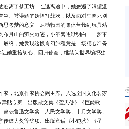
然逃离了梦工坊。在逃离途中，她邂逅了渴望返
青争、被误解的妖怪打鼓欢，以及面对生离死别
新思考梦的意义。从动物园的集体营救到玩具站
到布月山的萤火奇迹，小酒窝逐渐明白——梦不
。最终，她发现这段奇幻旅程竟是一场精心准备
陪伴让她重拾初心、回归使命，继续为世界编织独
作家，北京作家协会副主席。入选全国文化名家
特殊津贴专家。出版散文集《聋天使》《巨鲸歌
，曾获鲁迅文学奖、人民文学奖、十月文学奖、
学传媒大奖等奖项。出版童话《小翅膀》《星