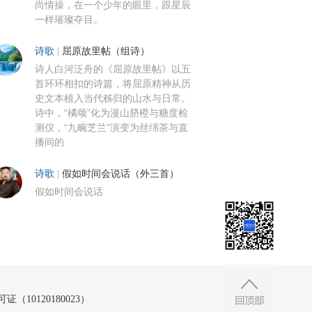
尚情操，在一个少年的眼里，跟星辰
一样璀璨夺目。
诗歌
|
屈原故里帖（组诗）
诗人白河泛舟的《屈原故里帖》以五
首环环相扣的诗篇，将屈原精神从历
史文本植入当代秭归的山水与日常。
诗中，“橘颂”化为漫山脐橙与糖度检
测仪，“九畹芝兰”演变为丝绵茶与直
播间的
诗歌
|
假如时间会说话（外三首）
假如时间会说话
10120180023）