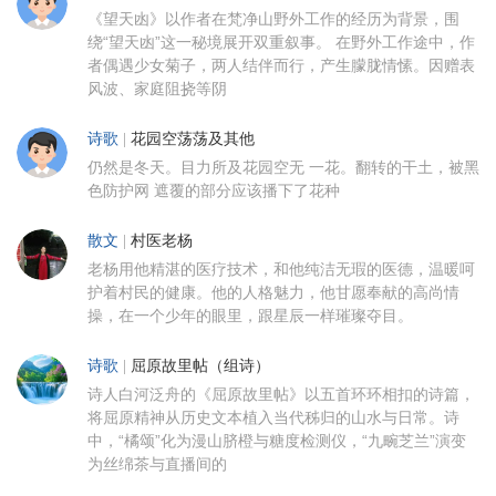
《望天凼》以作者在梵净山野外工作的经历为背景，围
绕“望天凼”这一秘境展开双重叙事。 在野外工作途中，作
者偶遇少女菊子，两人结伴而行，产生朦胧情愫。因赠表
风波、家庭阻挠等阴
诗歌
|
花园空荡荡及其他
仍然是冬天。目力所及花园空无 一花。翻转的干土，被黑
色防护网 遮覆的部分应该播下了花种
散文
|
村医老杨
老杨用他精湛的医疗技术，和他纯洁无瑕的医德，温暖呵
护着村民的健康。他的人格魅力，他甘愿奉献的高尚情
操，在一个少年的眼里，跟星辰一样璀璨夺目。
诗歌
|
屈原故里帖（组诗）
诗人白河泛舟的《屈原故里帖》以五首环环相扣的诗篇，
将屈原精神从历史文本植入当代秭归的山水与日常。诗
中，“橘颂”化为漫山脐橙与糖度检测仪，“九畹芝兰”演变
为丝绵茶与直播间的