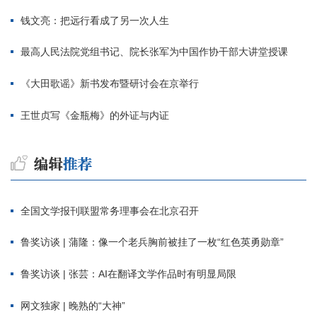
钱文亮：把远行看成了另一次人生
最高人民法院党组书记、院长张军为中国作协干部大讲堂授课
《大田歌谣》新书发布暨研讨会在京举行
王世贞写《金瓶梅》的外证与内证
全国文学报刊联盟常务理事会在北京召开
鲁奖访谈 | 蒲隆：像一个老兵胸前被挂了一枚“红色英勇勋章”
鲁奖访谈 | 张芸：AI在翻译文学作品时有明显局限
网文独家 | 晚熟的“大神”