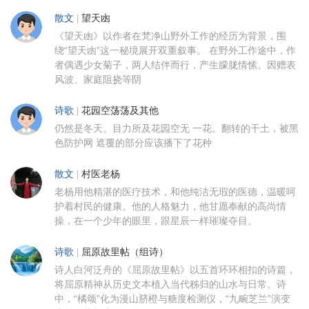
散文
|
望天凼
《望天凼》以作者在梵净山野外工作的经历为背景，围
绕“望天凼”这一秘境展开双重叙事。 在野外工作途中，作
者偶遇少女菊子，两人结伴而行，产生朦胧情愫。因赠表
风波、家庭阻挠等阴
诗歌
|
花园空荡荡及其他
仍然是冬天。目力所及花园空无 一花。翻转的干土，被黑
色防护网 遮覆的部分应该播下了花种
散文
|
村医老杨
老杨用他精湛的医疗技术，和他纯洁无瑕的医德，温暖呵
护着村民的健康。他的人格魅力，他甘愿奉献的高尚情
操，在一个少年的眼里，跟星辰一样璀璨夺目。
诗歌
|
屈原故里帖（组诗）
诗人白河泛舟的《屈原故里帖》以五首环环相扣的诗篇，
将屈原精神从历史文本植入当代秭归的山水与日常。诗
中，“橘颂”化为漫山脐橙与糖度检测仪，“九畹芝兰”演变