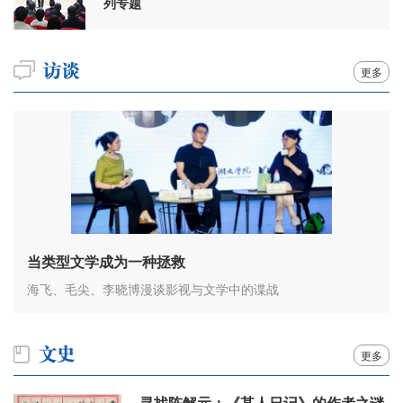
列专题
更多
当类型文学成为一种拯救
海飞、毛尖、李晓博漫谈影视与文学中的谍战
更多