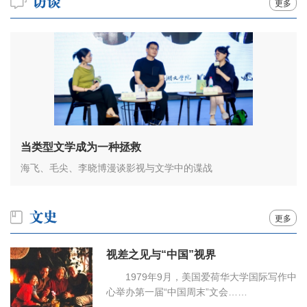
更多
当类型文学成为一种拯救
海飞、毛尖、李晓博漫谈影视与文学中的谍战
更多
视差之见与“中国”视界
1979年9月，美国爱荷华大学国际写作中
心举办第一届“中国周末”文会……