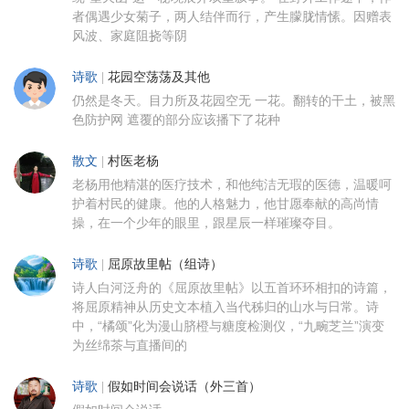
者偶遇少女菊子，两人结伴而行，产生朦胧情愫。因赠表
风波、家庭阻挠等阴
诗歌
|
花园空荡荡及其他
仍然是冬天。目力所及花园空无 一花。翻转的干土，被黑
色防护网 遮覆的部分应该播下了花种
散文
|
村医老杨
老杨用他精湛的医疗技术，和他纯洁无瑕的医德，温暖呵
护着村民的健康。他的人格魅力，他甘愿奉献的高尚情
操，在一个少年的眼里，跟星辰一样璀璨夺目。
诗歌
|
屈原故里帖（组诗）
诗人白河泛舟的《屈原故里帖》以五首环环相扣的诗篇，
将屈原精神从历史文本植入当代秭归的山水与日常。诗
中，“橘颂”化为漫山脐橙与糖度检测仪，“九畹芝兰”演变
为丝绵茶与直播间的
诗歌
|
假如时间会说话（外三首）