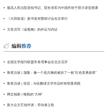
最高人民法院党组书记、院长张军为中国作协干部大讲堂授课
《大田歌谣》新书发布暨研讨会在京举行
王世贞写《金瓶梅》的外证与内证
全国文学报刊联盟常务理事会在北京召开
鲁奖访谈 | 蒲隆：像一个老兵胸前被挂了一枚“红色英勇勋章”
鲁奖访谈 | 张芸：AI在翻译文学作品时有明显局限
网文独家 | 晚熟的“大神”
新大众文艺创作谈：劳动者之歌