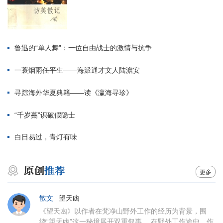
鲁迅的“单人舞”：一位自由战士的激情与抗争
一蓑烟雨任平生——海派通才文人陆澹安
寻踪海外华夏典籍——读《瀛海寻珍》
“千岁蘽”识破假隐士
白日易过，青灯有味
更多
散文
|
望天凼
《望天凼》以作者在梵净山野外工作的经历为背景，围
绕“望天凼”这一秘境展开双重叙事。 在野外工作途中，作