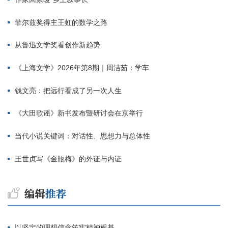
菲尔兹奖得主王虹的数学之路
从鲁迅文学奖看创作新趋势
《上海文学》2026年第8期｜周洁茹：学车
钱文亮：把远行看成了另一次人生
《大田歌谣》新书发布暨研讨会在京举行
当代小说关键词：对话性、思想力与总体性
王世贞写《金瓶梅》的外证与内证
以坚定的理想信念筑牢精神根基