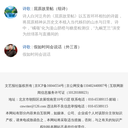
诗歌
|
屈原故里帖（组诗）
诗人白河泛舟的《屈原故里帖》以五首环环相扣的诗篇，
将屈原精神从历史文本植入当代秭归的山水与日常。诗
中，“橘颂”化为漫山脐橙与糖度检测仪，“九畹芝兰”演变
为丝绵茶与直播间的
诗歌
|
假如时间会说话（外三首）
假如时间会说话
文艺报社版权所有 |
京ICP备16044554号
| 京公网安备110402440007号 |
互联网新
闻信息服务许可证（10120180023）
地址：北京市朝阳区农展馆南里10号15层 联系电话：010-65389115 邮箱：
cnwriter@126.com 违法和不良信息举报电话：010-65389115
本网站有部分内容来自互联网，如媒体、公司、企业或个人对该部分主张知识
产权，请来电或致函告之，本网站将采取适当措施，否则，与之有关的知识产
权纠纷本网站不承担任何责任。