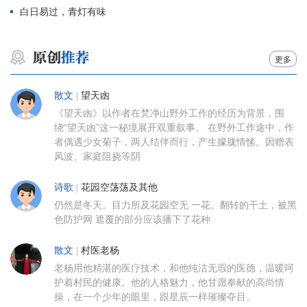
白日易过，青灯有味
更多
散文
|
望天凼
《望天凼》以作者在梵净山野外工作的经历为背景，围
绕“望天凼”这一秘境展开双重叙事。 在野外工作途中，作
者偶遇少女菊子，两人结伴而行，产生朦胧情愫。因赠表
风波、家庭阻挠等阴
诗歌
|
花园空荡荡及其他
仍然是冬天。目力所及花园空无 一花。翻转的干土，被黑
色防护网 遮覆的部分应该播下了花种
散文
|
村医老杨
老杨用他精湛的医疗技术，和他纯洁无瑕的医德，温暖呵
护着村民的健康。他的人格魅力，他甘愿奉献的高尚情
操，在一个少年的眼里，跟星辰一样璀璨夺目。