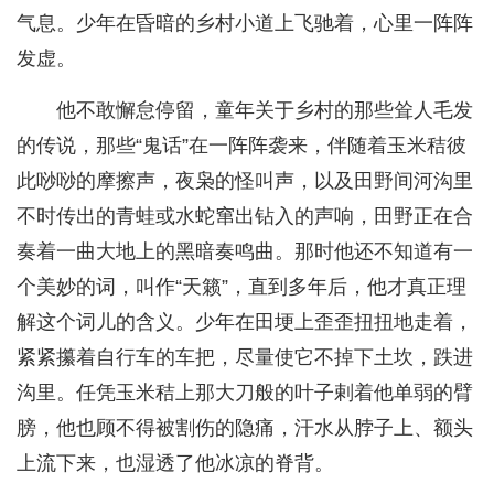
气息。少年在昏暗的乡村小道上飞驰着，心里一阵阵
发虚。
他不敢懈怠停留，童年关于乡村的那些耸人毛发
的传说，那些“鬼话”在一阵阵袭来，伴随着玉米秸彼
此唦唦的摩擦声，夜枭的怪叫声，以及田野间河沟里
不时传出的青蛙或水蛇窜出钻入的声响，田野正在合
奏着一曲大地上的黑暗奏鸣曲。那时他还不知道有一
个美妙的词，叫作“天籁”，直到多年后，他才真正理
解这个词儿的含义。少年在田埂上歪歪扭扭地走着，
紧紧攥着自行车的车把，尽量使它不掉下土坎，跌进
沟里。任凭玉米秸上那大刀般的叶子剌着他单弱的臂
膀，他也顾不得被割伤的隐痛，汗水从脖子上、额头
上流下来，也湿透了他冰凉的脊背。