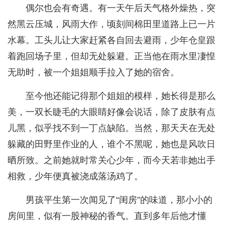
偶尔也会有奇遇。有一天午后天气格外燥热，突
然黑云压城，风雨大作，顷刻间棉田里道路上已一片
水幕。工头儿让大家赶紧各自回去避雨，少年仓皇跟
着跑回场子里，但却无处躲避。正当他在雨水里凄惶
无助时，被一个姐姐顺手拉入了她的宿舍。
至今他还能记得那个姐姐的模样，她长得是那么
美，一双长睫毛的大眼睛好像会说话，除了皮肤有点
儿黑，似乎找不到一丁点缺陷。当然，那天天在无处
躲藏的田野里作业的人，谁个不黑呢，她也是风吹日
晒所致。之前她就时常关心少年，而今天若非她出手
相救，少年便真被浇成落汤鸡了。
男孩平生第一次闻见了“闺房”的味道，那小小的
房间里，似有一股神秘的香气。直到多年后他才懂