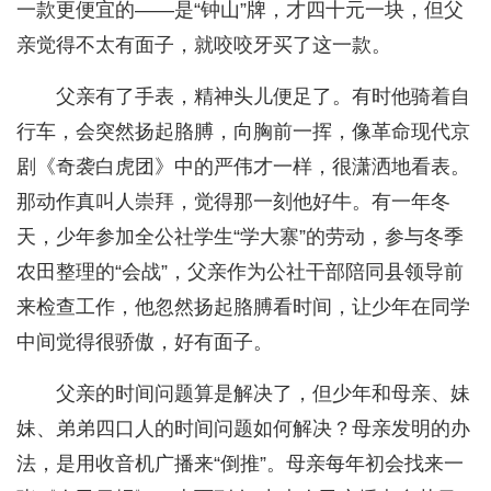
一款更便宜的——是“钟山”牌，才四十元一块，但父
亲觉得不太有面子，就咬咬牙买了这一款。
父亲有了手表，精神头儿便足了。有时他骑着自
行车，会突然扬起胳膊，向胸前一挥，像革命现代京
剧《奇袭白虎团》中的严伟才一样，很潇洒地看表。
那动作真叫人崇拜，觉得那一刻他好牛。有一年冬
天，少年参加全公社学生“学大寨”的劳动，参与冬季
农田整理的“会战”，父亲作为公社干部陪同县领导前
来检查工作，他忽然扬起胳膊看时间，让少年在同学
中间觉得很骄傲，好有面子。
父亲的时间问题算是解决了，但少年和母亲、妹
妹、弟弟四口人的时间问题如何解决？母亲发明的办
法，是用收音机广播来“倒推”。母亲每年初会找来一