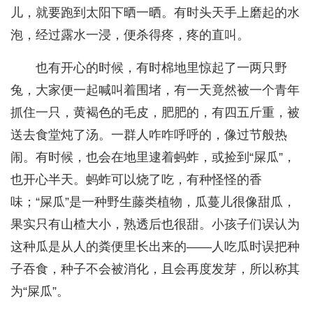
儿，就要跑到太阳下晒一晒。有时头天手上磨起的水
泡，经过露水一浸，便杀得疼，疼的直叫。
也有开心的时候，有时棉地里惊起了一两只野
兔，大家便一起喊叫着围堵，有一天竟然被一个青年
抓住一只，黄褐色的毛皮，肥肥的，有四五斤重，被
送去食堂炖了汤。一群人咋咋呼呼的，像过节般热
闹。有时候，也会在地里逮着蚂蚱，或捡到“屎瓜”，
也开心半天。蚂蚱可以烧了吃，有种怪怪的香
味；“屎瓜”是一种野生藤类植物，瓜蔓儿很像甜瓜，
果实只有山楂大小，熟透后也很甜。小孩子们误认为
这种瓜是从人的粪便里长出来的——人吃瓜时误把种
子吞食，种子不会被消化，且会再度发芽，所以称其
为“屎瓜”。