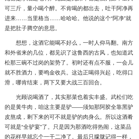
可三斤，量小喝个醉。不肯喝的都出去，吐干阿净再
进来……当里格当……哈哈哈。他说的这个“阿净”就
是把肚子腾空的意思。
想想，这酒它能喝不好么，一时人仰马翻。南方
和外省来的几位，都见识了这鲁西的古风，也知道武
松那三碗不过岗的架势了。初时还有点不服，一会儿
就不胜酒力，要鸣金收兵。这边正喝得兴起，吃得口
滑，哪肯结束，两下又要大战三百回合。
光顾说喝酒了，其实那菜也着实丰盛。武松们吃
的是黄牛肉，咱这主要是驴——须知那阿胶全靠黑驴
皮熬成，剩下来的可不就是驴的肉身么。所以这酒肴
可就是“全驴宴”了。只是因为那酒吃得热闹，这菜品
的花样早就忘个一干二净了。最后只朦胧记得一样，