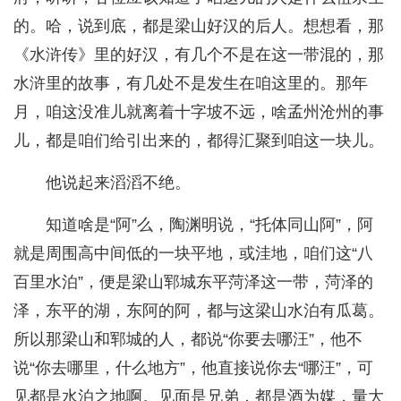
的。哈，说到底，都是梁山好汉的后人。想想看，那
《水浒传》里的好汉，有几个不是在这一带混的，那
水浒里的故事，有几处不是发生在咱这里的。那年
月，咱这没准儿就离着十字坡不远，啥孟州沧州的事
儿，都是咱们给引出来的，都得汇聚到咱这一块儿。
他说起来滔滔不绝。
知道啥是“阿”么，陶渊明说，“托体同山阿”，阿
就是周围高中间低的一块平地，或洼地，咱们这“八
百里水泊”，便是梁山郓城东平菏泽这一带，菏泽的
泽，东平的湖，东阿的阿，都与这梁山水泊有瓜葛。
所以那梁山和郓城的人，都说“你要去哪汪”，他不
说“你去哪里，什么地方”，他直接说你去“哪汪”，可
见都是水泊之地啊。见面是兄弟，都是酒为媒，量大