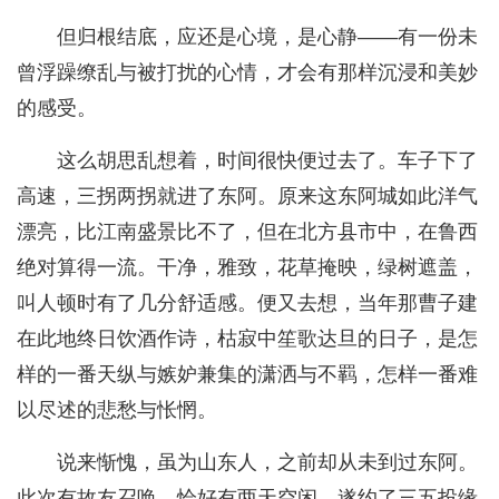
但归根结底，应还是心境，是心静——有一份未
曾浮躁缭乱与被打扰的心情，才会有那样沉浸和美妙
的感受。
这么胡思乱想着，时间很快便过去了。车子下了
高速，三拐两拐就进了东阿。原来这东阿城如此洋气
漂亮，比江南盛景比不了，但在北方县市中，在鲁西
绝对算得一流。干净，雅致，花草掩映，绿树遮盖，
叫人顿时有了几分舒适感。便又去想，当年那曹子建
在此地终日饮酒作诗，枯寂中笙歌达旦的日子，是怎
样的一番天纵与嫉妒兼集的潇洒与不羁，怎样一番难
以尽述的悲愁与怅惘。
说来惭愧，虽为山东人，之前却从未到过东阿。
此次有故友召唤，恰好有两天空闲，遂约了三五投缘