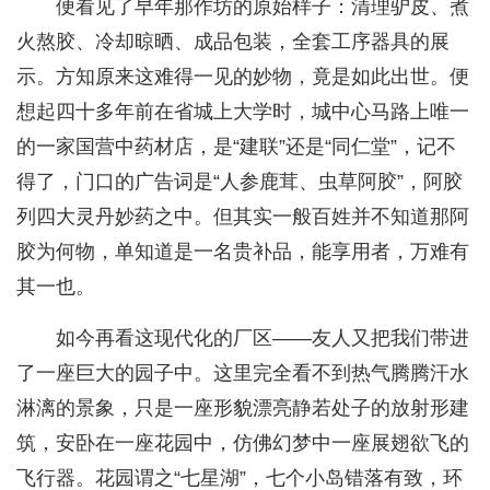
便看见了早年那作坊的原始样子：清理驴皮、煮
火熬胶、冷却晾晒、成品包装，全套工序器具的展
示。方知原来这难得一见的妙物，竟是如此出世。便
想起四十多年前在省城上大学时，城中心马路上唯一
的一家国营中药材店，是“建联”还是“同仁堂”，记不
得了，门口的广告词是“人参鹿茸、虫草阿胶”，阿胶
列四大灵丹妙药之中。但其实一般百姓并不知道那阿
胶为何物，单知道是一名贵补品，能享用者，万难有
其一也。
如今再看这现代化的厂区——友人又把我们带进
了一座巨大的园子中。这里完全看不到热气腾腾汗水
淋漓的景象，只是一座形貌漂亮静若处子的放射形建
筑，安卧在一座花园中，仿佛幻梦中一座展翅欲飞的
飞行器。花园谓之“七星湖”，七个小岛错落有致，环