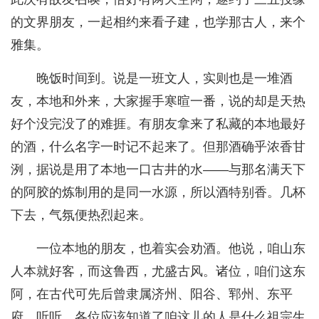
的文界朋友，一起相约来看子建，也学那古人，来个
雅集。
晚饭时间到。说是一班文人，实则也是一堆酒
友，本地和外来，大家握手寒暄一番，说的却是天热
好个没完没了的难捱。有朋友拿来了私藏的本地最好
的酒，什么名字一时记不起来了。但那酒确乎浓香甘
洌，据说是用了本地一口古井的水——与那名满天下
的阿胶的炼制用的是同一水源，所以酒特别香。几杯
下去，气氛便热烈起来。
一位本地的朋友，也着实会劝酒。他说，咱山东
人本就好客，而这鲁西，尤盛古风。诸位，咱们这东
阿，在古代可先后曾隶属济州、阳谷、郓州、东平
府，听听，各位应该知道了咱这儿的人是什么祖宗生