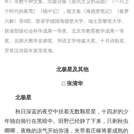
年》等数十种文集。出版诗集《形式主义的花园》《一只上
个时代的夜莺》《镜中记》，散文集《海德堡笔记》《春梦
六解》等8部。曾讲学德国海德堡大学、瑞士苏黎世大学。
获省部级社会科学成果一等奖、北京市教育教学成果一等
奖、北师大教学名师奖、华语文学传媒大奖、十月诗歌奖、
芳草汉诗双年奖等奖项。
北极星及其他
□ 张清华
北极星
秋日深蓝的夜空中挂着无数颗星星，十四岁的少
年独自骑行在黑暗中。田野已经静了下来，只剩秋虫
唧唧，夜晚的凉气开始弥漫，夹带着庄稼将要成熟的