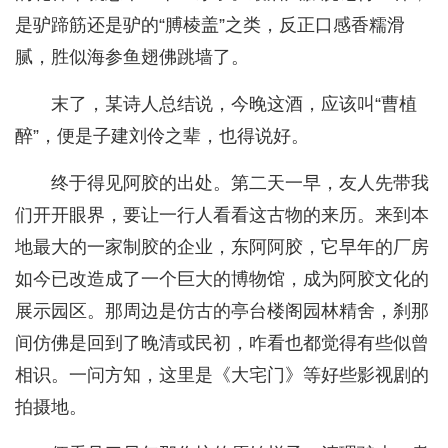
是驴蹄筋还是驴的“膊棱盖”之类，反正口感香糯滑
腻，胜似海参鱼翅佛跳墙了。
末了，某诗人总结说，今晚这酒，应该叫“曹植
醉”，便是子建刘伶之辈，也得说好。
终于得见阿胶的出处。第二天一早，友人先带我
们开开眼界，要让一行人看看这古物的来历。来到本
地最大的一家制胶的企业，东阿阿胶，它早年的厂房
如今已改造成了一个巨大的博物馆，成为阿胶文化的
展示园区。那周边是仿古的亭台楼阁园林精舍，刹那
间仿佛是回到了晚清或民初，咋看也都觉得有些似曾
相识。一问方知，这里是《大宅门》等好些影视剧的
拍摄地。