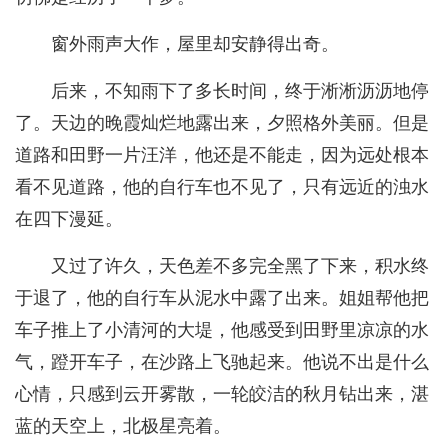
窗外雨声大作，屋里却安静得出奇。
后来，不知雨下了多长时间，终于淅淅沥沥地停
了。天边的晚霞灿烂地露出来，夕照格外美丽。但是
道路和田野一片汪洋，他还是不能走，因为远处根本
看不见道路，他的自行车也不见了，只有远近的浊水
在四下漫延。
又过了许久，天色差不多完全黑了下来，积水终
于退了，他的自行车从泥水中露了出来。姐姐帮他把
车子推上了小清河的大堤，他感受到田野里凉凉的水
气，蹬开车子，在沙路上飞驰起来。他说不出是什么
心情，只感到云开雾散，一轮皎洁的秋月钻出来，湛
蓝的天空上，北极星亮着。