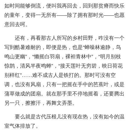
如时间能够倒流，便叫我再回去，回到那贫瘠而快乐
的童年，变得一无所有——除了拥有那时光——也愿
意回去呵。
还有，再看那古人所写的乡村田野，咋没有一个
写到酷暑难耐的，即便是热，也是“蝉噪林逾静，鸟
鸣山更幽”，“懒摇白羽扇，裸袒青林中”，“明月别枝
惊鹊，清风半夜鸣蝉”，“接天莲叶无穷碧，映日荷花
别样红”……难不成古人是铁打的。那时可没有空
调，也没有风扇，只有一把摇在手中的芭蕉叶，或是
蒲草做成的团扇。就在那手里不停地摇着，还要腾出
另一只，擦擦汗，再舞文弄墨。
要么就是古代压根儿没有现在热，没有如今的温
室气体排放了。