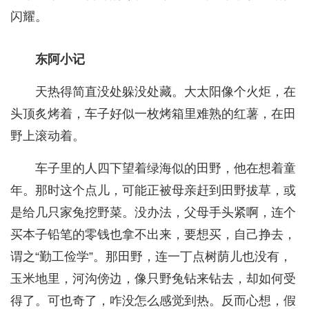
闪耀。
东阿小记
天热得简直没处躲没处藏。大太阳像个火炬，在
头顶炙烤着，车子好似一枚烤箱里难熟的红薯，在田
野上滚动着。
车子里的人四下望着绿海似的田野，他在想着童
年。那时这个点儿，可能正被母亲赶到田野拔草，或
是给几只家兔挖野菜。没办法，父母手头紧啊，连个
买本子铅笔的零钱也拿不出来，要想买，自己挣去，
谓之“勤工俭学”。那田野，连一丁点树荫儿也没有，
玉米地里，河沟傍边，像只野兔钻来钻去，却如何受
得了。可也奇了，咋没怎么感觉到热。反而心想，假