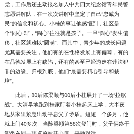
党，工作后还主动报名加入中共四大纪念馆青年民警
志愿讲解队，在一次次讲解中坚定了自己“忠诚为
民”的信念和初心。小桂的事让他感悟到，社区是
个“同心圆”，“圆心”往往就是孩子。一旦“圆心”发生偏
移，社区就难以“圆满”。而其中，青少年的成长问题
尤其需要关注，他们有的在性格发展上有偏畸，有的
在品德发展上有缺陷，还有的甚至已经游走在违法犯
罪的边缘。归根到底，他们“最需要精心引导和栽
培”。
此后，80后陈梁顺与00后小桂展开了一场“拉锯
战”。大清早地跑到桂家盯着小桂起床上学，大半夜
地从家里紧急出动平息父子矛盾。短短一个多月，他
就上门40多次。当陈梁顺第58次登门时，父子俩终于
能坐在同一张桌前敞开心扉，平静对话。