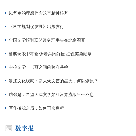
以坚定的理想信念筑牢精神根基
《科学规划促发展》出版发行
全国文学报刊联盟常务理事会在北京召开
鲁奖访谈 | 蒲隆:像老兵胸前挂"红色英勇勋章"
中拉文学：书页之间的跨洋共鸣
浙江文化观察：新大众文艺的星火，何以燎原？
访张楚：希望天津文学如江河奔流般生生不息
写作搁浅之后，如何再次启程