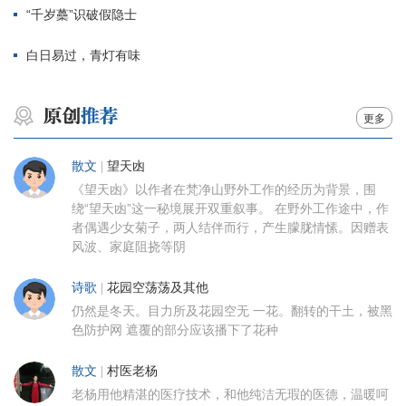
“千岁蘽”识破假隐士
白日易过，青灯有味
更多
散文
|
望天凼
《望天凼》以作者在梵净山野外工作的经历为背景，围
绕“望天凼”这一秘境展开双重叙事。 在野外工作途中，作
者偶遇少女菊子，两人结伴而行，产生朦胧情愫。因赠表
风波、家庭阻挠等阴
诗歌
|
花园空荡荡及其他
仍然是冬天。目力所及花园空无 一花。翻转的干土，被黑
色防护网 遮覆的部分应该播下了花种
散文
|
村医老杨
老杨用他精湛的医疗技术，和他纯洁无瑕的医德，温暖呵