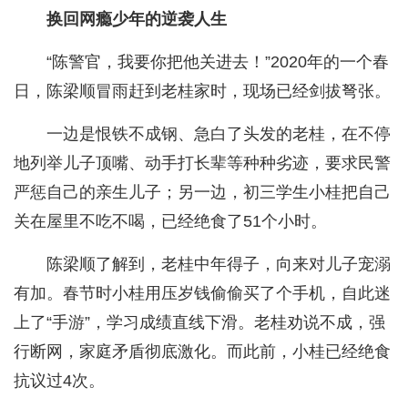
换回网瘾少年的逆袭人生
“陈警官，我要你把他关进去！”2020年的一个春
日，陈梁顺冒雨赶到老桂家时，现场已经剑拔弩张。
一边是恨铁不成钢、急白了头发的老桂，在不停
地列举儿子顶嘴、动手打长辈等种种劣迹，要求民警
严惩自己的亲生儿子；另一边，初三学生小桂把自己
关在屋里不吃不喝，已经绝食了51个小时。
陈梁顺了解到，老桂中年得子，向来对儿子宠溺
有加。春节时小桂用压岁钱偷偷买了个手机，自此迷
上了“手游”，学习成绩直线下滑。老桂劝说不成，强
行断网，家庭矛盾彻底激化。而此前，小桂已经绝食
抗议过4次。