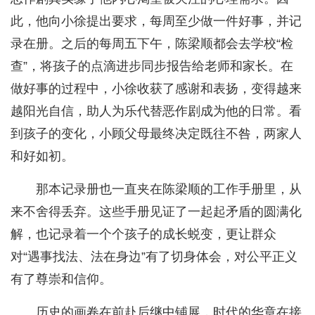
此，他向小徐提出要求，每周至少做一件好事，并记
录在册。之后的每周五下午，陈梁顺都会去学校“检
查”，将孩子的点滴进步同步报告给老师和家长。在
做好事的过程中，小徐收获了感谢和表扬，变得越来
越阳光自信，助人为乐代替恶作剧成为他的日常。看
到孩子的变化，小顾父母最终决定既往不咎，两家人
和好如初。
那本记录册也一直夹在陈梁顺的工作手册里，从
来不舍得丢弃。这些手册见证了一起起矛盾的圆满化
解，也记录着一个个孩子的成长蜕变，更让群众
对“遇事找法、法在身边”有了切身体会，对公平正义
有了尊崇和信仰。
历史的画卷在前赴后继中铺展，时代的华章在接