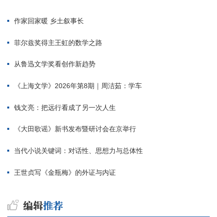
作家回家暖 乡土叙事长
菲尔兹奖得主王虹的数学之路
从鲁迅文学奖看创作新趋势
《上海文学》2026年第8期｜周洁茹：学车
钱文亮：把远行看成了另一次人生
《大田歌谣》新书发布暨研讨会在京举行
当代小说关键词：对话性、思想力与总体性
王世贞写《金瓶梅》的外证与内证