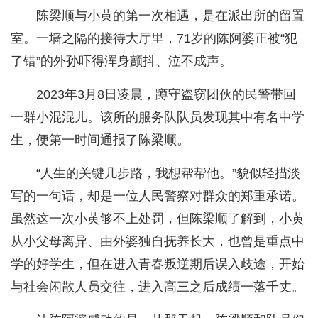
陈梁顺与小黄的第一次相遇，是在派出所的留置
室。一墙之隔的接待大厅里，71岁的陈阿婆正被“犯
了错”的外孙吓得浑身颤抖、泣不成声。
2023年3月8日凌晨，蹲守盗窃团伙的民警带回
一群小混混儿。该所的服务队队员发现其中有名中学
生，便第一时间通报了陈梁顺。
“人生的关键几步路，我想帮帮他。”貌似轻描淡
写的一句话，却是一位人民警察对群众的郑重承诺。
虽然这一次小黄够不上处罚，但陈梁顺了解到，小黄
从小父母离异、由外婆独自抚养长大，也曾是重点中
学的好学生，但在进入青春叛逆期后误入歧途，开始
与社会闲散人员交往，进入高三之后成绩一落千丈。