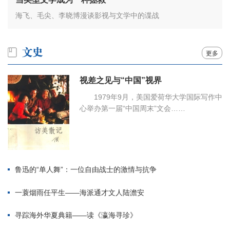
海飞、毛尖、李晓博漫谈影视与文学中的谍战
更多
视差之见与“中国”视界
1979年9月，美国爱荷华大学国际写作中
心举办第一届“中国周末”文会……
鲁迅的“单人舞”：一位自由战士的激情与抗争
一蓑烟雨任平生——海派通才文人陆澹安
寻踪海外华夏典籍——读《瀛海寻珍》