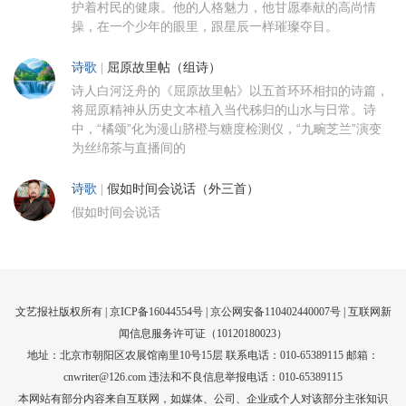
护着村民的健康。他的人格魅力，他甘愿奉献的高尚情
操，在一个少年的眼里，跟星辰一样璀璨夺目。
诗歌
|
屈原故里帖（组诗）
诗人白河泛舟的《屈原故里帖》以五首环环相扣的诗篇，
将屈原精神从历史文本植入当代秭归的山水与日常。诗
中，“橘颂”化为漫山脐橙与糖度检测仪，“九畹芝兰”演变
为丝绵茶与直播间的
诗歌
|
假如时间会说话（外三首）
假如时间会说话
文艺报社版权所有 |
京ICP备16044554号
| 京公网安备110402440007号 |
互联网新
闻信息服务许可证（10120180023）
地址：北京市朝阳区农展馆南里10号15层 联系电话：010-65389115 邮箱：
cnwriter@126.com 违法和不良信息举报电话：010-65389115
本网站有部分内容来自互联网，如媒体、公司、企业或个人对该部分主张知识