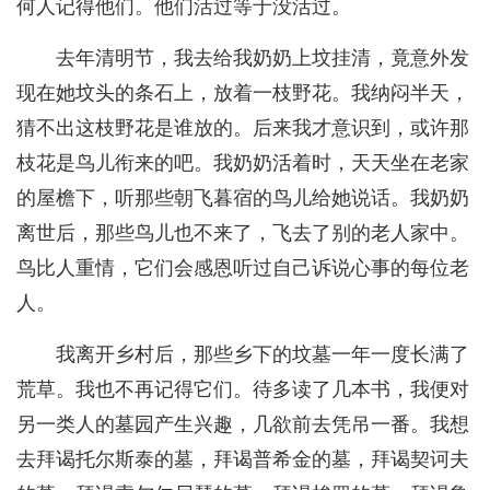
何人记得他们。他们活过等于没活过。
去年清明节，我去给我奶奶上坟挂清，竟意外发
现在她坟头的条石上，放着一枝野花。我纳闷半天，
猜不出这枝野花是谁放的。后来我才意识到，或许那
枝花是鸟儿衔来的吧。我奶奶活着时，天天坐在老家
的屋檐下，听那些朝飞暮宿的鸟儿给她说话。我奶奶
离世后，那些鸟儿也不来了，飞去了别的老人家中。
鸟比人重情，它们会感恩听过自己诉说心事的每位老
人。
我离开乡村后，那些乡下的坟墓一年一度长满了
荒草。我也不再记得它们。待多读了几本书，我便对
另一类人的墓园产生兴趣，几欲前去凭吊一番。我想
去拜谒托尔斯泰的墓，拜谒普希金的墓，拜谒契诃夫