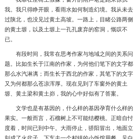
我。我只得睁开眼，看雨水如何制造幻境。我从未去
过陕北，也没见过黄土高坡。一路上，目睹公路两侧
的黄土塬，以及土塬上一孔孔废弃的窑洞，慨叹不
已。
有段时间，我常在思考作家与地域之间的关系问
题。比如生长于江南的作家，为何他们笔下的文字都
那么水汽淋漓；而生长于西北的作家，其笔下的文字
又为何都那么苍凉浑厚。现在见到了车窗外的黄土
塬、黄土梁和黄土峁，我的心中好似有了答案。
文学也是有基因的，什么样的基因孕育什么样的
果实。一般而言，石榴树上不可能结樱桃。正暗自忖
度着，时间已到中午。大雨停止，骄阳冒出，地面立
刻成了火盆子。下车去一个村镇的小饭馆用餐，见白