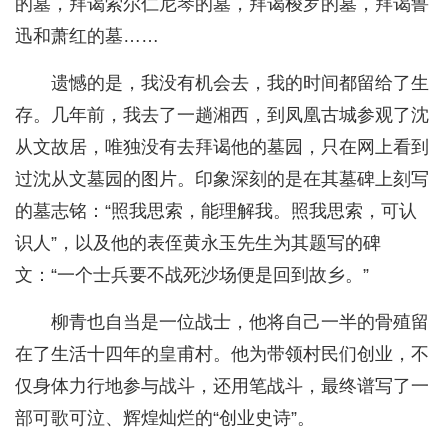
的墓，拜谒索尔仁尼琴的墓，拜谒梭罗的墓，拜谒鲁
迅和萧红的墓……
遗憾的是，我没有机会去，我的时间都留给了生
存。几年前，我去了一趟湘西，到凤凰古城参观了沈
从文故居，唯独没有去拜谒他的墓园，只在网上看到
过沈从文墓园的图片。印象深刻的是在其墓碑上刻写
的墓志铭：“照我思索，能理解我。照我思索，可认
识人”，以及他的表侄黄永玉先生为其题写的碑
文：“一个士兵要不战死沙场便是回到故乡。”
柳青也自当是一位战士，他将自己一半的骨殖留
在了生活十四年的皇甫村。他为带领村民们创业，不
仅身体力行地参与战斗，还用笔战斗，最终谱写了一
部可歌可泣、辉煌灿烂的“创业史诗”。