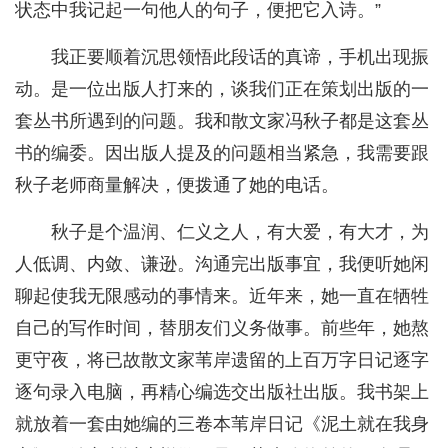
状态中我记起一句他人的句子，便把它入诗。”
我正要顺着沉思领悟此段话的真谛，手机出现振
动。是一位出版人打来的，谈我们正在策划出版的一
套丛书所遇到的问题。我和散文家冯秋子都是这套丛
书的编委。因出版人提及的问题相当紧急，我需要跟
秋子老师商量解决，便拨通了她的电话。
秋子是个温润、仁义之人，有大爱，有大才，为
人低调、内敛、谦逊。沟通完出版事宜，我便听她闲
聊起使我无限感动的事情来。近年来，她一直在牺牲
自己的写作时间，替朋友们义务做事。前些年，她熬
更守夜，将已故散文家苇岸遗留的上百万字日记逐字
逐句录入电脑，再精心编选交出版社出版。我书架上
就放着一套由她编的三卷本苇岸日记《泥土就在我身