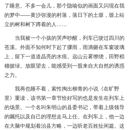
了睡意。不多一会儿，那个隐喻似的画面又闪现在我
的梦中——黄沙弥漫的村落，落日下的土塬，塬上站
立的树和树下蹲着的人……
当我被一个小孩的哭声吵醒，列车已驶过四川的
苍溪。外面不知何时下起了骤雨，雨滴砸在车窗玻璃
上，留下一道道晶亮的水痕。远山云雾缭绕，田野稻
穗披绿。放眼望去，能感受到一股来自大自然的诱惑
之力。
我再也睡不着，索性掏出柳青的小说《在旷野
里》重读，该书第一章节恰好写的也是发生在列车上
的场景。一个名叫朱明山的县委书记，带着上级领导
的嘱托以及自己的理想走马上任。在列车上，他一边
在大脑中规划着治县方略，一边听老百姓扯闲篇。这