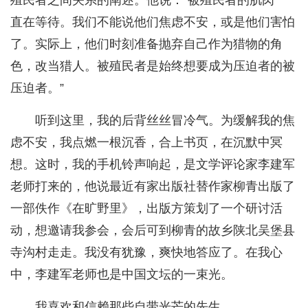
殖民者之间关系的阐述。他说：“被殖民者的肌肉一
直在等待。我们不能说他们焦虑不安，或是他们害怕
了。实际上，他们时刻准备抛弃自己作为猎物的角
色，改当猎人。被殖民者是始终想要成为压迫者的被
压迫者。”
听到这里，我的后背丝丝冒冷气。为缓解我的焦
虑不安，我点燃一根沉香，合上书页，在沉默中冥
想。这时，我的手机铃声响起，是文学评论家李建军
老师打来的，他说最近有家出版社替作家柳青出版了
一部佚作《在旷野里》，出版方策划了一个研讨活
动，想邀请我参会，会后可到柳青的故乡陕北吴堡县
寺沟村走走。我没有犹豫，爽快地答应了。在我心
中，李建军老师也是中国文坛的一束光。
我喜欢和信赖那些自带光芒的先生。