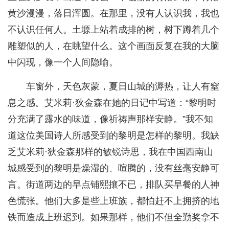
黄沙漫漫，落日浑圆。在那里，没有人认识我，我也
不认识任何人。土塬上站着成排的树，树下蹲着几个
雕塑似的人，在眺望什么。这个画面反复在我的大脑
中闪现，像一个人间隐喻。
车窗外，天色灰蒙，夏日山城的溽热，让人有窒
息之感。艾米莉·狄金森在她的日记中写道：“黎明时
分充满了露水的味道，像祈祷声那样安静。”我不知
道这位美国诗人所感受到的黎明是怎样的黎明。我缺
乏艾米莉·狄金森那样的敏锐诗思，我在中国西南山
城感受到的黎明是燥湿的、喧腾的，没有丝毫安静可
言。街道两边的早点铺熙攘不已，排队买早餐的人神
色慌张。他们大多是些上班族，都怕赶不上拥挤的地
铁而造成上班迟到。如果那样，他们不但全勤奖拿不