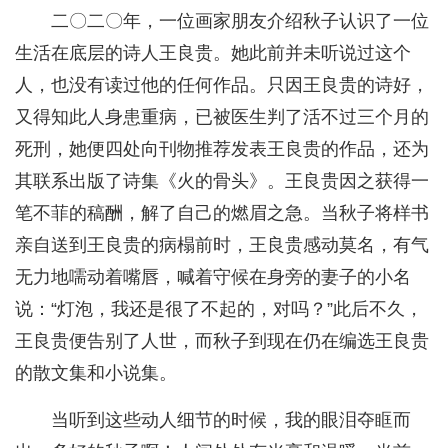
二〇二〇年，一位画家朋友介绍秋子认识了一位
生活在底层的诗人王良贵。她此前并未听说过这个
人，也没有读过他的任何作品。只因王良贵的诗好，
又得知此人身患重病，已被医生判了活不过三个月的
死刑，她便四处向刊物推荐发表王良贵的作品，还为
其联系出版了诗集《火的骨头》。王良贵因之获得一
笔不菲的稿酬，解了自己的燃眉之急。当秋子将样书
亲自送到王良贵的病榻前时，王良贵感动莫名，有气
无力地嚅动着嘴唇，喊着守候在身旁的妻子的小名
说：“灯泡，我还是很了不起的，对吗？”此后不久，
王良贵便告别了人世，而秋子到现在仍在编选王良贵
的散文集和小说集。
当听到这些动人细节的时候，我的眼泪夺眶而