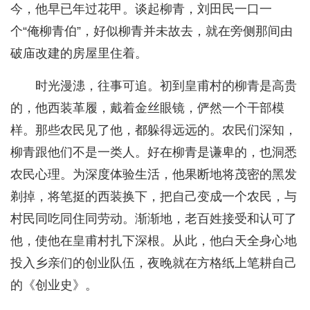
今，他早已年过花甲。谈起柳青，刘田民一口一
个“俺柳青伯”，好似柳青并未故去，就在旁侧那间由
破庙改建的房屋里住着。
时光漫漶，往事可追。初到皇甫村的柳青是高贵
的，他西装革履，戴着金丝眼镜，俨然一个干部模
样。那些农民见了他，都躲得远远的。农民们深知，
柳青跟他们不是一类人。好在柳青是谦卑的，也洞悉
农民心理。为深度体验生活，他果断地将茂密的黑发
剃掉，将笔挺的西装换下，把自己变成一个农民，与
村民同吃同住同劳动。渐渐地，老百姓接受和认可了
他，使他在皇甫村扎下深根。从此，他白天全身心地
投入乡亲们的创业队伍，夜晚就在方格纸上笔耕自己
的《创业史》。