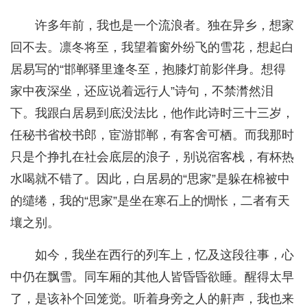
许多年前，我也是一个流浪者。独在异乡，想家
回不去。凛冬将至，我望着窗外纷飞的雪花，想起白
居易写的“邯郸驿里逢冬至，抱膝灯前影伴身。想得
家中夜深坐，还应说着远行人”诗句，不禁潸然泪
下。我跟白居易到底没法比，他作此诗时三十三岁，
任秘书省校书郎，宦游邯郸，有客舍可栖。而我那时
只是个挣扎在社会底层的浪子，别说宿客栈，有杯热
水喝就不错了。因此，白居易的“思家”是躲在棉被中
的缱绻，我的“思家”是坐在寒石上的惆怅，二者有天
壤之别。
如今，我坐在西行的列车上，忆及这段往事，心
中仍在飘雪。同车厢的其他人皆昏昏欲睡。醒得太早
了，是该补个回笼觉。听着身旁之人的鼾声，我也来