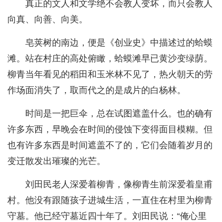
真正的文人和文学绝不会教人变坏，而只会教人
向真、向善、向美。
皂荚树的南边，便是《创业史》中描述过的蛤蟆
滩。站在村庄的高处俯瞰，蛤蟆滩早已黄沙变绿荫。
柳青当年看见的稻田和玉米林不见了，热火朝天的劳
作场面消失了，取而代之的是成片的白杨林。
时间是一把巨伞，总在试图遮盖什么。也的确有
许多东西，早晚会在时间的侵蚀下变得面目模糊。但
也有许多东西是时间遮盖不了的，它们会随着岁月的
变迁散发出璀璨的光芒。
刘田民老人深爱着柳青，像柳青生前深爱着皇甫
村。他没有跟随孩子进城生活，一直住在村里为柳青
守墓。他已经守墓近四十年了。刘田民说：“俺心里