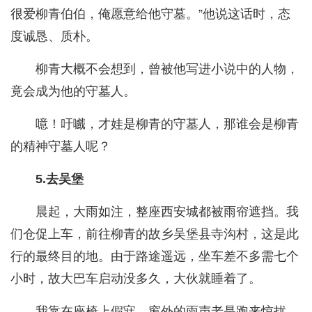
很爱柳青伯伯，俺愿意给他守墓。”他说这话时，态
度诚恳、质朴。
柳青大概不会想到，曾被他写进小说中的人物，
竟会成为他的守墓人。
噫！吁嚱，才娃是柳青的守墓人，那谁会是柳青
的精神守墓人呢？
5.去吴堡
晨起，大雨如注，整座西安城都被雨帘遮挡。我
们仓促上车，前往柳青的故乡吴堡县寺沟村，这是此
行的最终目的地。由于路途遥远，坐车差不多需七个
小时，故大巴车启动没多久，大伙就睡着了。
我靠在座椅上假寐，窗外的雨声老是跑来惊扰