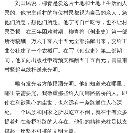
刘田民说，柳青是爱这片土地和土地上生活的人
民的。他把皇甫村的每位村民都视为自己的亲人，急
他们所急，想他们所想。他宁可自己吃亏，也不让村
民受损。在三年困难时期，柳青将《创业史》第一部
所得稿酬一万六千零六十五元全部捐献出来，交给王
曲公社建了一个农械厂。在写《创业史》第二部期
间，他又向出版社申请预支稿酬五千五百元，替皇甫
村竖起电线杆送来光明。
唯有发光者方能播洒光明。他们知道光在哪里，
哪里最需要光。我敬重那些给人间铺路搭桥的人。即
使在利欲熏心的尘世，也永远有一条路通往人心深
处。一个民族和国家之所以屹立不倒，就在于有众多
提着灯在修桥补路的人存在。他们的精神光柱足以支
撑起一座坚不可摧的文明大厦。