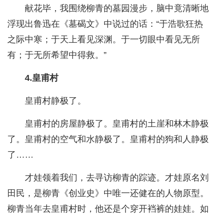
献花毕，我围绕柳青的墓园漫步，脑中竟清晰地
浮现出鲁迅在《墓碣文》中说过的话：“于浩歌狂热
之际中寒；于天上看见深渊。于一切眼中看见无所
有；于无所希望中得救。”
4.皇甫村
皇甫村静极了。
皇甫村的房屋静极了。皇甫村的土崖和林木静极
了。皇甫村的空气和水静极了。皇甫村的狗和人静极
了……
才娃领着我们，去寻访柳青的踪迹。才娃原名刘
田民，是柳青《创业史》中唯一还健在的人物原型。
柳青当年去皇甫村时，他还是个穿开裆裤的娃娃。如