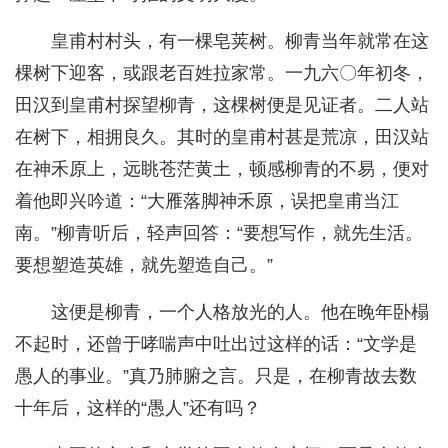
皇甫村村头，有一棵皂荚树。柳青当年就常在这
棵树下迎客，或跟老百姓拉家常。一九六〇年初冬，
田汉到皇甫村探望柳青，这棵树便是见证者。二人站
在树下，相拥良久。其时的皇甫村甚是荒凉，田汉站
在神禾原上，远眺苍茫黄土，顿感柳青的不易，便对
着他即兴吟道：“大雁落脚神禾原，误把皇甫当江
南。”柳青听后，轻声回答：“要想写作，就先生活。
要想塑造英雄，就先塑造自己。”
这便是柳青，一个人格放光的人。他在晚年卧榻
不起时，还曾于哮喘声中吐出过这样的话：“文学是
愚人的事业。”真乃肺腑之言。只是，在柳青故去数
十年后，这样的“愚人”还有吗？