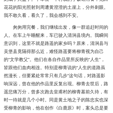
花花的阳光照射到周遭黄澄澄的土崖上，分外刺眼。
我不敢久看，看久了，我会感到不安。
匆匆用完餐，我们继续出发，像一群追赶时间的
人。在车上午睡醒来，车已驶入清涧县境内。我瞬间
意识到，这里不就是路遥的家乡吗？原来，清涧县与
吴堡县竟隔得那么近，难怪路遥要将柳青视为自己
的“文学教父”。他们在各自作品里所反映的“人生”，
皆跟他们血肉相连。特别是柳青说的“人生的道路虽
然漫长，但要紧处常常只有几步”这句话，对路遥影
响深远，曾在他的作品里反复出现。柳青去世后，路
遥悲痛万分，曾多次跑去皇甫村的柳青墓前久待，有
时一待就是几个小时。同是黄土地之子的陈忠实也深
受柳青的影响，他在创作《白鹿原》时，案头总是要