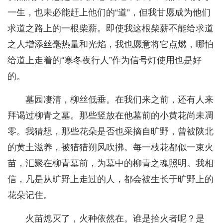
一生，也未必能赶上他们的“道”，但我甘愿成为他们
求道之路上的一根柴薪。即使我这根柴薪不能给求道
之人增添丝毫热量和光焰，我也愿意将它点燃，哪怕
给道上走着的“寒冬夜行人”作为信号灯使用也是好
的。
墓园凄清，柳丝低垂。在我们来之前，还有人来
拜谒过柳青之墓。那些竖放在他墓前的小黄花尚未凋
零。我猜想，那些花朵是否也采摘自旷野，曾被陕北
的黄土滋养，被猎猎朔风吹拂。每一枝花都似一束火
苗，汇聚在柳青墓前，为墓中的柳青之魂照明。我相
信，凡是从旷野上走过的人，都会被生长于旷野上的
花朵记住。
火苗熄灭了，火种依然在。谁是拾火者呢？是