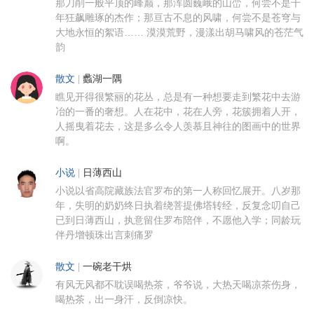
那刀削一般平顶的峰巅，那浑圆巍峨的山峦，何尝不是千
年狂飙雕琢的杰作；那亘古不息的风啸，何尝不是苍穹与
大地永恒的絮语…… 漠漠荒野，漫漾出胡马啸风的苍茫气
韵
散文
|
蠡湖一隅
瞧见开得很繁丽的花丛，总是有一种想要走到繁花中去游
冶的一番的奢想。人在花中，花在人旁，花簇拥着人开，
人摇曳着花去，这是多么令人羡慕且神往的图画中的世界
啊。
小说
|
日薄西山
小说以省高院藏族法官罗布的第一人称回忆展开。八岁那
年，失明的奶奶终日执着绕菩提佛塔转经，反复念叨自己
已到日薄西山，执意留住罗布陪伴，不愿他入学；同龄玩
伴丹增顿珠出言刺痛罗
散文
|
一碗老干烘
有风无风都不耽误喝热茶，爷爷说，大热天喝凉茶伤身，
喝热茶，出一身汗，反倒凉快。