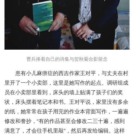
曹兵捧着自己的诗集与贺秋菊合影留念
患有小儿麻痹症的西吉作家王对平，与丈夫在村
里开了一个小卖部，这里是她写作的起点。调研组成
员在小卖部里看到，床头的墙上贴满了孩子们的奖
状，床头摆着笔记本和书。王对平说，家里没有多余
的纸，她常常在孩子用完的作业本背面写作，一遍遍
修改和誊抄，“有的作品甚至会修改二三十遍，感到
满意了，才会往手机里敲”，然后再发给编辑。这样