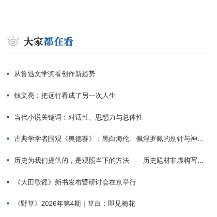
从鲁迅文学奖看创作新趋势
钱文亮：把远行看成了另一次人生
当代小说关键词：对话性、思想力与总体性
古典学学者围观《奥德赛》：黑白海伦、佩涅罗佩的别针与神秘入侵者
历史为我们提供的，是观照当下的方法——历史题材非虚构写作多人谈
《大田歌谣》新书发布暨研讨会在京举行
《野草》2026年第4期｜草白：即见梅花