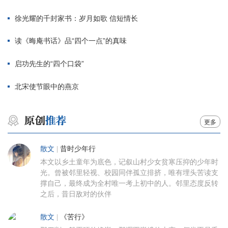
徐光耀的千封家书：岁月如歌 信短情长
读《晦庵书话》品“四个一点”的真味
启功先生的“四个口袋”
北宋使节眼中的燕京
更多
散文
|
昔时少年行
本文以乡土童年为底色，记叙山村少女贫寒压抑的少年时
光。曾被邻里轻视、校园同伴孤立排挤，唯有埋头苦读支
撑自己，最终成为全村唯一考上初中的人。邻里态度反转
之后，昔日敌对的伙伴
散文
|
《苦行》