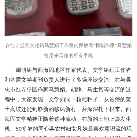
在红寺堡区文化馆马慧娟工作室内摆放着“拇指作家”马慧娟
曾用来写作的所有手机
调研组与西海固地区作家代表、文学组织工作者
和基层文学期刊负责人进行了多场座谈交流。在与吴
忠市红寺堡区作家马慧娟、胡静、马生智等交流的过
程中，大家发现，文学如同一粒粒种子，从贫瘠的黄
土高坡迁徙到崭新的移民新村，并深深扎下根来。西
海固文学精神正随着这种流动，在新的土地上焕发生
机。50多岁的同心县农村妇女凡姝最喜欢意识流的现