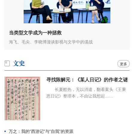
当类型文学成为一种拯救
海飞、毛尖、李晓博漫谈影视与文学中的谍战
更多
寻找陈解元：《某人日记》的作者之谜
长夏酷热，无以消遣，翻看案头《王秉
恩日记》整理本，不由让我想起……
万之：我的“西游记”与“自我”的资源