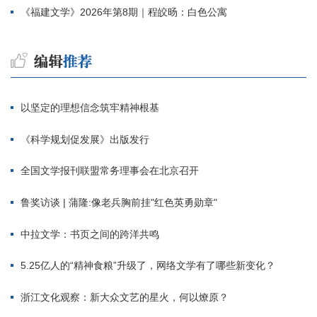
《福建文学》2026年第8期｜程皎旸：白色公寓
以坚定的理想信念筑牢精神根基
《科学规划促发展》出版发行
全国文学报刊联盟常务理事会在北京召开
鲁奖访谈 | 蒲隆:像老兵胸前挂"红色英勇勋章"
中拉文学：书页之间的跨洋共鸣
5.25亿人的“精神食粮”升级了，网络文学有了哪些新变化？
浙江文化观察：新大众文艺的星火，何以燎原？