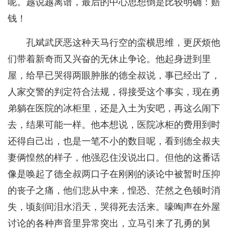
呢。越说越离谱，最后的中心思想倒是比较明确：赔
钱！
孔斌武厌恶这种天马行空的蛮横思维，更厌烦他
们带着新奇而又兴奋的无休止争论。他起身进到里
屋，给早已哭得两眼肿胀的德全叔说，事已经出了，
人家交警的判定符合法规，得接受这个事实，现在勇
弟躺在医院的冰柜里，还是入土为安吧，再这么闹下
去，结果可能一样。他本想说，医院冰柜的费用到时
还得自己出，也是一笔不小的数目呢，看到德全叔夫
妻俩惶然的样子，他强忍住没说出口。但他的这番话
像是唤起了德全叔两口子在刚刚的谈论中被暂时压抑
的丧子之痛，他们悲从中来，惶恐、茫然之色顿时消
失，顷刻间泪水滔天，哭得死去活来。嚎啕声在外屋
讨论的各种声音里异常突出，立马引来了孔勇的舅