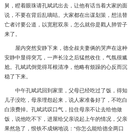
舅，瞪着眼珠请孔斌武出去，让他有话当着大家的面
说，不要在背后乱嘀咕。大家都在出谋划策，想法替
亡者讨要公道，以宽慰双亲，怎么就你是戳人肺管子
来了。
屋内突然安静下来，德全叔夫妻俩的哭声在这种
安静中显得突兀，一声长泣之后猛然收住，气氛很尴
尬。孔斌武倒觉得耳根清净，他略有烦躁的心反而沉
稳了下来。
中午孔斌武回到家里，父母已经吃过了饭，得知
儿子没吃，母亲埋怨起来，说人家准备好了，不吃白
白浪费掉。孔斌武叹口气，拉住母亲不让去给他做
饭，说他吃不下，进屋给父亲说起上午的情况，父亲
果然急了，恨铁不成钢地说：“你怎么能给德全两口