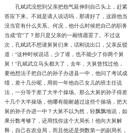
孔斌武没想到父亲把怨气延伸到自己头上，赶紧
答应下来。不就是请人说话吗，那请好了，这跟他当
没当官有什么关系。何况，他什么时候把自己的职务
当成“官”了？那只是父亲的一厢情愿罢了。不过这
次，孔斌武不想请舅舅们来，话刚说出口，父亲反驳
道：“这种时候说话，少了谁，也不能少了你两个舅
舅！”孔斌武立马头都大了，去年，大舅曾找过他，
要他想法子把自己的孙子办进县一中，他问了考试成
绩，差十几分呢，用前一年他自己女儿的班主任说
法，一分等于差了大半个操场。那么大舅的孙子得差
十几个大半操场，他哪有能耐越过这些个操场，把大
舅的孙子办进一中？大舅不以为然，轻飘飘地说，如
果分数考够了，还用找你这个大局长！他向大舅解
释，自己在农业局，而且他还是倒数第一的副局长，