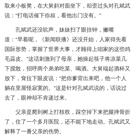
取来小板凳，在大舅斜对面坐下，却歪过头对孔斌武
说：“打电话催下你叔，看他出门没有。”
孔斌武还没吭声，妹妹扫了眼挂钟，撇嘴
道：“早着呢，《新闻联播》还没开始，人家得先看
国际形势，掌握了世界大事，才顾得上咱家的这些鸡
毛蒜皮。”这话刺激到了母亲，她操起筷子将凉菜几
下搅散，招呼两个弟弟吃菜、喝酒。大舅端起酒杯又
放下，耷拉下眼皮说：“把你爹背出来吧，他一个人
躺在里屋怪寂寞的。”这是针对孔斌武说的，话说过
去了，眼神却不肯递过来。
父亲是爬到树上打枝杈，踩空掉下来把腿摔骨折
了，住了一个多月医院，还不能下地走动。孔斌武又
解释了一番父亲的伤势。