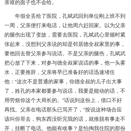
亲谁的面子也不会给。
年假全丢给了医院，孔斌武回到单位刚上班不到
一周，父亲便打来电话，让他周六赶回家。以为父亲
的腿伤出现了变故，需要去医院，孔斌武心里顿时紧
张起来，没想到父亲说的却是邻居德全叔家里的事，
要他回去替父亲参与说话。不是父亲的腿伤，孔斌武
把心放了下来，对参与德全叔家说话的事，他一头雾
水，正要推辞，父亲将早已准备好的话迅速堵住
他：“这次不是普通的家事，你德全叔的儿子出大事
了，姓孔的本家都要参与说话，我要是能动的话，不
用劳烦你这个大局长的。”话说到这份上，借口不好
再找。父亲在电话那头已骂开了，“按说这种场合应
该叫你哥去，狗东西没听完我的话，就推脱有事走不
开，挂断了电话。他能有啥事？是怕掏我住院的那份