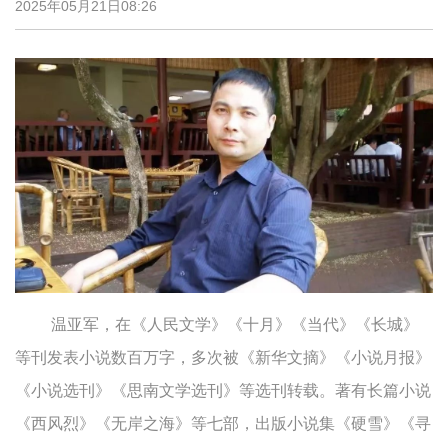
2025年05月21日08:26
温亚军，在《人民文学》《十月》《当代》《长城》
等刊发表小说数百万字，多次被《新华文摘》《小说月报》
《小说选刊》《思南文学选刊》等选刊转载。著有长篇小说
《西风烈》《无岸之海》等七部，出版小说集《硬雪》《寻