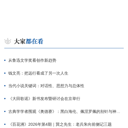
从鲁迅文学奖看创作新趋势
钱文亮：把远行看成了另一次人生
当代小说关键词：对话性、思想力与总体性
《大田歌谣》新书发布暨研讨会在京举行
古典学学者围观《奥德赛》：黑白海伦、佩涅罗佩的别针与神秘入侵者
《百花洲》2026年第4期｜巽之先生：老兵朱向前侧记三题