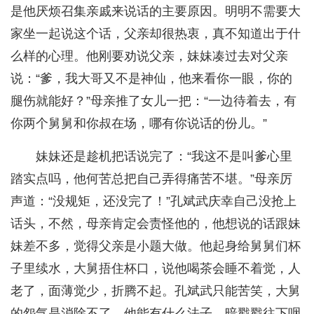
是他厌烦召集亲戚来说话的主要原因。明明不需要大
家坐一起说这个话，父亲却很热衷，真不知道出于什
么样的心理。他刚要劝说父亲，妹妹凑过去对父亲
说：“爹，我大哥又不是神仙，他来看你一眼，你的
腿伤就能好？”母亲推了女儿一把：“一边待着去，有
你两个舅舅和你叔在场，哪有你说话的份儿。”
妹妹还是趁机把话说完了：“我这不是叫爹心里
踏实点吗，他何苦总把自己弄得痛苦不堪。”母亲厉
声道：“没规矩，还没完了！”孔斌武庆幸自己没抢上
话头，不然，母亲肯定会责怪他的，他想说的话跟妹
妹差不多，觉得父亲是小题大做。他起身给舅舅们杯
子里续水，大舅捂住杯口，说他喝茶会睡不着觉，人
老了，面薄觉少，折腾不起。孔斌武只能苦笑，大舅
的怨气是消除不了，他能有什么法子，暗戳戳往下咽