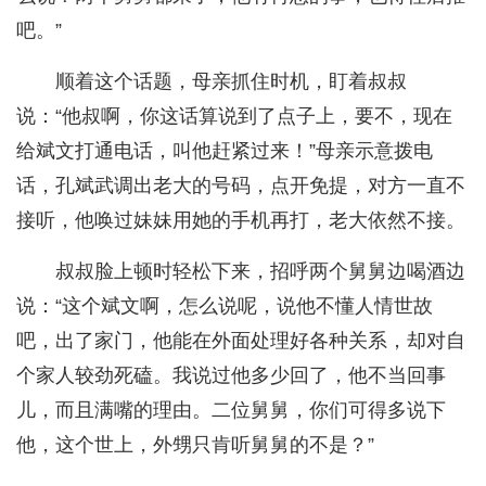
吧。”
顺着这个话题，母亲抓住时机，盯着叔叔
说：“他叔啊，你这话算说到了点子上，要不，现在
给斌文打通电话，叫他赶紧过来！”母亲示意拨电
话，孔斌武调出老大的号码，点开免提，对方一直不
接听，他唤过妹妹用她的手机再打，老大依然不接。
叔叔脸上顿时轻松下来，招呼两个舅舅边喝酒边
说：“这个斌文啊，怎么说呢，说他不懂人情世故
吧，出了家门，他能在外面处理好各种关系，却对自
个家人较劲死磕。我说过他多少回了，他不当回事
儿，而且满嘴的理由。二位舅舅，你们可得多说下
他，这个世上，外甥只肯听舅舅的不是？”