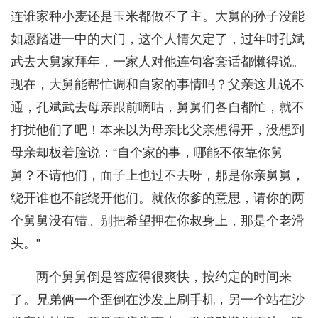
连谁家种小麦还是玉米都做不了主。大舅的孙子没能
如愿踏进一中的大门，这个人情欠定了，过年时孔斌
武去大舅家拜年，一家人对他连句客套话都懒得说。
现在，大舅能帮忙调和自家的事情吗？父亲这儿说不
通，孔斌武去母亲跟前嘀咕，舅舅们各自都忙，就不
打扰他们了吧！本来以为母亲比父亲想得开，没想到
母亲却板着脸说：“自个家的事，哪能不依靠你舅
舅？不请他们，面子上也过不去呀，那是你亲舅舅，
绕开谁也不能绕开他们。就依你爹的意思，请你的两
个舅舅没有错。别把希望押在你叔身上，那是个老滑
头。”
两个舅舅倒是答应得很爽快，按约定的时间来
了。兄弟俩一个歪倒在沙发上刷手机，另一个站在沙