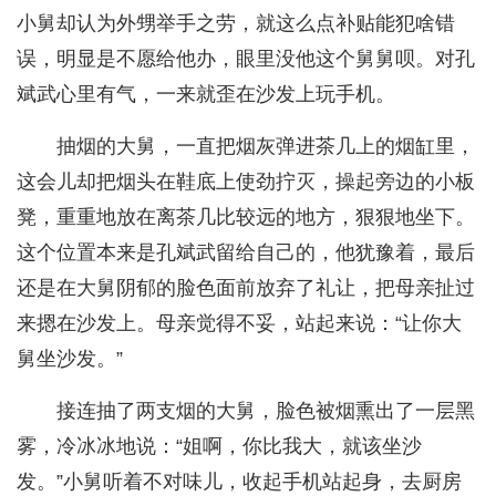
小舅却认为外甥举手之劳，就这么点补贴能犯啥错
误，明显是不愿给他办，眼里没他这个舅舅呗。对孔
斌武心里有气，一来就歪在沙发上玩手机。
抽烟的大舅，一直把烟灰弹进茶几上的烟缸里，
这会儿却把烟头在鞋底上使劲拧灭，操起旁边的小板
凳，重重地放在离茶几比较远的地方，狠狠地坐下。
这个位置本来是孔斌武留给自己的，他犹豫着，最后
还是在大舅阴郁的脸色面前放弃了礼让，把母亲扯过
来摁在沙发上。母亲觉得不妥，站起来说：“让你大
舅坐沙发。”
接连抽了两支烟的大舅，脸色被烟熏出了一层黑
雾，冷冰冰地说：“姐啊，你比我大，就该坐沙
发。”小舅听着不对味儿，收起手机站起身，去厨房