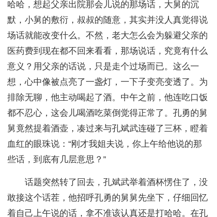
哈哈，想起父亲出院那会儿说的那场话，大舅的沉
默，小舅的敷衍，叔叔的随意，其实并没人真觉得说
场话就能改变什么。不然，老大怎么会为躲避父亲的
医药费到现在都不回来看看，那场说话，究竟有什么
意义？用父亲的话说，只是走个过场而已。这么一
想，心中像被点亮了一盏灯，一下子变亮变透了。为
排除无聊，他主动喝起了酒。中午之前，他连吃口饭
都不忍心，这会儿喝酒吃菜倒觉得正常了。孔勇的舅
舅竟然提着酒壶，凑过来与孔斌武连碰了三杯，瞪着
血红的眼珠说：“刚才我姐夫说，你上午给他说的那
些话，到底有几层意思？”
话题突然转了回去，孔斌武举着酒杯愣住了，没
敢接这个话茬，他招呼孔勇的舅舅先坐下，仔细回忆
着自己上午说的话，拿不准该认真还是打哈哈。在孔