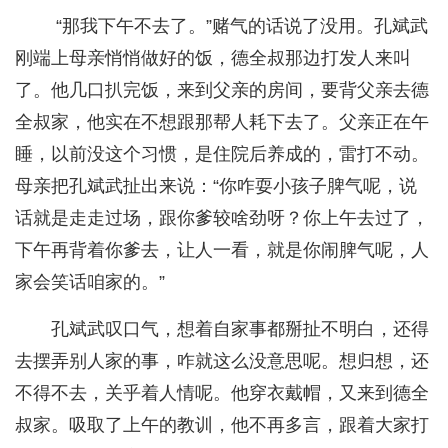
“那我下午不去了。”赌气的话说了没用。孔斌武
刚端上母亲悄悄做好的饭，德全叔那边打发人来叫
了。他几口扒完饭，来到父亲的房间，要背父亲去德
全叔家，他实在不想跟那帮人耗下去了。父亲正在午
睡，以前没这个习惯，是住院后养成的，雷打不动。
母亲把孔斌武扯出来说：“你咋耍小孩子脾气呢，说
话就是走走过场，跟你爹较啥劲呀？你上午去过了，
下午再背着你爹去，让人一看，就是你闹脾气呢，人
家会笑话咱家的。”
孔斌武叹口气，想着自家事都掰扯不明白，还得
去摆弄别人家的事，咋就这么没意思呢。想归想，还
不得不去，关乎着人情呢。他穿衣戴帽，又来到德全
叔家。吸取了上午的教训，他不再多言，跟着大家打