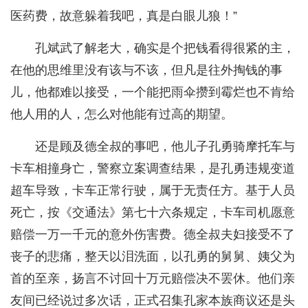
医药费，故意躲着我吧，真是白眼儿狼！”
孔斌武了解老大，确实是个把钱看得很紧的主，
在他的思维里没有该与不该，但凡是往外掏钱的事
儿，他都难以接受，一个能把雨伞攒到霉烂也不肯给
他人用的人，怎么对他能有过高的期望。
还是顾及德全叔的事吧，他儿子孔勇骑摩托车与
卡车相撞身亡，警察立案调查结果，是孔勇违规变道
超车导致，卡车正常行驶，属于无责任方。基于人员
死亡，按《交通法》第七十六条规定，卡车司机愿意
赔偿一万一千元的意外伤害费。德全叔夫妇接受不了
丧子的悲痛，整天以泪洗面，以孔勇的舅舅、姨父为
首的至亲，扬言不讨回十万元赔偿决不罢休。他们亲
友间已经说过多次话，正式召集孔家本族商议还是头