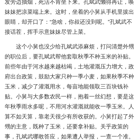
发旁边抽烟，死活不肯坐下来。孔斌武懒得再让，唤
妹妹把凉菜端上来。这时，坐着的小舅从手机里拔出
眼睛，却开口了：“急啥，你叔还没到呢。”孔斌武不
接话茬，挥手示意妹妹尽管上菜。
这个小舅也没少给孔斌武添麻烦，打问清楚外甥
的职位后，要孔斌武帮他套取秋季不种玉米的补贴。
前些年由于河水越来越枯竭，土地灌溉压力增大，政
府出台政策，鼓励大家只种一季小麦，如果秋季不种
玉米，减少了灌溉用水，每亩地能领取三百块钱补
贴。小舅与大多数农民一样，抱着一丝幻想，要是这
年秋季雨水多呢，不用河水灌溉就能收一季玉米。人
算不如天算，靠老天很少有所收获的。小舅打起了外
甥的主意，既种了玉米，还要拿补贴。关乎政策的
事，孔斌武哪敢答应，如果遭人举报，一查一个准。