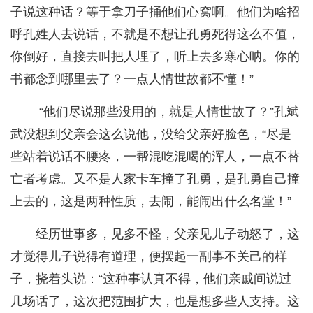
子说这种话？等于拿刀子捅他们心窝啊。他们为啥招
呼孔姓人去说话，不就是不想让孔勇死得这么不值，
你倒好，直接去叫把人埋了，听上去多寒心呐。你的
书都念到哪里去了？一点人情世故都不懂！”
“他们尽说那些没用的，就是人情世故了？”孔斌
武没想到父亲会这么说他，没给父亲好脸色，“尽是
些站着说话不腰疼，一帮混吃混喝的浑人，一点不替
亡者考虑。又不是人家卡车撞了孔勇，是孔勇自己撞
上去的，这是两种性质，去闹，能闹出什么名堂！”
经历世事多，见多不怪，父亲见儿子动怒了，这
才觉得儿子说得有道理，便摆起一副事不关己的样
子，挠着头说：“这种事认真不得，他们亲戚间说过
几场话了，这次把范围扩大，也是想多些人支持。这