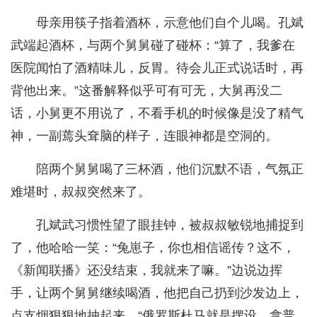
母亲用筷子指着酒杯，示意他们自个儿喝。孔斌
武端起酒杯，与两个舅舅碰了碰杯：“算了，我爹在
医院闻怕了酒精味儿，反胃。待会儿正式说话时，再
背他出来。”这番解释似乎可有可无，大舅再没二
话，小舅更不用说了，不看手机的时候像是没了精气
神，一副蔫头耷脑的样子，连眼神都是空洞的。
陪两个舅舅喝了三杯酒，他们沉默不语，气氛正
难堪时，叔叔突然来了。
孔斌武习惯性望了眼挂钟，被叔叔敏锐地捕捉到
了，他哈哈一笑：“兔崽子，你也相信谣传？这不，
《新闻联播》还没结束，我就来了嘛。”边说边挥
手，让两个舅舅继续喝酒，他把自己扔到沙发边上，
点支烟狠狠地抽起来，“俄罗斯杜马就是摆设，拿普