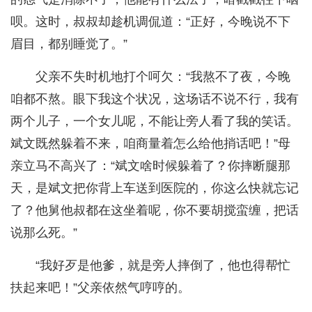
呗。这时，叔叔却趁机调侃道：“正好，今晚说不下
眉目，都别睡觉了。”
父亲不失时机地打个呵欠：“我熬不了夜，今晚
咱都不熬。眼下我这个状况，这场话不说不行，我有
两个儿子，一个女儿呢，不能让旁人看了我的笑话。
斌文既然躲着不来，咱商量着怎么给他捎话吧！”母
亲立马不高兴了：“斌文啥时候躲着了？你摔断腿那
天，是斌文把你背上车送到医院的，你这么快就忘记
了？他舅他叔都在这坐着呢，你不要胡搅蛮缠，把话
说那么死。”
“我好歹是他爹，就是旁人摔倒了，他也得帮忙
扶起来吧！”父亲依然气哼哼的。