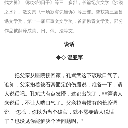
找大舅》《驮水的日子》等三十多部，长篇纪实文学《沙漠
之水》、散文集《一场寂寞凭谁诉》等三部。曾获第三届鲁
迅文学奖，第十一届庄重文文学奖，首届柳青文学奖。部分
作品被翻译成英、日、俄、法等文。
说话
◆◇ 温亚军
把父亲从医院接回家，孔斌武这下该歇口气了。
谁知，父亲抱着被石膏固定的伤腿说，准备一下，请
人说话吧。孔斌武有点发懵，这都出院了，非得请人
来说话，不让人喘口气了。父亲拉着惯有的长腔调
说：“怎么，你以为当个破官，就不需要请人说话
了？也没见你能解决个啥问题啊。”