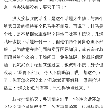
京一点办法都没有，要它干吗！”
没人接叔叔的话茬，是这个话题太生僻，与两个
舅舅日常的操持完全风马牛不相及。再说了，杜马是
个啥，是不是摆设重要吗？碍他们啥事！按说，孔斌
武应该接下话题应付一下，但他怕两个舅舅心里不舒
服，认为故意在他们面前卖弄国际知识，或者亲叔叔
而疏舅舅什么的，干脆闭口，免生嫌隙。给叔叔倒满
酒，孔斌武双手端起来递过去，叔叔却不接，身子也
没动：“我胃不舒服，今天不能喝酒。哎，都这个点
了，你哥怎么还没来？”孔斌武正要解释，母亲抢过
话去：“斌文说临时有事，恐怕得晚点过来。”
叔叔把烟掐灭，丢进烟灰缸里：“今晚这话还怎
么说？两个舅舅都来了，他有再急的事，也得往后推