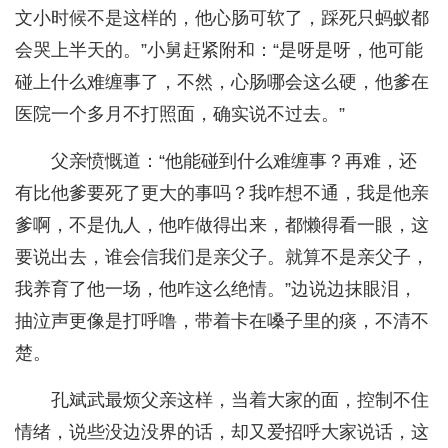
文小时候不是这样的，他心肠可软了，踩死只蚂蚁都
会哭上半天的。”小舅赶紧附和：“是呀是呀，他可能
碰上什么难缠事了，不然，心肠哪会这么硬，他爹在
医院一个多月不打照面，确实说不过去。”
父亲愤慨道：“他能碰到什么难缠事？再难，还
有比他爹要死了更大的事吗？我咋想不通，我是他亲
爹啊，不是仇人，他咋做得出来，都懒得看一眼，这
要说出去，谁会信我们是亲父子。就算不是亲父子，
我养育了他一场，他咋这么绝情。”边说边抹眼泪，
抽泣声更像是打呼噜，带着卡在嗓子里的痰，不清不
楚。
孔斌武最烦父亲这样，当着大家的面，控制不住
情绪，说些没边没界的话，却又爱招呼大家说话，这