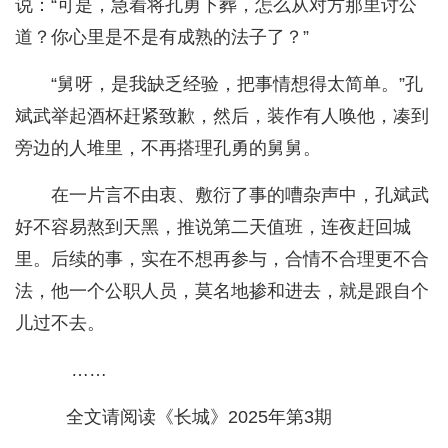
说：“可是，急着将孔勇下葬，怎么从对方那里讨公
道？你心里是不是有成熟的法子了？”
“舅呀，是我缺乏经验，把事情想得太简单。”孔
斌武举起酒杯赶紧致歉，然后，装作有人唤他，凑到
旁边的人堆里，不再搭理孔勇的舅舅。
在一片言不由衷、敷衍了事的嘈杂声中，孔斌武
好不容易熬到天黑，推说第二天值班，连夜赶回城
里。后续的事，实在不想再参与，合情不合理更不合
法，他一个公职人员，莫名地掺和进去，就是跟自个
儿过不去。
……
全文请阅读《长城》2025年第3期