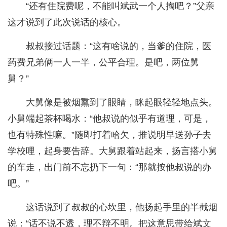
“还有住院费呢，不能叫斌武一个人掏吧？”父亲
这才说到了此次说话的核心。
叔叔接过话题：“这有啥说的，当爹的住院，医
药费兄弟俩一人一半，公平合理。是吧，两位舅
舅？”
大舅像是被烟熏到了眼睛，眯起眼轻轻地点头。
小舅端起茶杯喝水：“他叔说的似乎有道理，可是，
也有特殊性嘛。”随即打着哈欠，推说明早送孙子去
学校哩，起身要告辞。大舅跟着站起来，扬言搭小舅
的车走，出门前不忘扔下一句：“那就按他叔说的办
吧。”
这话说到了叔叔的心坎里，他扬起手里的半截烟
说：“话不说不透，理不辩不明。把这意思带给斌文