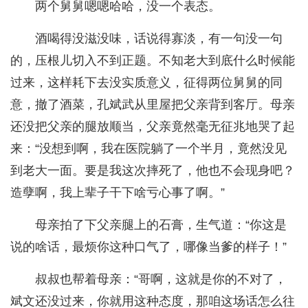
两个舅舅嗯嗯哈哈，没一个表态。
酒喝得没滋没味，话说得寡淡，有一句没一句
的，压根儿切入不到正题。不知老大到底什么时候能
过来，这样耗下去没实质意义，征得两位舅舅的同
意，撤了酒菜，孔斌武从里屋把父亲背到客厅。母亲
还没把父亲的腿放顺当，父亲竟然毫无征兆地哭了起
来：“没想到啊，我在医院躺了一个半月，竟然没见
到老大一面。要是我这次摔死了，他也不会现身吧？
造孽啊，我上辈子干下啥亏心事了啊。”
母亲拍了下父亲腿上的石膏，生气道：“你这是
说的啥话，最烦你这种口气了，哪像当爹的样子！”
叔叔也帮着母亲：“哥啊，这就是你的不对了，
斌文还没过来，你就用这种态度，那咱这场话怎么往