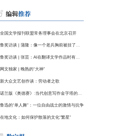
全国文学报刊联盟常务理事会在北京召开
鲁奖访谈 | 蒲隆：像一个老兵胸前被挂了一枚“红色英勇勋章”
鲁奖访谈 | 张芸：AI在翻译文学作品时有明显局限
网文独家 | 晚熟的“大神”
新大众文艺创作谈：劳动者之歌
诺兰版《奥德赛》:当代创意写作金字塔的宏伟与平庸
鲁迅的“单人舞”：一位自由战士的激情与抗争
在地文化：如何保护散落的文化“繁星”