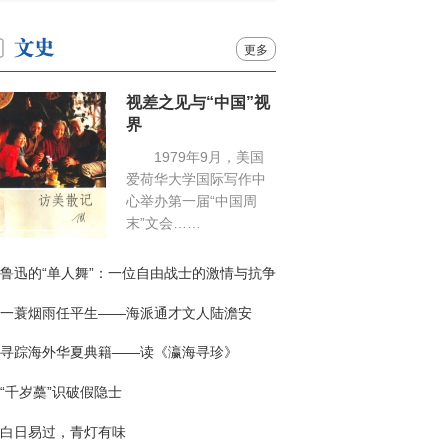
更多
视差之见与“中国”视
界
1979年9月，美国
爱荷华大学国际写作中
心举办第一届“中国周
末”文会……
鲁迅的“单人舞”：一位自由战士的激情与抗争
一蓑烟雨任平生——海派通才文人陆澹安
寻踪海外华夏典籍——读《瀛海寻珍》
“千岁蘽”识破假隐士
白日易过，青灯有味