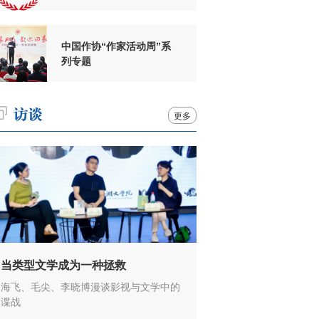
周年
中国作协“作家活动周”系
列专题
更多
当类型文学成为一种拯救
海飞、毛尖、李晓博漫谈影视与文学中的
谍战