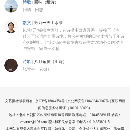
诗歌
|
回响（组诗）
回响，回想
散文
|
欸乃一声山水绿
以“欸乃”摇橹声为引，在诗书中驾舟漫游，穿梭于《诗
经》至宋词的九重诗境，将乡村教师的日常体悟与千年诗
心相映照，于“山水绿”中领悟古典诗意对漂泊心灵的浸润
与安顿，完成一次精
诗歌
|
八月短笛（组诗）
张青林（安徽）
文艺报社版权所有 |
京ICP备16044554号
| 京公网安备110402440007号 |
互联网新
闻信息服务许可证（10120180023）
地址：北京市朝阳区农展馆南里10号15层 联系电话：010-65389115 邮箱：
cnwriter@126.com 违法和不良信息举报电话：010-65389115
本网站有部分内容来自互联网，如媒体、公司、企业或个人对该部分主张知识