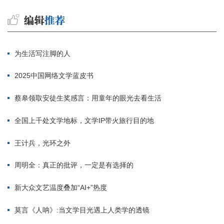
为生活写注脚的人
2025中国网络文学蓝皮书
蔡皋领取安徒生奖感言：用童年的眼光去看生活
全国上千处文学地标，文学IP带火旅行目的地
王计兵，光环之外
周明全：真正的批评，一定是有选择的
新大众文艺温度叠加“AI+”热度
莫言《人呐》:当文学目光遇上人类学的透镜