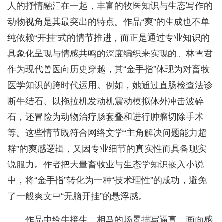
人的抒情融汇在一起，丰富的牧医知识与生态写作的
动物视角是其最突出的特点。作品“爽”的生成也不单
纯依赖“开挂”式的情节推进，而正是通过专业知识的
具象化呈现与情感共鸣的深度编织来实现的。林雪君
作为现代兽医向历史穿越，其“金手指”体现为对畜牧
医学知识的跨时代运用。例如，她通过直肠检查法诊
断牛结石、以拖拉机发动机震动模拟体外冲击波碎
石，还冒险为动物治疗肠套叠和进行肿瘤切除手术
等。这些情节既符合网络文学“主角解决问题能力超
群”的爽感逻辑，又因专业细节的真实性而具备现实
说服力。作者把大量畜牧业与生态学知识嵌入小说
中，将“金手指”转化为一种“技术理性”的成功，避免
了一般爽文中“无脑开挂”的悬浮感。
作品中给牛接生、相马的场景描写逼真，画面感