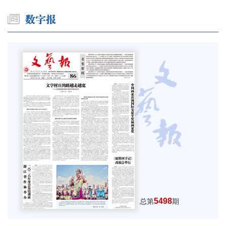
5498
总第
期