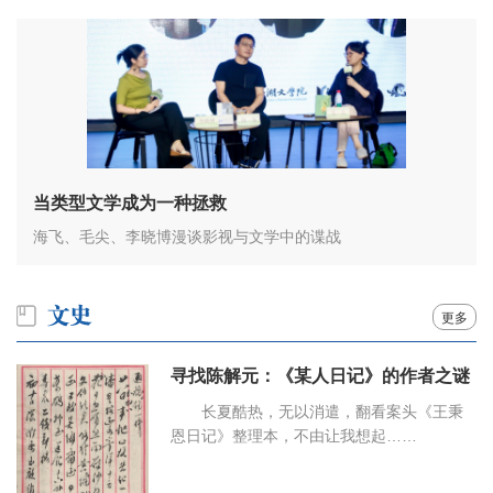
当类型文学成为一种拯救
海飞、毛尖、李晓博漫谈影视与文学中的谍战
更多
寻找陈解元：《某人日记》的作者之谜
长夏酷热，无以消遣，翻看案头《王秉
恩日记》整理本，不由让我想起……