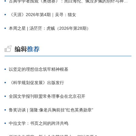
古典学学者围观《奥德赛》：黑白海伦、佩涅罗佩的别针与神秘入侵者
《天涯》2026年第4期｜吴寻：猫女
本周之星 | 汤茫茫：虎贼（2026年第28期）
以坚定的理想信念筑牢精神根基
《科学规划促发展》出版发行
全国文学报刊联盟常务理事会在北京召开
鲁奖访谈 | 蒲隆:像老兵胸前挂"红色英勇勋章"
中拉文学：书页之间的跨洋共鸣