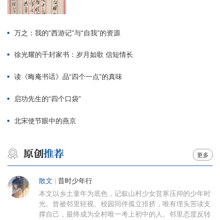
万之：我的“西游记”与“自我”的资源
徐光耀的千封家书：岁月如歌 信短情长
读《晦庵书话》品“四个一点”的真味
启功先生的“四个口袋”
北宋使节眼中的燕京
更多
散文
|
昔时少年行
本文以乡土童年为底色，记叙山村少女贫寒压抑的少年时
光。曾被邻里轻视、校园同伴孤立排挤，唯有埋头苦读支
撑自己，最终成为全村唯一考上初中的人。邻里态度反转