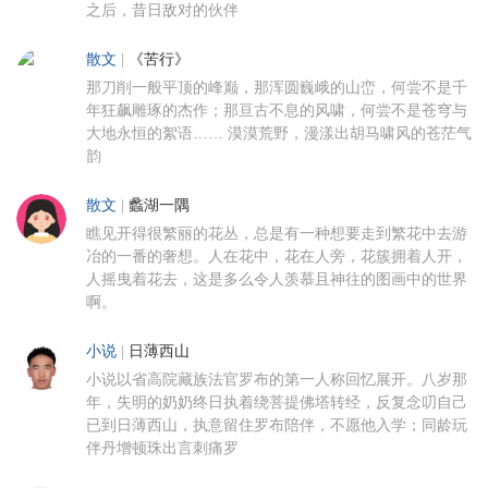
之后，昔日敌对的伙伴
散文
|
《苦行》
那刀削一般平顶的峰巅，那浑圆巍峨的山峦，何尝不是千
年狂飙雕琢的杰作；那亘古不息的风啸，何尝不是苍穹与
大地永恒的絮语…… 漠漠荒野，漫漾出胡马啸风的苍茫气
韵
散文
|
蠡湖一隅
瞧见开得很繁丽的花丛，总是有一种想要走到繁花中去游
冶的一番的奢想。人在花中，花在人旁，花簇拥着人开，
人摇曳着花去，这是多么令人羡慕且神往的图画中的世界
啊。
小说
|
日薄西山
小说以省高院藏族法官罗布的第一人称回忆展开。八岁那
年，失明的奶奶终日执着绕菩提佛塔转经，反复念叨自己
已到日薄西山，执意留住罗布陪伴，不愿他入学；同龄玩
伴丹增顿珠出言刺痛罗