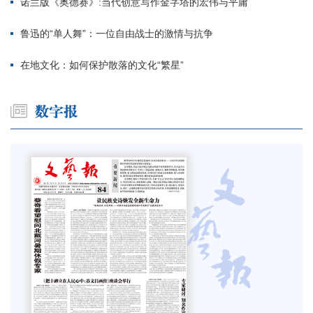
诺兰版《奥德赛》:当代创意写作金字塔的宏伟与平庸
鲁迅的“单人舞”：一位自由战士的激情与抗争
在地文化：如何保护散落的文化“繁星”