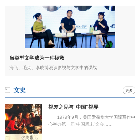
当类型文学成为一种拯救
海飞、毛尖、李晓博漫谈影视与文学中的谍战
更多
视差之见与“中国”视界
1979年9月，美国爱荷华大学国际写作中
心举办第一届“中国周末”文会……