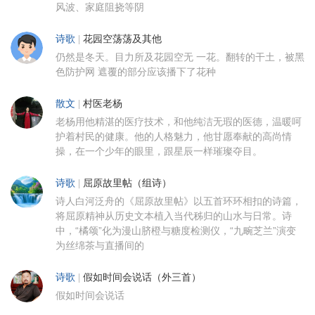
风波、家庭阻挠等阴
诗歌
|
花园空荡荡及其他
仍然是冬天。目力所及花园空无 一花。翻转的干土，被黑
色防护网 遮覆的部分应该播下了花种
散文
|
村医老杨
老杨用他精湛的医疗技术，和他纯洁无瑕的医德，温暖呵
护着村民的健康。他的人格魅力，他甘愿奉献的高尚情
操，在一个少年的眼里，跟星辰一样璀璨夺目。
诗歌
|
屈原故里帖（组诗）
诗人白河泛舟的《屈原故里帖》以五首环环相扣的诗篇，
将屈原精神从历史文本植入当代秭归的山水与日常。诗
中，“橘颂”化为漫山脐橙与糖度检测仪，“九畹芝兰”演变
为丝绵茶与直播间的
诗歌
|
假如时间会说话（外三首）
假如时间会说话