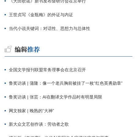
《大田歌谣》新书发布暨研讨会在京举行
王世贞写《金瓶梅》的外证与内证
当代小说关键词：对话性、思想力与总体性
全国文学报刊联盟常务理事会在北京召开
鲁奖访谈 | 蒲隆：像一个老兵胸前被挂了一枚“红色英勇勋章”
鲁奖访谈 | 张芸：AI在翻译文学作品时有明显局限
网文独家 | 晚熟的“大神”
新大众文艺创作谈：劳动者之歌