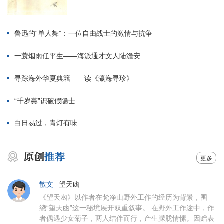
鲁迅的“单人舞”：一位自由战士的激情与抗争
一蓑烟雨任平生——海派通才文人陆澹安
寻踪海外华夏典籍——读《瀛海寻珍》
“千岁蘽”识破假隐士
白日易过，青灯有味
更多
散文
|
望天凼
《望天凼》以作者在梵净山野外工作的经历为背景，围
绕“望天凼”这一秘境展开双重叙事。 在野外工作途中，作
者偶遇少女菊子，两人结伴而行，产生朦胧情愫。因赠表