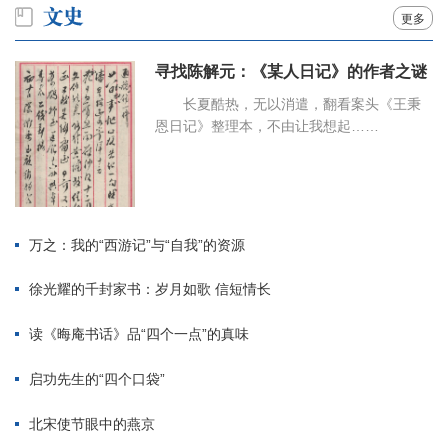
更多
寻找陈解元：《某人日记》的作者之谜
长夏酷热，无以消遣，翻看案头《王秉
恩日记》整理本，不由让我想起……
万之：我的“西游记”与“自我”的资源
徐光耀的千封家书：岁月如歌 信短情长
读《晦庵书话》品“四个一点”的真味
启功先生的“四个口袋”
北宋使节眼中的燕京