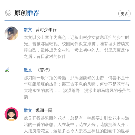
更多
散文
|
昔时少年行
本文以乡土童年为底色，记叙山村少女贫寒压抑的少年时
光。曾被邻里轻视、校园同伴孤立排挤，唯有埋头苦读支
撑自己，最终成为全村唯一考上初中的人。邻里态度反转
之后，昔日敌对的伙伴
散文
|
《苦行》
那刀削一般平顶的峰巅，那浑圆巍峨的山峦，何尝不是千
年狂飙雕琢的杰作；那亘古不息的风啸，何尝不是苍穹与
大地永恒的絮语…… 漠漠荒野，漫漾出胡马啸风的苍茫气
韵
散文
|
蠡湖一隅
瞧见开得很繁丽的花丛，总是有一种想要走到繁花中去游
冶的一番的奢想。人在花中，花在人旁，花簇拥着人开，
人摇曳着花去，这是多么令人羡慕且神往的图画中的世界