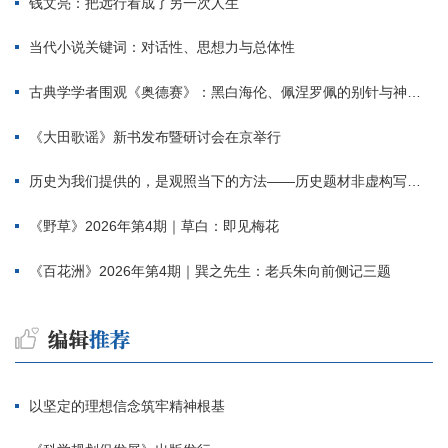
钱文亮：把远行看成了另一次人生
当代小说关键词：对话性、思想力与总体性
古典学学者围观《奥德赛》：黑白海伦、佩涅罗佩的别针与神秘入侵者
《大田歌谣》新书发布暨研讨会在京举行
历史为我们提供的，是观照当下的方法——历史题材非虚构写作多人谈
《野草》2026年第4期｜草白：即见梅花
《百花洲》2026年第4期｜巽之先生：老兵朱向前侧记三题
以坚定的理想信念筑牢精神根基