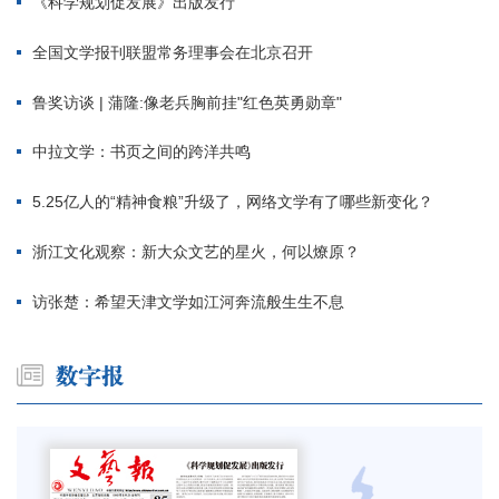
《科学规划促发展》出版发行
全国文学报刊联盟常务理事会在北京召开
鲁奖访谈 | 蒲隆:像老兵胸前挂"红色英勇勋章"
中拉文学：书页之间的跨洋共鸣
5.25亿人的“精神食粮”升级了，网络文学有了哪些新变化？
浙江文化观察：新大众文艺的星火，何以燎原？
访张楚：希望天津文学如江河奔流般生生不息