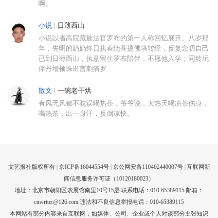
啊。
小说
|
日薄西山
小说以省高院藏族法官罗布的第一人称回忆展开。八岁那
年，失明的奶奶终日执着绕菩提佛塔转经，反复念叨自己
已到日薄西山，执意留住罗布陪伴，不愿他入学；同龄玩
伴丹增顿珠出言刺痛罗
散文
|
一碗老干烘
有风无风都不耽误喝热茶，爷爷说，大热天喝凉茶伤身，
喝热茶，出一身汗，反倒凉快。
文艺报社版权所有 |
京ICP备16044554号
| 京公网安备110402440007号 |
互联网新
闻信息服务许可证（10120180023）
地址：北京市朝阳区农展馆南里10号15层 联系电话：010-65389115 邮箱：
cnwriter@126.com 违法和不良信息举报电话：010-65389115
本网站有部分内容来自互联网，如媒体、公司、企业或个人对该部分主张知识