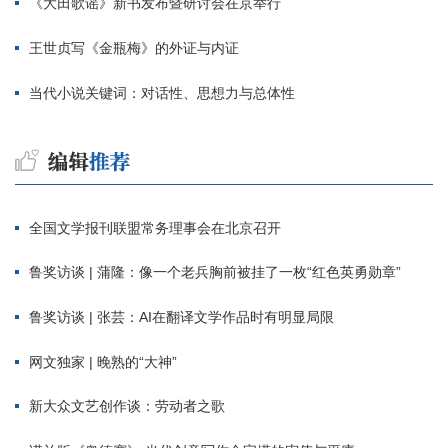
《大田歌谣》新书发布暨研讨会在京举行
王世贞写《金瓶梅》的外证与内证
当代小说关键词：对话性、思想力与总体性
全国文学报刊联盟常务理事会在北京召开
鲁奖访谈 | 蒲隆：像一个老兵胸前被挂了一枚“红色英勇勋章”
鲁奖访谈 | 张芸：AI在翻译文学作品时有明显局限
网文独家 | 晚熟的“大神”
新大众文艺创作谈：劳动者之歌