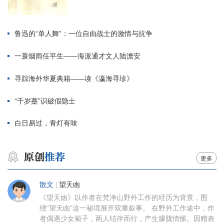
鲁迅的“单人舞”：一位自由战士的激情与抗争
一蓑烟雨任平生——海派通才文人陆澹安
寻踪海外华夏典籍——读《瀛海寻珍》
“千岁蘽”识破假隐士
白日易过，青灯有味
更多
散文
|
望天凼
《望天凼》以作者在梵净山野外工作的经历为背景，围
绕“望天凼”这一秘境展开双重叙事。 在野外工作途中，作
者偶遇少女菊子，两人结伴而行，产生朦胧情愫。因赠表