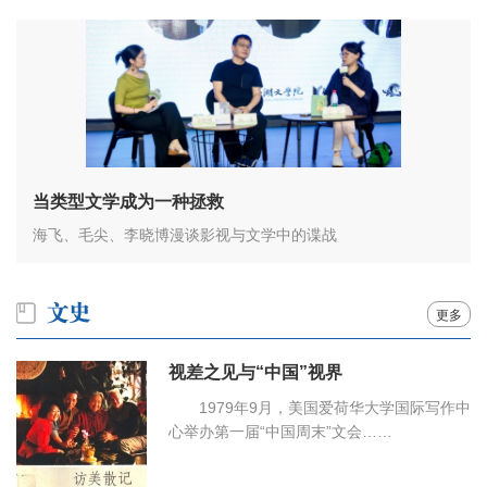
当类型文学成为一种拯救
海飞、毛尖、李晓博漫谈影视与文学中的谍战
更多
视差之见与“中国”视界
1979年9月，美国爱荷华大学国际写作中
心举办第一届“中国周末”文会……