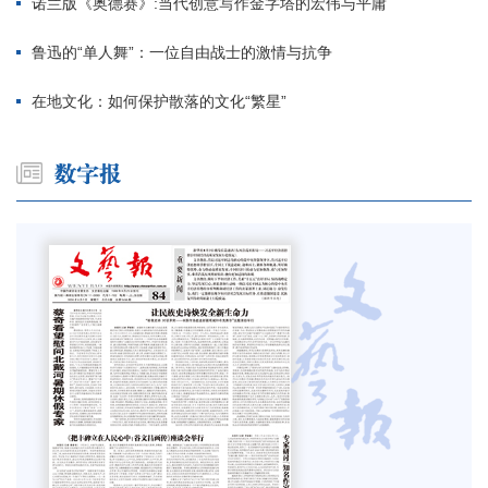
诺兰版《奥德赛》:当代创意写作金字塔的宏伟与平庸
鲁迅的“单人舞”：一位自由战士的激情与抗争
在地文化：如何保护散落的文化“繁星”