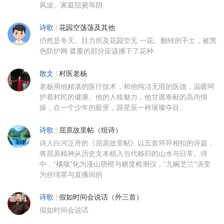
风波、家庭阻挠等阴
诗歌
|
花园空荡荡及其他
仍然是冬天。目力所及花园空无 一花。翻转的干土，被黑
色防护网 遮覆的部分应该播下了花种
散文
|
村医老杨
老杨用他精湛的医疗技术，和他纯洁无瑕的医德，温暖呵
护着村民的健康。他的人格魅力，他甘愿奉献的高尚情
操，在一个少年的眼里，跟星辰一样璀璨夺目。
诗歌
|
屈原故里帖（组诗）
诗人白河泛舟的《屈原故里帖》以五首环环相扣的诗篇，
将屈原精神从历史文本植入当代秭归的山水与日常。诗
中，“橘颂”化为漫山脐橙与糖度检测仪，“九畹芝兰”演变
为丝绵茶与直播间的
诗歌
|
假如时间会说话（外三首）
假如时间会说话