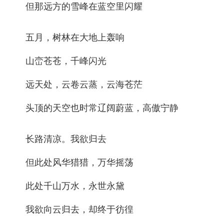
但那远方的雪峰在蓝空里闪耀
五月，树林在大地上轰响
山峦苍苍，千峰闪光
远天处，云卷云蒸，云海苍茫
头顶的天空也时常辽阔蔚蓝，高傲宁静
长路清凉。我欲归去
但此处风华猎猎，万华摇荡
此处千山万水，永世永黛
我欲向云归去，却终于彷徨