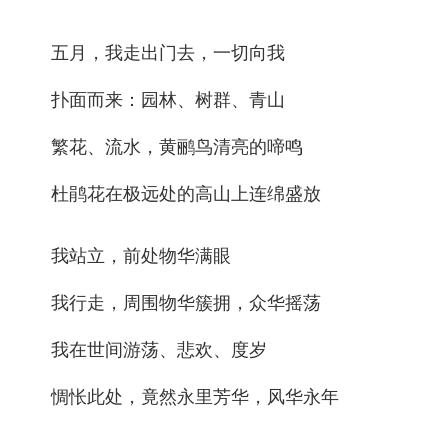
五月，我走出门去，一切向我
扑面而来：园林、树群、青山
繁花、流水，黄鹂鸟清亮的啼鸣
杜鹃花在极远处的高山上连绵盛放
我站立，前处物华满眼
我行走，周围物华簇拥，众华摇荡
我在世间游荡、悲欢、度岁
惆怅此处，竟然永里芳华，风华永年