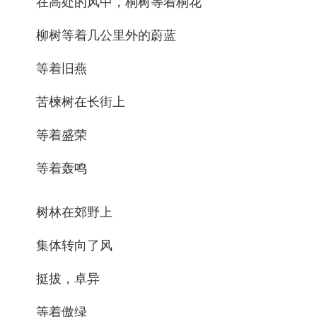
在高处的风中，桐树等着桐花
柳树等着几公里外的蔚蓝
等着旧燕
苦楝树在长街上
等着盛荣
等着轰鸣
树林在郊野上
集体转向了风
挺拔，卓异
等着傲绿