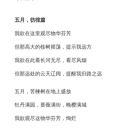
五月，彷徨篇
我欲在这里观尽物华芬芳
但那高大的桉树摇荡，提示我远方
我欲在此看长河无尽，看尽风烟
但那远处的云天辽阔，提醒我归路之远
五月，苦楝树在地上盛放
牡丹满园，蔷薇满街，晚樱满城
我欲观尽这物华芬芳，绚烂