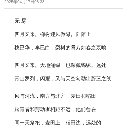
2025年04月17日08:38
无 尽
四月又来。柳树迎风傲绿。阡陌上
桃已华，李已白，梨树的雪芳如春之轰响
四月又来。大地涌绿，也深藏锦绣。远处
青山罗列，闪耀，又与天空勾勒出蔚蓝之线
风与河流，南方与北方，麦田和稻田
踏青者和劳动者相距不远，他们曾在
同一天祭祀，麦田上，稻田边，远处的