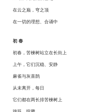
在云之巅，穹之顶
在一切的理想、合诵中
初 春
初春，苦楝树站立在长街上
上午，它们沉稳、安静
麻雀与灰喜鹊
从未离开，每日
它们都在两长排苦楝树上
跳跃，喧腾