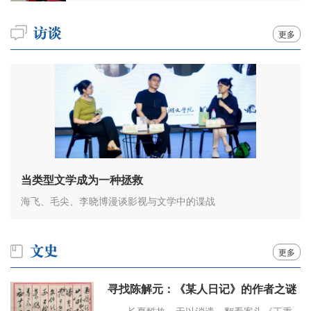
更多
当类型文学成为一种拯救
海飞、毛尖、李晓博漫谈影视与文学中的谍战
更多
寻找陈解元：《某人日记》的作者之谜