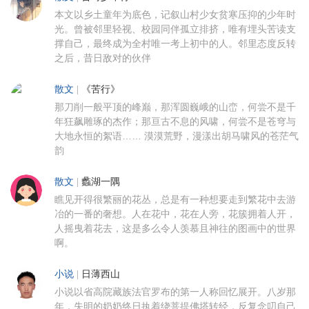
本文以乡土童年为底色，记叙山村少女贫寒压抑的少年时
光。曾被邻里轻视、校园同伴孤立排挤，唯有埋头苦读支
撑自己，最终成为全村唯一考上初中的人。邻里态度反转
之后，昔日敌对的伙伴
散文
|
《苦行》
那刀削一般平顶的峰巅，那浑圆巍峨的山峦，何尝不是千
年狂飙雕琢的杰作；那亘古不息的风啸，何尝不是苍穹与
大地永恒的絮语…… 漠漠荒野，漫漾出胡马啸风的苍茫气
韵
散文
|
蠡湖一隅
瞧见开得很繁丽的花丛，总是有一种想要走到繁花中去游
冶的一番的奢想。人在花中，花在人旁，花簇拥着人开，
人摇曳着花去，这是多么令人羡慕且神往的图画中的世界
啊。
小说
|
日薄西山
小说以省高院藏族法官罗布的第一人称回忆展开。八岁那
年，失明的奶奶终日执着绕菩提佛塔转经，反复念叨自己