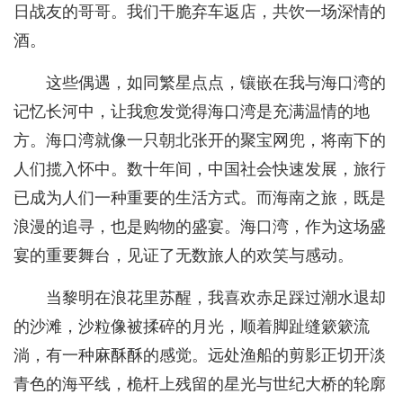
日战友的哥哥。我们干脆弃车返店，共饮一场深情的
酒。
这些偶遇，如同繁星点点，镶嵌在我与海口湾的
记忆长河中，让我愈发觉得海口湾是充满温情的地
方。海口湾就像一只朝北张开的聚宝网兜，将南下的
人们揽入怀中。数十年间，中国社会快速发展，旅行
已成为人们一种重要的生活方式。而海南之旅，既是
浪漫的追寻，也是购物的盛宴。海口湾，作为这场盛
宴的重要舞台，见证了无数旅人的欢笑与感动。
当黎明在浪花里苏醒，我喜欢赤足踩过潮水退却
的沙滩，沙粒像被揉碎的月光，顺着脚趾缝簌簌流
淌，有一种麻酥酥的感觉。远处渔船的剪影正切开淡
青色的海平线，桅杆上残留的星光与世纪大桥的轮廓