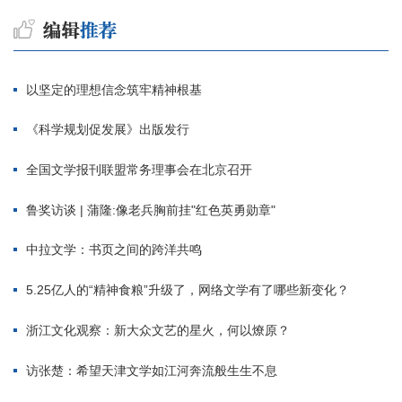
以坚定的理想信念筑牢精神根基
《科学规划促发展》出版发行
全国文学报刊联盟常务理事会在北京召开
鲁奖访谈 | 蒲隆:像老兵胸前挂"红色英勇勋章"
中拉文学：书页之间的跨洋共鸣
5.25亿人的“精神食粮”升级了，网络文学有了哪些新变化？
浙江文化观察：新大众文艺的星火，何以燎原？
访张楚：希望天津文学如江河奔流般生生不息