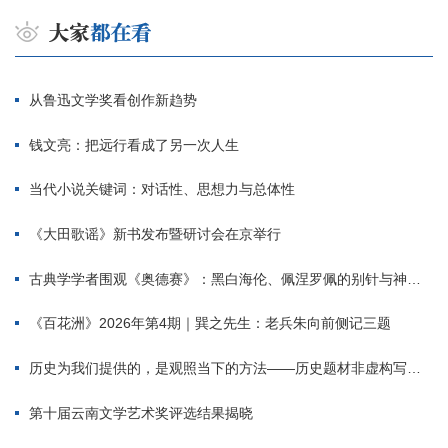
从鲁迅文学奖看创作新趋势
钱文亮：把远行看成了另一次人生
当代小说关键词：对话性、思想力与总体性
《大田歌谣》新书发布暨研讨会在京举行
古典学学者围观《奥德赛》：黑白海伦、佩涅罗佩的别针与神秘入侵者
《百花洲》2026年第4期｜巽之先生：老兵朱向前侧记三题
历史为我们提供的，是观照当下的方法——历史题材非虚构写作多人谈
第十届云南文学艺术奖评选结果揭晓