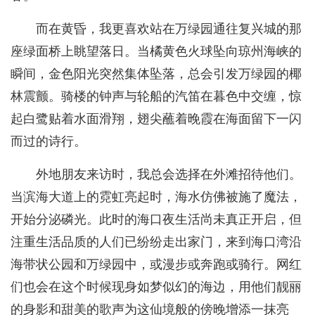
而在黄昏，我更喜欢站在万绿园通往复兴城的那
座绿面桥上眺望落日。当橘黄色火球坠向琼州海峡的
瞬间，金色阳光突然集体坠落，总会引发万绿园的椰
林震颤。骑楼的钟声与轮船的汽笛在暮色中交缠，惊
起白鹭贴着水面滑翔，翅尖蘸着晚霞在海面留下一闪
而过的诗行。
外地朋友来访时，我总会选择在外滩招待他们。
当滨海大道上的霓虹亮起时，海水仿佛被施了魔法，
开始分泌磷光。此时的海口夜生活尚未真正开启，但
注重生活品质的人们已纷纷走出家门，来到海口湾沿
海带状公园和万绿园中，或漫步或奔跑或骑行。网红
们也会在这个时候现身如梦似幻的海边，用他们靓丽
的身影和甜美的歌声为这仙境般的傍晚增添一抹亮