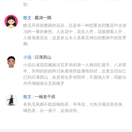
韵
散文
|
蠡湖一隅
瞧见开得很繁丽的花丛，总是有一种想要走到繁花中去游
冶的一番的奢想。人在花中，花在人旁，花簇拥着人开，
人摇曳着花去，这是多么令人羡慕且神往的图画中的世界
啊。
小说
|
日薄西山
小说以省高院藏族法官罗布的第一人称回忆展开。八岁那
年，失明的奶奶终日执着绕菩提佛塔转经，反复念叨自己
已到日薄西山，执意留住罗布陪伴，不愿他入学；同龄玩
伴丹增顿珠出言刺痛罗
散文
|
一碗老干烘
有风无风都不耽误喝热茶，爷爷说，大热天喝凉茶伤身，
喝热茶，出一身汗，反倒凉快。