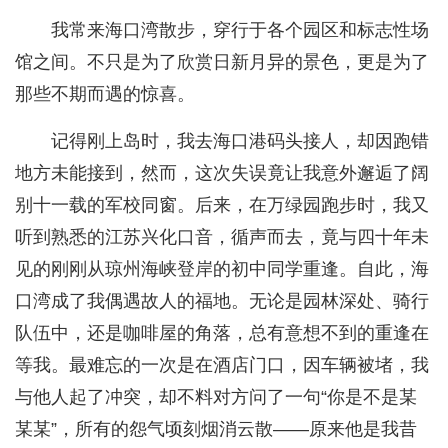
我常来海口湾散步，穿行于各个园区和标志性场
馆之间。不只是为了欣赏日新月异的景色，更是为了
那些不期而遇的惊喜。
记得刚上岛时，我去海口港码头接人，却因跑错
地方未能接到，然而，这次失误竟让我意外邂逅了阔
别十一载的军校同窗。后来，在万绿园跑步时，我又
听到熟悉的江苏兴化口音，循声而去，竟与四十年未
见的刚刚从琼州海峡登岸的初中同学重逢。自此，海
口湾成了我偶遇故人的福地。无论是园林深处、骑行
队伍中，还是咖啡屋的角落，总有意想不到的重逢在
等我。最难忘的一次是在酒店门口，因车辆被堵，我
与他人起了冲突，却不料对方问了一句“你是不是某
某某”，所有的怨气顷刻烟消云散——原来他是我昔