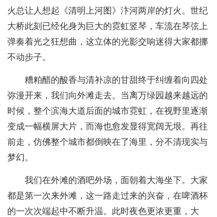
火总让人想起《清明上河图》汴河两岸的灯火。世纪
大桥此刻已经化身为巨大的霓虹竖琴，车流在琴弦上
弹奏着光之狂想曲，这立体的光影交响迷得大家都挪
不动步子。
糟粕醋的酸香与清补凉的甘甜终于纠缠着向四处
弥漫开来，我们向外滩走去。当离万绿园越来越远的
时候，整个滨海大道后面的城市霓虹，在视野里逐渐
变成一幅横屏大片，而海也愈发显得宽阔无垠。再往
前走，仿佛整个城市都倒映在了海里，分不清现实与
梦幻。
我们在外滩的酒吧外场，面朝着大海坐下。大家
都是第一次来外滩，这一路走过来的兴奋，在啤酒杯
的一次次端起中不断升温。此时夜色更浓更重，大