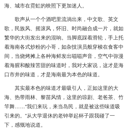
海、城市在霓虹的映照下更加迷人。
歌声从一个个酒吧里流淌出来，中文歌、英文
歌，民族风、摇滚风，怀旧、时尚融合成一片，就如
繁华的大街发出来的混响。当脚底踩着滑轮，手上托
着海南各式炒粉的小哥，如杂技演员般穿梭在食客中
间，当烧烤摊上各种海鲜发出嗞嗞声音，空气中弥漫
着海腥和酸辣苦甜的味道时，我对大家说，这才是海
口市井的味道，才是海南最为本色的味道。
其实最本色的味道才最吸引人，正如这里的大
海、热带雨林、黎苗风情，这里的琼剧、老爸茶、竹
竿舞……“我们来玩，来当岛民，就是被这些味道吸
引来的。”从大学退休的老钟举起杯子跟我碰了一
下，感慨地说道。