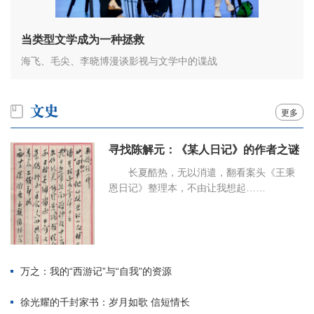
当类型文学成为一种拯救
海飞、毛尖、李晓博漫谈影视与文学中的谍战
更多
寻找陈解元：《某人日记》的作者之谜
长夏酷热，无以消遣，翻看案头《王秉
恩日记》整理本，不由让我想起……
万之：我的“西游记”与“自我”的资源
徐光耀的千封家书：岁月如歌 信短情长