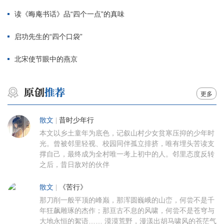
读《晦庵书话》品“四个一点”的真味
启功先生的“四个口袋”
北宋使节眼中的燕京
更多
散文
|
昔时少年行
本文以乡土童年为底色，记叙山村少女贫寒压抑的少年时
光。曾被邻里轻视、校园同伴孤立排挤，唯有埋头苦读支
撑自己，最终成为全村唯一考上初中的人。邻里态度反转
之后，昔日敌对的伙伴
散文
|
《苦行》
那刀削一般平顶的峰巅，那浑圆巍峨的山峦，何尝不是千
年狂飙雕琢的杰作；那亘古不息的风啸，何尝不是苍穹与
大地永恒的絮语…… 漠漠荒野，漫漾出胡马啸风的苍茫气