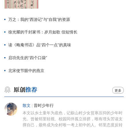
万之：我的“西游记”与“自我”的资源
徐光耀的千封家书：岁月如歌 信短情长
读《晦庵书话》品“四个一点”的真味
启功先生的“四个口袋”
北宋使节眼中的燕京
更多
散文
|
昔时少年行
本文以乡土童年为底色，记叙山村少女贫寒压抑的少年时
光。曾被邻里轻视、校园同伴孤立排挤，唯有埋头苦读支
撑自己，最终成为全村唯一考上初中的人。邻里态度反转