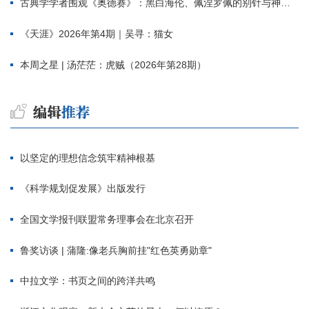
古典学学者围观《奥德赛》：黑白海伦、佩涅罗佩的别针与神秘入侵者
《天涯》2026年第4期｜吴寻：猫女
本周之星 | 汤茫茫：虎贼（2026年第28期）
以坚定的理想信念筑牢精神根基
《科学规划促发展》出版发行
全国文学报刊联盟常务理事会在北京召开
鲁奖访谈 | 蒲隆:像老兵胸前挂"红色英勇勋章"
中拉文学：书页之间的跨洋共鸣