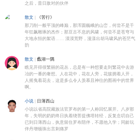
之后，昔日敌对的伙伴
散文
|
《苦行》
那刀削一般平顶的峰巅，那浑圆巍峨的山峦，何尝不是千
年狂飙雕琢的杰作；那亘古不息的风啸，何尝不是苍穹与
大地永恒的絮语…… 漠漠荒野，漫漾出胡马啸风的苍茫气
韵
散文
|
蠡湖一隅
瞧见开得很繁丽的花丛，总是有一种想要走到繁花中去游
冶的一番的奢想。人在花中，花在人旁，花簇拥着人开，
人摇曳着花去，这是多么令人羡慕且神往的图画中的世界
啊。
小说
|
日薄西山
小说以省高院藏族法官罗布的第一人称回忆展开。八岁那
年，失明的奶奶终日执着绕菩提佛塔转经，反复念叨自己
已到日薄西山，执意留住罗布陪伴，不愿他入学；同龄玩
伴丹增顿珠出言刺痛罗