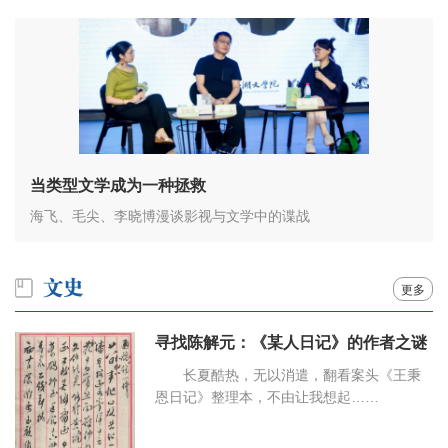
当类型文学成为一种拯救
海飞、毛尖、李晓博漫谈影视与文学中的谍战
更多
寻找陈解元：《某人日记》的作者之谜
长夏酷热，无以消遣，翻看案头《王秉
恩日记》整理本，不由让我想起……