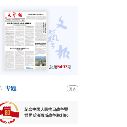
5497
总第
期
更多
纪念中国人民抗日战争暨
世界反法西斯战争胜利80
周年