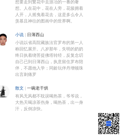
想要走到繁花中去游冶的一番的奢
想。人在花中，花在人旁，花簇拥着
人开，人摇曳着花去，这是多么令人
羡慕且神往的图画中的世界啊。
小说
|
日薄西山
小说以省高院藏族法官罗布的第一人
称回忆展开。八岁那年，失明的奶奶
终日执着绕菩提佛塔转经，反复念叨
自己已到日薄西山，执意留住罗布陪
伴，不愿他入学；同龄玩伴丹增顿珠
出言刺痛罗
散文
|
一碗老干烘
有风无风都不耽误喝热茶，爷爷说，
大热天喝凉茶伤身，喝热茶，出一身
汗，反倒凉快。