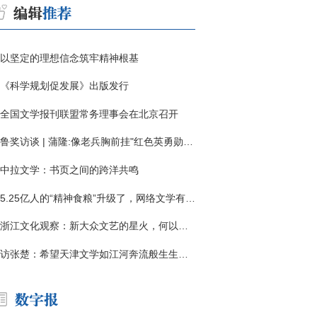
以坚定的理想信念筑牢精神根基
《科学规划促发展》出版发行
全国文学报刊联盟常务理事会在北京召开
鲁奖访谈 | 蒲隆:像老兵胸前挂"红色英勇勋章"
中拉文学：书页之间的跨洋共鸣
5.25亿人的“精神食粮”升级了，网络文学有了哪些新变化？
浙江文化观察：新大众文艺的星火，何以燎原？
访张楚：希望天津文学如江河奔流般生生不息