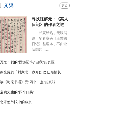
更多
寻找陈解元：《某人
日记》的作者之谜
长夏酷热，无以消
遣，翻看案头《王秉恩
日记》整理本，不由让
我想起……
万之：我的“西游记”与“自我”的资源
徐光耀的千封家书：岁月如歌 信短情长
读《晦庵书话》品“四个一点”的真味
启功先生的“四个口袋”
北宋使节眼中的燕京