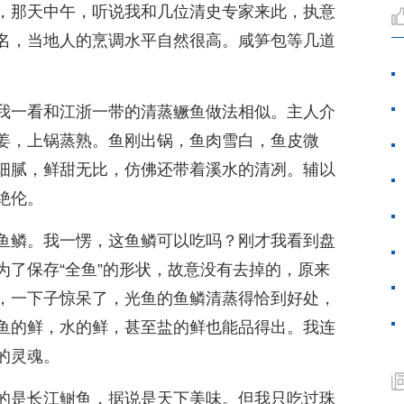
，那天中午，听说我和几位清史专家来此，执意
名，当地人的烹调水平自然很高。咸笋包等几道
我一看和江浙一带的清蒸鳜鱼做法相似。主人介
姜，上锅蒸熟。鱼刚出锅，鱼肉雪白，鱼皮微
细腻，鲜甜无比，仿佛还带着溪水的清冽。辅以
绝伦。
鱼鳞。我一愣，这鱼鳞可以吃吗？刚才我看到盘
为了保存“全鱼”的形状，故意没有去掉的，原来
，一下子惊呆了，光鱼的鱼鳞清蒸得恰到好处，
鱼的鲜，水的鲜，甚至盐的鲜也能品得出。我连
的灵魂。
的是长江鲥鱼，据说是天下美味。但我只吃过珠