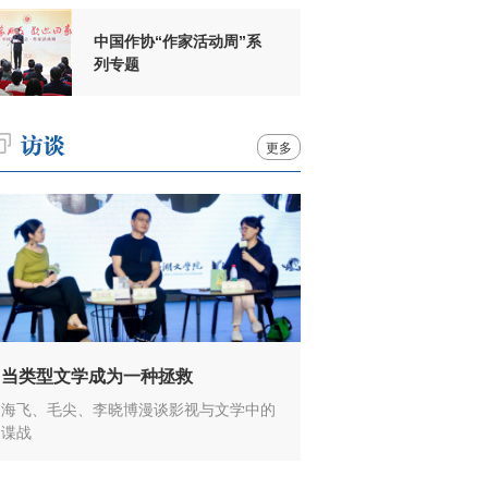
中国作协“作家活动周”系
列专题
更多
当类型文学成为一种拯救
海飞、毛尖、李晓博漫谈影视与文学中的
谍战