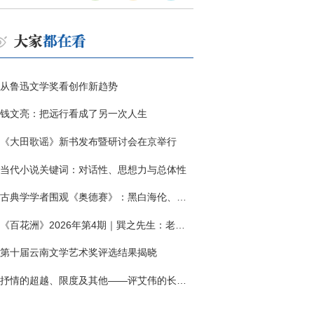
从鲁迅文学奖看创作新趋势
钱文亮：把远行看成了另一次人生
《大田歌谣》新书发布暨研讨会在京举行
当代小说关键词：对话性、思想力与总体性
古典学学者围观《奥德赛》：黑白海伦、佩涅罗佩的别针与神秘入侵者
《百花洲》2026年第4期｜巽之先生：老兵朱向前侧记三题
第十届云南文学艺术奖评选结果揭晓
抒情的超越、限度及其他——评艾伟的长篇小说《春歌》