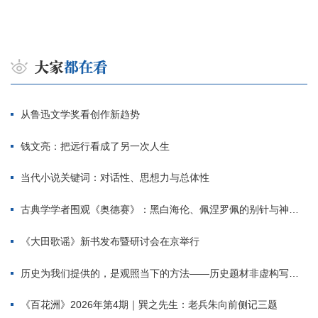
从鲁迅文学奖看创作新趋势
钱文亮：把远行看成了另一次人生
当代小说关键词：对话性、思想力与总体性
古典学学者围观《奥德赛》：黑白海伦、佩涅罗佩的别针与神秘入侵者
《大田歌谣》新书发布暨研讨会在京举行
历史为我们提供的，是观照当下的方法——历史题材非虚构写作多人谈
《百花洲》2026年第4期｜巽之先生：老兵朱向前侧记三题