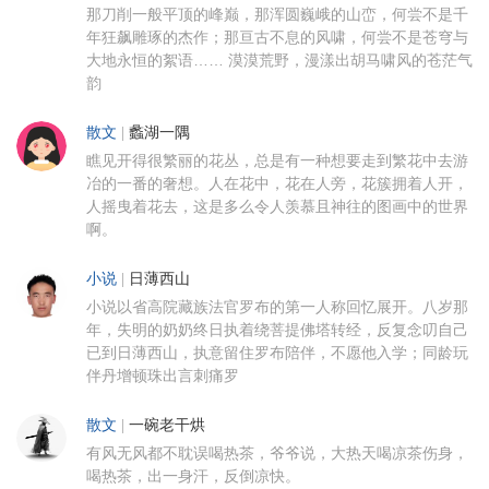
那刀削一般平顶的峰巅，那浑圆巍峨的山峦，何尝不是千
年狂飙雕琢的杰作；那亘古不息的风啸，何尝不是苍穹与
大地永恒的絮语…… 漠漠荒野，漫漾出胡马啸风的苍茫气
韵
散文
|
蠡湖一隅
瞧见开得很繁丽的花丛，总是有一种想要走到繁花中去游
冶的一番的奢想。人在花中，花在人旁，花簇拥着人开，
人摇曳着花去，这是多么令人羡慕且神往的图画中的世界
啊。
小说
|
日薄西山
小说以省高院藏族法官罗布的第一人称回忆展开。八岁那
年，失明的奶奶终日执着绕菩提佛塔转经，反复念叨自己
已到日薄西山，执意留住罗布陪伴，不愿他入学；同龄玩
伴丹增顿珠出言刺痛罗
散文
|
一碗老干烘
有风无风都不耽误喝热茶，爷爷说，大热天喝凉茶伤身，
喝热茶，出一身汗，反倒凉快。