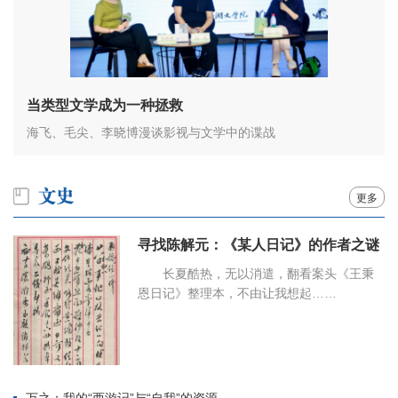
当类型文学成为一种拯救
海飞、毛尖、李晓博漫谈影视与文学中的谍战
更多
寻找陈解元：《某人日记》的作者之谜
长夏酷热，无以消遣，翻看案头《王秉
恩日记》整理本，不由让我想起……
万之：我的“西游记”与“自我”的资源