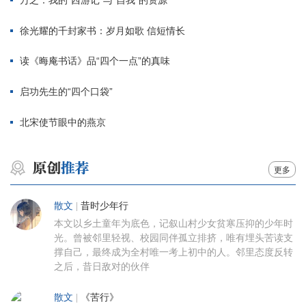
徐光耀的千封家书：岁月如歌 信短情长
读《晦庵书话》品“四个一点”的真味
启功先生的“四个口袋”
北宋使节眼中的燕京
更多
散文
|
昔时少年行
本文以乡土童年为底色，记叙山村少女贫寒压抑的少年时
光。曾被邻里轻视、校园同伴孤立排挤，唯有埋头苦读支
撑自己，最终成为全村唯一考上初中的人。邻里态度反转
之后，昔日敌对的伙伴
散文
|
《苦行》