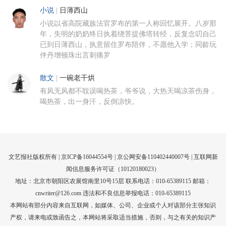
小说
|
日薄西山
小说以省高院藏族法官罗布的第一人称回忆展开。八岁那
年，失明的奶奶终日执着绕菩提佛塔转经，反复念叨自己
已到日薄西山，执意留住罗布陪伴，不愿他入学；同龄玩
伴丹增顿珠出言刺痛罗
散文
|
一碗老干烘
有风无风都不耽误喝热茶，爷爷说，大热天喝凉茶伤身，
喝热茶，出一身汗，反倒凉快。
文艺报社版权所有 |
京ICP备16044554号
| 京公网安备110402440007号 |
互联网新
闻信息服务许可证（10120180023）
地址：北京市朝阳区农展馆南里10号15层 联系电话：010-65389115 邮箱：
cnwriter@126.com 违法和不良信息举报电话：010-65389115
本网站有部分内容来自互联网，如媒体、公司、企业或个人对该部分主张知识
产权，请来电或致函告之，本网站将采取适当措施，否则，与之有关的知识产