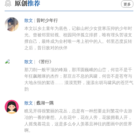
更多
散文
|
昔时少年行
本文以乡土童年为底色，记叙山村少女贫寒压抑的少年时
光。曾被邻里轻视、校园同伴孤立排挤，唯有埋头苦读支
撑自己，最终成为全村唯一考上初中的人。邻里态度反转
之后，昔日敌对的伙伴
散文
|
《苦行》
那刀削一般平顶的峰巅，那浑圆巍峨的山峦，何尝不是千
年狂飙雕琢的杰作；那亘古不息的风啸，何尝不是苍穹与
大地永恒的絮语…… 漠漠荒野，漫漾出胡马啸风的苍茫气
韵
散文
|
蠡湖一隅
瞧见开得很繁丽的花丛，总是有一种想要走到繁花中去游
冶的一番的奢想。人在花中，花在人旁，花簇拥着人开，
人摇曳着花去，这是多么令人羡慕且神往的图画中的世界
啊。