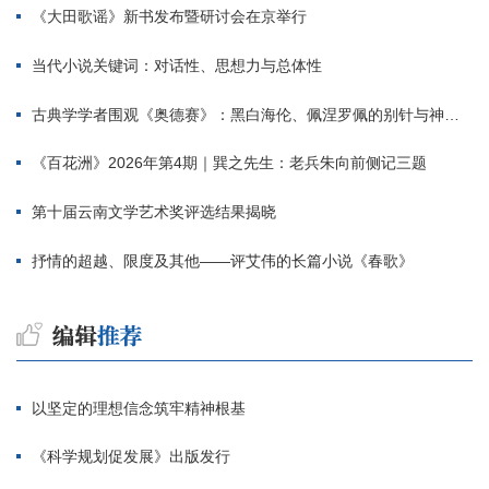
《大田歌谣》新书发布暨研讨会在京举行
当代小说关键词：对话性、思想力与总体性
古典学学者围观《奥德赛》：黑白海伦、佩涅罗佩的别针与神秘入侵者
《百花洲》2026年第4期｜巽之先生：老兵朱向前侧记三题
第十届云南文学艺术奖评选结果揭晓
抒情的超越、限度及其他——评艾伟的长篇小说《春歌》
以坚定的理想信念筑牢精神根基
《科学规划促发展》出版发行