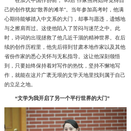
在加入中国作协前，“95后”作家熊轲始终觉得自
己的创作犹如“散养的滩羊”。当年参加高考时，他满
心期待能够踏入中文系的大门，却事与愿违，遗憾地
与之擦肩而过。这使他陷入了苦闷与迷茫之中。此
时，诗词的出现拯救了他几近干涸的精神世界。在后
续的创作历程里，他先后得到甘肃本地作家以及其他
省份作家的悉心关怀与无私指导。这让他深刻领悟
到，只要始终保持着对写作的热忱，坚持不懈地写
作，就能在这片广袤无垠的文学天地里找到属于自己
的立足之地。
“文学为我开启了另一个平行世界的大门”