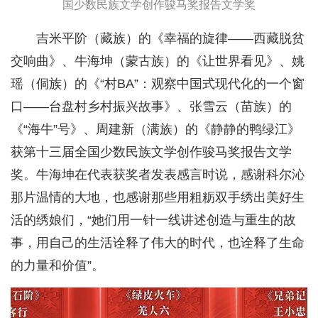
国少数民族文学创作骏马奖报告文学奖
吉米平阶（藏族）的《幸福的旋律——西藏脱贫
交响曲》、牛海坤（蒙古族）的《让世界看见》、姚
瑶（侗族）的《“村BA”：观察中国式现代化的一个窗
口——台盘村乡村振兴故事》、张雪云（苗族）的
《“海牛”号》、周建新（满族）的《静静的鸭绿江》
获第十三届全国少数民族文学创作骏马奖报告文学
奖。牛海坤在代表获奖者发表感言时说，感谢科尔沁
那片温情的大地，也感谢那些用粗粝双手绣出美好生
活的绣娘们，“她们用一针一线讲述创造与重生的故
事，用自己的生活诠释了伟大的时代，也诠释了生命
的力量和价值”。