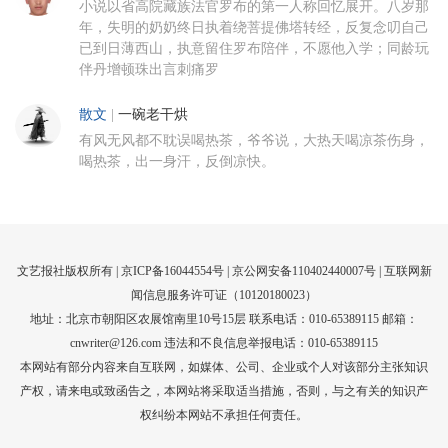
小说以省高院藏族法官罗布的第一人称回忆展开。八岁那
年，失明的奶奶终日执着绕菩提佛塔转经，反复念叨自己
已到日薄西山，执意留住罗布陪伴，不愿他入学；同龄玩
伴丹增顿珠出言刺痛罗
散文
|
一碗老干烘
有风无风都不耽误喝热茶，爷爷说，大热天喝凉茶伤身，
喝热茶，出一身汗，反倒凉快。
文艺报社版权所有 |
京ICP备16044554号
| 京公网安备110402440007号 |
互联网新
闻信息服务许可证（10120180023）
地址：北京市朝阳区农展馆南里10号15层 联系电话：010-65389115 邮箱：
cnwriter@126.com 违法和不良信息举报电话：010-65389115
本网站有部分内容来自互联网，如媒体、公司、企业或个人对该部分主张知识
产权，请来电或致函告之，本网站将采取适当措施，否则，与之有关的知识产
权纠纷本网站不承担任何责任。