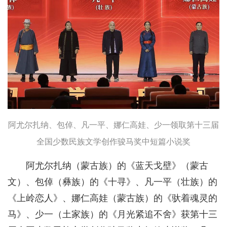
阿尤尔扎纳、包倬、凡一平、娜仁高娃、少一领取第十三届
全国少数民族文学创作骏马奖中短篇小说奖
阿尤尔扎纳（蒙古族）的《蓝天戈壁》（蒙古
文）、包倬（彝族）的《十寻》、凡一平（壮族）的
《上岭恋人》、娜仁高娃（蒙古族）的《驮着魂灵的
马》、少一（土家族）的《月光紧追不舍》获第十三