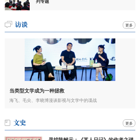
列专题
更多
当类型文学成为一种拯救
海飞、毛尖、李晓博漫谈影视与文学中的谍战
更多
寻找陈解元：《某人日记》的作者之谜