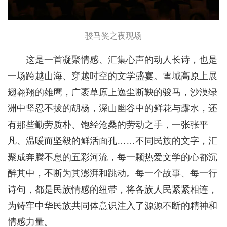
骏马奖之夜现场
这是一首凝聚情感、汇集心声的动人长诗，也是
一场跨越山海、穿越时空的文学盛宴。雪域高原上展
翅翱翔的雄鹰，广袤草原上逸尘断鞅的骏马，沙漠绿
洲中坚忍不拔的胡杨，深山幽谷中的鲜花与露水，还
有那些勤劳质朴、饱经沧桑的劳动之手，一张张平
凡、温暖而坚毅的鲜活面孔……不同民族的文字，汇
聚成奔腾不息的五彩河流，每一颗热爱文学的心都沉
醉其中，不断为其澎湃和跳动。每一个故事、每一行
诗句，都是民族情感的纽带，将各族人民紧紧相连，
为铸牢中华民族共同体意识注入了源源不断的精神和
情感力量。