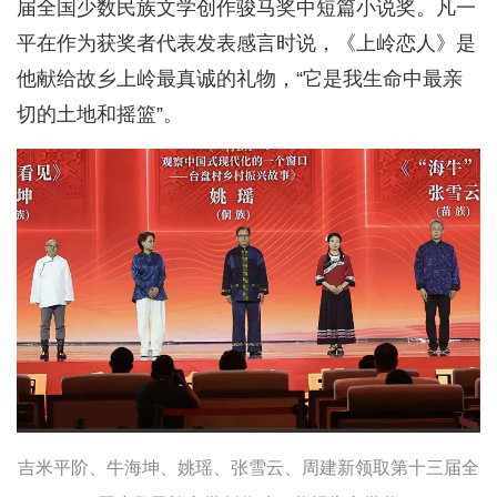
届全国少数民族文学创作骏马奖中短篇小说奖。凡一
平在作为获奖者代表发表感言时说，《上岭恋人》是
他献给故乡上岭最真诚的礼物，“它是我生命中最亲
切的土地和摇篮”。
吉米平阶、牛海坤、姚瑶、张雪云、周建新领取第十三届全