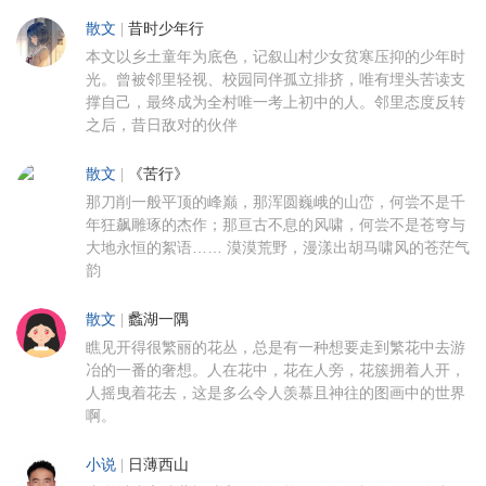
散文
|
昔时少年行
本文以乡土童年为底色，记叙山村少女贫寒压抑的少年时
光。曾被邻里轻视、校园同伴孤立排挤，唯有埋头苦读支
撑自己，最终成为全村唯一考上初中的人。邻里态度反转
之后，昔日敌对的伙伴
散文
|
《苦行》
那刀削一般平顶的峰巅，那浑圆巍峨的山峦，何尝不是千
年狂飙雕琢的杰作；那亘古不息的风啸，何尝不是苍穹与
大地永恒的絮语…… 漠漠荒野，漫漾出胡马啸风的苍茫气
韵
散文
|
蠡湖一隅
瞧见开得很繁丽的花丛，总是有一种想要走到繁花中去游
冶的一番的奢想。人在花中，花在人旁，花簇拥着人开，
人摇曳着花去，这是多么令人羡慕且神往的图画中的世界
啊。
小说
|
日薄西山