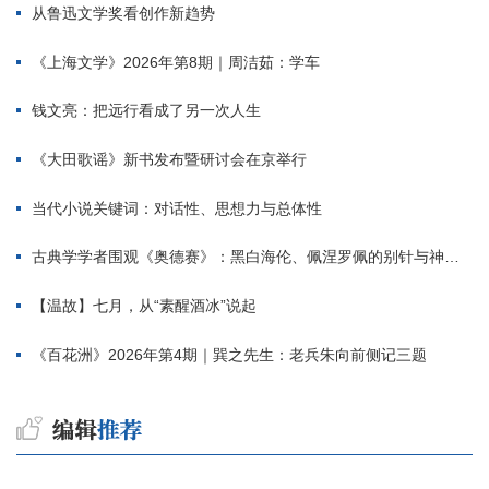
从鲁迅文学奖看创作新趋势
《上海文学》2026年第8期｜周洁茹：学车
钱文亮：把远行看成了另一次人生
《大田歌谣》新书发布暨研讨会在京举行
当代小说关键词：对话性、思想力与总体性
古典学学者围观《奥德赛》：黑白海伦、佩涅罗佩的别针与神秘入侵者
【温故】七月，从“素醒酒冰”说起
《百花洲》2026年第4期｜巽之先生：老兵朱向前侧记三题