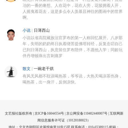
冶的一番的奢想。人在花中，花在人旁，花簇拥着人开，
人摇曳着花去，这是多么令人羡慕且神往的图画中的世界
啊。
小说
|
日薄西山
小说以省高院藏族法官罗布的第一人称回忆展开。八岁那
年，失明的奶奶终日执着绕菩提佛塔转经，反复念叨自己
已到日薄西山，执意留住罗布陪伴，不愿他入学；同龄玩
伴丹增顿珠出言刺痛罗
散文
|
一碗老干烘
有风无风都不耽误喝热茶，爷爷说，大热天喝凉茶伤身，
喝热茶，出一身汗，反倒凉快。
文艺报社版权所有 |
京ICP备16044554号
| 京公网安备110402440007号 |
互联网新
闻信息服务许可证（10120180023）
地址：北京市朝阳区农展馆南里10号15层 联系电话：010-65389115 邮箱：