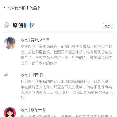
北宋使节眼中的燕京
更多
散文
|
昔时少年行
本文以乡土童年为底色，记叙山村少女贫寒压抑的少年时
光。曾被邻里轻视、校园同伴孤立排挤，唯有埋头苦读支
撑自己，最终成为全村唯一考上初中的人。邻里态度反转
之后，昔日敌对的伙伴
散文
|
《苦行》
那刀削一般平顶的峰巅，那浑圆巍峨的山峦，何尝不是千
年狂飙雕琢的杰作；那亘古不息的风啸，何尝不是苍穹与
大地永恒的絮语…… 漠漠荒野，漫漾出胡马啸风的苍茫气
韵
散文
|
蠡湖一隅
瞧见开得很繁丽的花丛，总是有一种想要走到繁花中去游