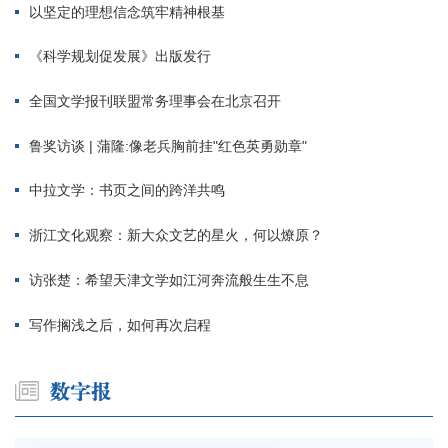
以坚定的理想信念筑牢精神根基
《科学规划促发展》出版发行
全国文学报刊联盟常务理事会在北京召开
鲁奖访谈 | 蒲隆:像老兵胸前挂"红色英勇勋章"
中拉文学：书页之间的跨洋共鸣
浙江文化观察：新大众文艺的星火，何以燎原？
访张楚：希望天津文学如江河奔流般生生不息
写作搁浅之后，如何再次启程