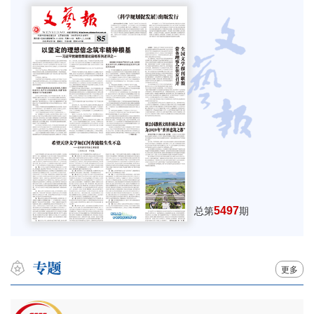
5497
总第
期
更多