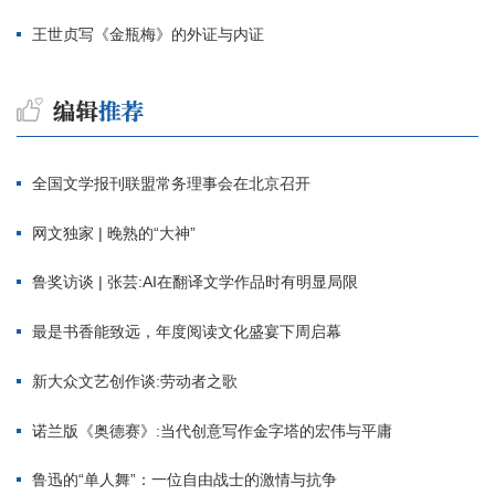
王世贞写《金瓶梅》的外证与内证
全国文学报刊联盟常务理事会在北京召开
网文独家 | 晚熟的“大神”
鲁奖访谈 | 张芸:AI在翻译文学作品时有明显局限
最是书香能致远，年度阅读文化盛宴下周启幕
新大众文艺创作谈:劳动者之歌
诺兰版《奥德赛》:当代创意写作金字塔的宏伟与平庸
鲁迅的“单人舞”：一位自由战士的激情与抗争