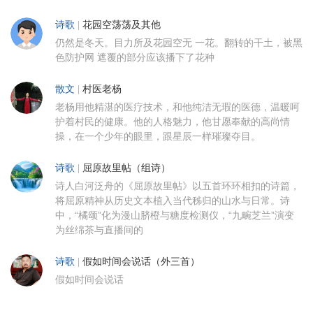
诗歌
|
花园空荡荡及其他
仍然是冬天。目力所及花园空无 一花。翻转的干土，被黑
色防护网 遮覆的部分应该播下了花种
散文
|
村医老杨
老杨用他精湛的医疗技术，和他纯洁无瑕的医德，温暖呵
护着村民的健康。他的人格魅力，他甘愿奉献的高尚情
操，在一个少年的眼里，跟星辰一样璀璨夺目。
诗歌
|
屈原故里帖（组诗）
诗人白河泛舟的《屈原故里帖》以五首环环相扣的诗篇，
将屈原精神从历史文本植入当代秭归的山水与日常。诗
中，“橘颂”化为漫山脐橙与糖度检测仪，“九畹芝兰”演变
为丝绵茶与直播间的
诗歌
|
假如时间会说话（外三首）
假如时间会说话