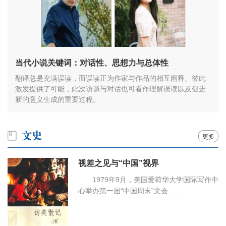
当代小说关键词：对话性、思想力与总体性
翻译总是充满误读，而误读正为作家与作品的相互阐释、彼此
激发提供了可能，此次访谈与对话也可看作理解误读以及促进
新的意义生成的重要过程。
更多
视差之见与“中国”视界
1979年9月，美国爱荷华大学国际写作中
心举办第一届“中国周末”文会……