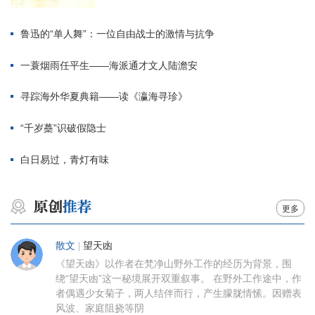
鲁迅的“单人舞”：一位自由战士的激情与抗争
一蓑烟雨任平生——海派通才文人陆澹安
寻踪海外华夏典籍——读《瀛海寻珍》
“千岁蘽”识破假隐士
白日易过，青灯有味
更多
散文
|
望天凼
《望天凼》以作者在梵净山野外工作的经历为背景，围
绕“望天凼”这一秘境展开双重叙事。 在野外工作途中，作
者偶遇少女菊子，两人结伴而行，产生朦胧情愫。因赠表
风波、家庭阻挠等阴