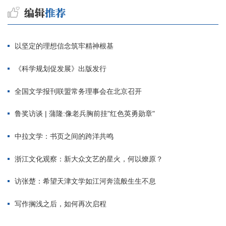
以坚定的理想信念筑牢精神根基
《科学规划促发展》出版发行
全国文学报刊联盟常务理事会在北京召开
鲁奖访谈 | 蒲隆:像老兵胸前挂"红色英勇勋章"
中拉文学：书页之间的跨洋共鸣
浙江文化观察：新大众文艺的星火，何以燎原？
访张楚：希望天津文学如江河奔流般生生不息
写作搁浅之后，如何再次启程