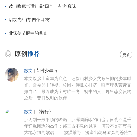
读《晦庵书话》品“四个一点”的真味
启功先生的“四个口袋”
北宋使节眼中的燕京
更多
散文
|
昔时少年行
本文以乡土童年为底色，记叙山村少女贫寒压抑的少年时
光。曾被邻里轻视、校园同伴孤立排挤，唯有埋头苦读支
撑自己，最终成为全村唯一考上初中的人。邻里态度反转
之后，昔日敌对的伙伴
散文
|
《苦行》
那刀削一般平顶的峰巅，那浑圆巍峨的山峦，何尝不是千
年狂飙雕琢的杰作；那亘古不息的风啸，何尝不是苍穹与
大地永恒的絮语…… 漠漠荒野，漫漾出胡马啸风的苍茫气