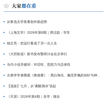
从鲁迅文学奖看创作新趋势
《上海文学》2026年第8期｜周洁茹：学车
钱文亮：把远行看成了另一次人生
《大田歌谣》新书发布暨研讨会在京举行
当代小说关键词：对话性、思想力与总体性
古典学学者围观《奥德赛》：黑白海伦、佩涅罗佩的别针与神秘入侵者
【温故】七月，从“素醒酒冰”说起
《天涯》2026年第4期｜吴寻：猫女