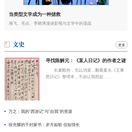
当类型文学成为一种拯救
海飞、毛尖、李晓博漫谈影视与文学中的谍战
更多
寻找陈解元：《某人日记》的作者之谜
长夏酷热，无以消遣，翻看案头《王秉
恩日记》整理本，不由让我想起……
万之：我的“西游记”与“自我”的资源
徐光耀的千封家书：岁月如歌 信短情长