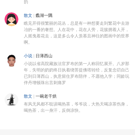
韵
散文
|
蠡湖一隅
瞧见开得很繁丽的花丛，总是有一种想要走到繁花中去游
冶的一番的奢想。人在花中，花在人旁，花簇拥着人开，
人摇曳着花去，这是多么令人羡慕且神往的图画中的世界
啊。
小说
|
日薄西山
小说以省高院藏族法官罗布的第一人称回忆展开。八岁那
年，失明的奶奶终日执着绕菩提佛塔转经，反复念叨自己
已到日薄西山，执意留住罗布陪伴，不愿他入学；同龄玩
伴丹增顿珠出言刺痛罗
散文
|
一碗老干烘
有风无风都不耽误喝热茶，爷爷说，大热天喝凉茶伤身，
喝热茶，出一身汗，反倒凉快。