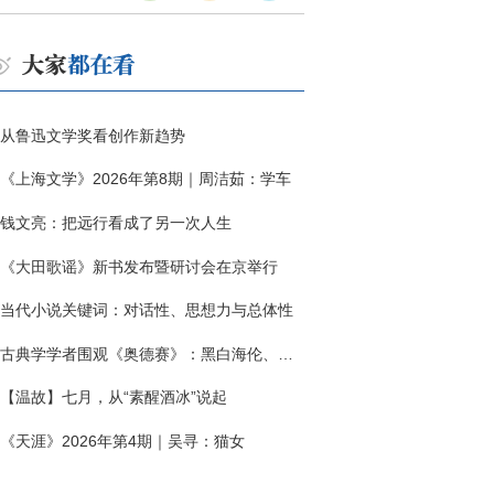
从鲁迅文学奖看创作新趋势
《上海文学》2026年第8期｜周洁茹：学车
钱文亮：把远行看成了另一次人生
《大田歌谣》新书发布暨研讨会在京举行
当代小说关键词：对话性、思想力与总体性
古典学学者围观《奥德赛》：黑白海伦、佩涅罗佩的别针与神秘入侵者
【温故】七月，从“素醒酒冰”说起
《天涯》2026年第4期｜吴寻：猫女