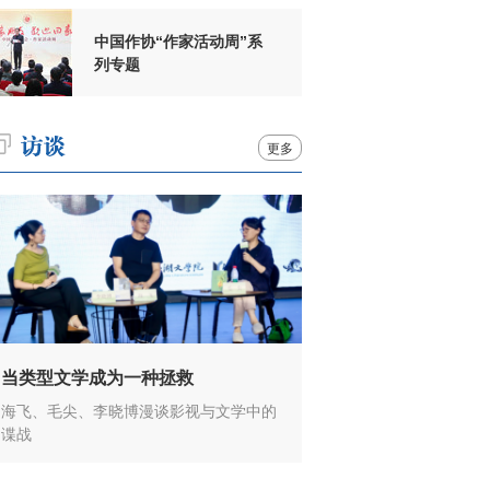
中国作协“作家活动周”系
列专题
更多
当类型文学成为一种拯救
海飞、毛尖、李晓博漫谈影视与文学中的
谍战