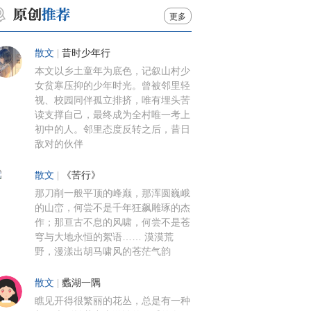
更多
散文
|
昔时少年行
本文以乡土童年为底色，记叙山村少
女贫寒压抑的少年时光。曾被邻里轻
视、校园同伴孤立排挤，唯有埋头苦
读支撑自己，最终成为全村唯一考上
初中的人。邻里态度反转之后，昔日
敌对的伙伴
散文
|
《苦行》
那刀削一般平顶的峰巅，那浑圆巍峨
的山峦，何尝不是千年狂飙雕琢的杰
作；那亘古不息的风啸，何尝不是苍
穹与大地永恒的絮语…… 漠漠荒
野，漫漾出胡马啸风的苍茫气韵
散文
|
蠡湖一隅
瞧见开得很繁丽的花丛，总是有一种