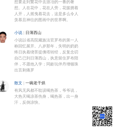
想要走到繁花中去游冶的一番的奢
想。人在花中，花在人旁，花簇拥着
人开，人摇曳着花去，这是多么令人
羡慕且神往的图画中的世界啊。
小说
|
日薄西山
小说以省高院藏族法官罗布的第一人
称回忆展开。八岁那年，失明的奶奶
终日执着绕菩提佛塔转经，反复念叨
自己已到日薄西山，执意留住罗布陪
伴，不愿他入学；同龄玩伴丹增顿珠
出言刺痛罗
散文
|
一碗老干烘
有风无风都不耽误喝热茶，爷爷说，
大热天喝凉茶伤身，喝热茶，出一身
汗，反倒凉快。