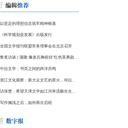
以坚定的理想信念筑牢精神根基
《科学规划促发展》出版发行
全国文学报刊联盟常务理事会在北京召开
鲁奖访谈 | 蒲隆:像老兵胸前挂"红色英勇勋章"
中拉文学：书页之间的跨洋共鸣
浙江文化观察：新大众文艺的星火，何以燎原？
访张楚：希望天津文学如江河奔流般生生不息
写作搁浅之后，如何再次启程