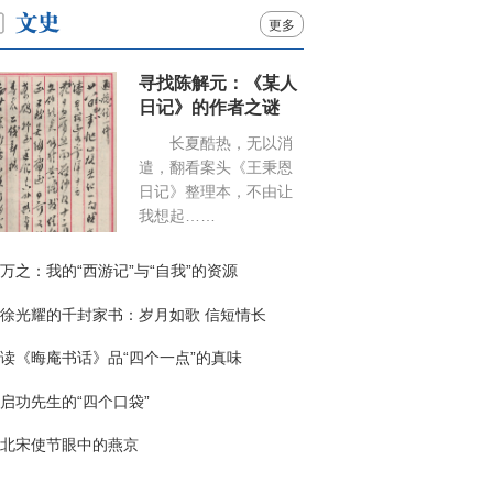
更多
寻找陈解元：《某人
日记》的作者之谜
长夏酷热，无以消
遣，翻看案头《王秉恩
日记》整理本，不由让
我想起……
万之：我的“西游记”与“自我”的资源
徐光耀的千封家书：岁月如歌 信短情长
读《晦庵书话》品“四个一点”的真味
启功先生的“四个口袋”
北宋使节眼中的燕京