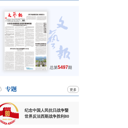
5497
总第
期
更多
纪念中国人民抗日战争暨
世界反法西斯战争胜利80
周年