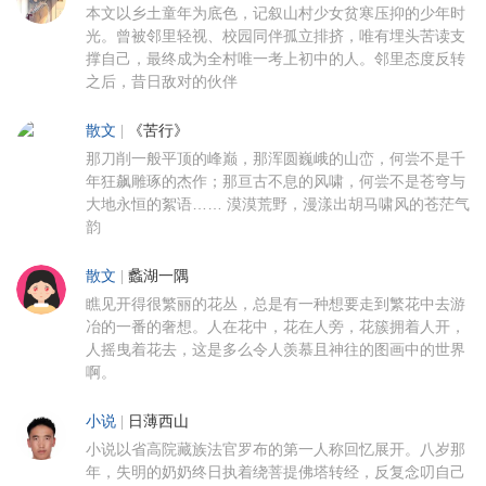
本文以乡土童年为底色，记叙山村少女贫寒压抑的少年时
光。曾被邻里轻视、校园同伴孤立排挤，唯有埋头苦读支
撑自己，最终成为全村唯一考上初中的人。邻里态度反转
之后，昔日敌对的伙伴
散文
|
《苦行》
那刀削一般平顶的峰巅，那浑圆巍峨的山峦，何尝不是千
年狂飙雕琢的杰作；那亘古不息的风啸，何尝不是苍穹与
大地永恒的絮语…… 漠漠荒野，漫漾出胡马啸风的苍茫气
韵
散文
|
蠡湖一隅
瞧见开得很繁丽的花丛，总是有一种想要走到繁花中去游
冶的一番的奢想。人在花中，花在人旁，花簇拥着人开，
人摇曳着花去，这是多么令人羡慕且神往的图画中的世界
啊。
小说
|
日薄西山
小说以省高院藏族法官罗布的第一人称回忆展开。八岁那
年，失明的奶奶终日执着绕菩提佛塔转经，反复念叨自己