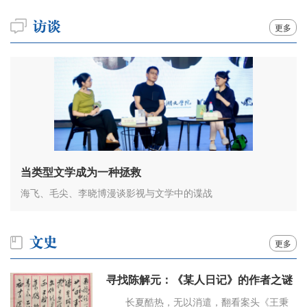
更多
当类型文学成为一种拯救
海飞、毛尖、李晓博漫谈影视与文学中的谍战
更多
寻找陈解元：《某人日记》的作者之谜
长夏酷热，无以消遣，翻看案头《王秉