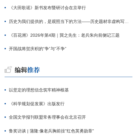
《大田歌谣》新书发布暨研讨会在京举行
历史为我们提供的，是观照当下的方法——历史题材非虚构写作多人谈
《百花洲》2026年第4期｜巽之先生：老兵朱向前侧记三题
开国战将贺庆积的“争”与“不争”
以坚定的理想信念筑牢精神根基
《科学规划促发展》出版发行
全国文学报刊联盟常务理事会在北京召开
鲁奖访谈 | 蒲隆:像老兵胸前挂"红色英勇勋章"