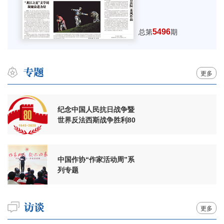
5496
总第
期
更多
纪念中国人民抗日战争暨
世界反法西斯战争胜利80
周年
中国作协“作家活动周”系
列专题
更多