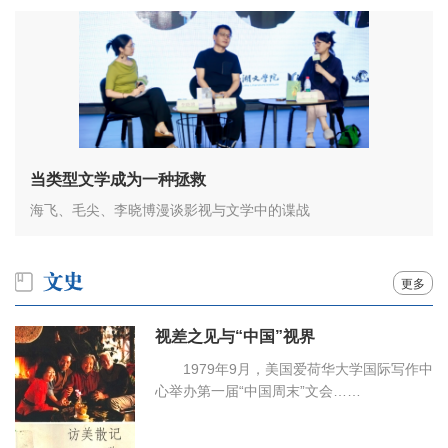
当类型文学成为一种拯救
海飞、毛尖、李晓博漫谈影视与文学中的谍战
更多
视差之见与“中国”视界
1979年9月，美国爱荷华大学国际写作中
心举办第一届“中国周末”文会……