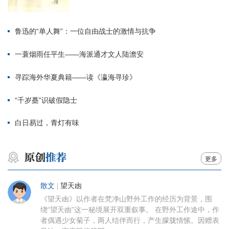
鲁迅的“单人舞”：一位自由战士的激情与抗争
一蓑烟雨任平生——海派通才文人陆澹安
寻踪海外华夏典籍——读《瀛海寻珍》
“千岁蘽”识破假隐士
白日易过，青灯有味
更多
散文
|
望天凼
《望天凼》以作者在梵净山野外工作的经历为背景，围
绕“望天凼”这一秘境展开双重叙事。 在野外工作途中，作
者偶遇少女菊子，两人结伴而行，产生朦胧情愫。因赠表