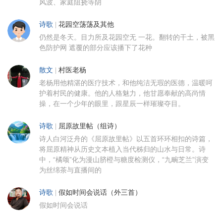
风波、家庭阻挠等阴
诗歌
|
花园空荡荡及其他
仍然是冬天。目力所及花园空无 一花。翻转的干土，被黑
色防护网 遮覆的部分应该播下了花种
散文
|
村医老杨
老杨用他精湛的医疗技术，和他纯洁无瑕的医德，温暖呵
护着村民的健康。他的人格魅力，他甘愿奉献的高尚情
操，在一个少年的眼里，跟星辰一样璀璨夺目。
诗歌
|
屈原故里帖（组诗）
诗人白河泛舟的《屈原故里帖》以五首环环相扣的诗篇，
将屈原精神从历史文本植入当代秭归的山水与日常。诗
中，“橘颂”化为漫山脐橙与糖度检测仪，“九畹芝兰”演变
为丝绵茶与直播间的
诗歌
|
假如时间会说话（外三首）
假如时间会说话