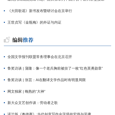
《大田歌谣》新书发布暨研讨会在京举行
王世贞写《金瓶梅》的外证与内证
全国文学报刊联盟常务理事会在北京召开
鲁奖访谈 | 蒲隆：像一个老兵胸前被挂了一枚“红色英勇勋章”
鲁奖访谈 | 张芸：AI在翻译文学作品时有明显局限
网文独家 | 晚熟的“大神”
新大众文艺创作谈：劳动者之歌
诺兰版《奥德赛》:当代创意写作金字塔的宏伟与平庸