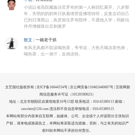
小说以省高院藏族法官罗布的第一人称回忆展开。八岁那
年，失明的奶奶终日执着绕菩提佛塔转经，反复念叨自己
已到日薄西山，执意留住罗布陪伴，不愿他入学；同龄玩
伴丹增顿珠出言刺痛罗
散文
|
一碗老干烘
有风无风都不耽误喝热茶，爷爷说，大热天喝凉茶伤身，
喝热茶，出一身汗，反倒凉快。
文艺报社版权所有 |
京ICP备16044554号
| 京公网安备110402440007号 |
互联网新
闻信息服务许可证（10120180023）
地址：北京市朝阳区农展馆南里10号15层 联系电话：010-65389115 邮箱：
cnwriter@126.com 违法和不良信息举报电话：010-65389115
本网站有部分内容来自互联网，如媒体、公司、企业或个人对该部分主张知识
产权，请来电或致函告之，本网站将采取适当措施，否则，与之有关的知识产
权纠纷本网站不承担任何责任。