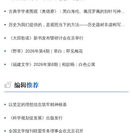
古典学学者围观《奥德赛》：黑白海伦、佩涅罗佩的别针与神秘入侵者
历史为我们提供的，是观照当下的方法——历史题材非虚构写作多人谈
《大田歌谣》新书发布暨研讨会在京举行
《野草》2026年第4期｜草白：即见梅花
《福建文学》2026年第8期｜程皎旸：白色公寓
以坚定的理想信念筑牢精神根基
《科学规划促发展》出版发行
全国文学报刊联盟常务理事会在北京召开