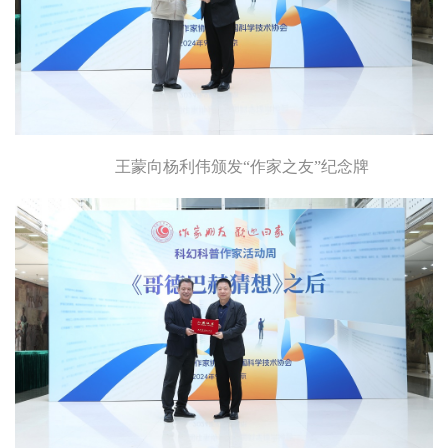
王蒙向杨利伟颁发“作家之友”纪念牌