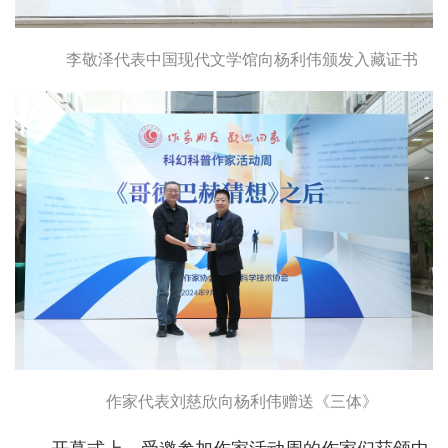
李敬泽代表中国现代文学馆向杨利伟颁发入藏证书
作家代表刘慈欣向杨利伟赠送《三体》