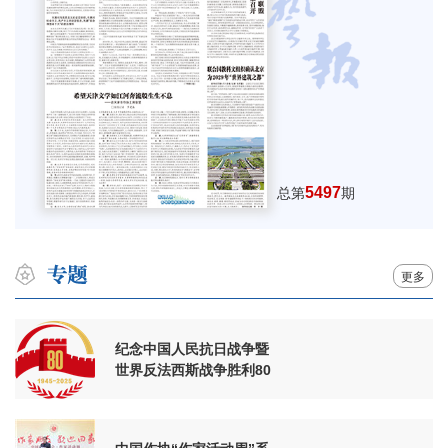
5497
总第
期
更多
纪念中国人民抗日战争暨
世界反法西斯战争胜利80
周年