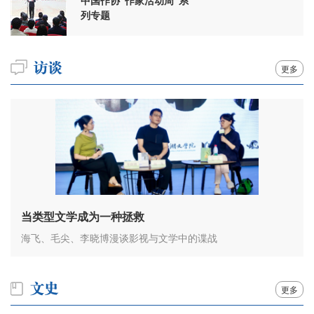
中国作协“作家活动周”系
列专题
更多
当类型文学成为一种拯救
海飞、毛尖、李晓博漫谈影视与文学中的谍战
更多