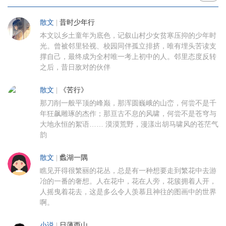
散文
|
昔时少年行
本文以乡土童年为底色，记叙山村少女贫寒压抑的少年时
光。曾被邻里轻视、校园同伴孤立排挤，唯有埋头苦读支
撑自己，最终成为全村唯一考上初中的人。邻里态度反转
之后，昔日敌对的伙伴
散文
|
《苦行》
那刀削一般平顶的峰巅，那浑圆巍峨的山峦，何尝不是千
年狂飙雕琢的杰作；那亘古不息的风啸，何尝不是苍穹与
大地永恒的絮语…… 漠漠荒野，漫漾出胡马啸风的苍茫气
韵
散文
|
蠡湖一隅
瞧见开得很繁丽的花丛，总是有一种想要走到繁花中去游
冶的一番的奢想。人在花中，花在人旁，花簇拥着人开，
人摇曳着花去，这是多么令人羡慕且神往的图画中的世界
啊。
小说
|
日薄西山