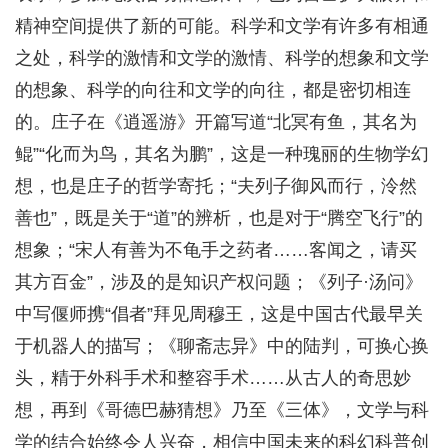
精神空间提供了新的可能。科学和文学有许多有相通
之处，科学的激情和文学的激情、科学的想象和文学
的想象、科学的向往和文学的向往，都是密切相连
的。庄子在《逍遥游》开篇写道“北冥有鱼，其名为
鲲”“化而为鸟，其名为鹏”，这是一种瑰丽的生物学幻
想，也是庄子的哲学寄托；“夫列子御风而行，泠然
善也”，既是关于“道”的辨析，也是对于“腾空飞行”的
想象；“宋人有善为不龟手之药者……客闻之，请买
其方百金”，涉及的是知识产权问题；《列子·汤问》
中写偃师携“倡者”拜见周穆王，这是中国古代最早关
于机器人的描写；《聊斋志异》中的陆判，可换心换
头，精于外科手术和整容手术……从古人的奇思妙
想，再到《哥德巴赫猜想》乃至《三体》，文学与科
学的结合始终令人兴奋，相信中国未来的科幻科普创