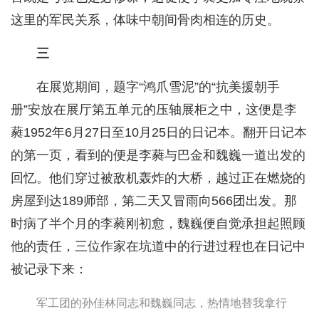
这里的军民关系，体味中朝间骨肉相连的历史。
三
在展览期间，题字“鸿爪雪泥”的“抗美援朝手
册”安放在展厅第五单元的压轴展柜之中，这便是李
蕤1952年6月27日至10月25日的日记本。翻开日记本
的第一页，看到的便是李蕤与巴金和魏巍一道出发的
回忆。他们穿过被敌机轰炸的大桥，越过正在燃烧的
房屋到达189师部，第二天又冒雨向566团出发。那
时病了半个月的李蕤刚初愈，魏巍便自觉承担起照顾
他的责任，三位作家在坑道中的行进过程也在日记中
被记录下来：
军工团的孙佳林同志和魏巍同志，热情地替我拿行