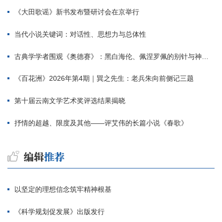
《大田歌谣》新书发布暨研讨会在京举行
当代小说关键词：对话性、思想力与总体性
古典学学者围观《奥德赛》：黑白海伦、佩涅罗佩的别针与神秘入侵者
《百花洲》2026年第4期｜巽之先生：老兵朱向前侧记三题
第十届云南文学艺术奖评选结果揭晓
抒情的超越、限度及其他——评艾伟的长篇小说《春歌》
以坚定的理想信念筑牢精神根基
《科学规划促发展》出版发行