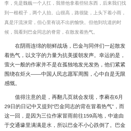
李，先是魏巍一个人扛，我替他拿着些轻东西，后来我们找
到一根棍子，两个人抬。山很高，路很陡，上头下着小雨，
真是汗流浃背，但心里有说不出的愉快。但他到坑道的时
候，我看到巴金同志的脊背，在散发着热气。
在阴雨连绵的朝鲜战场，巴金与同伴们一起散发
着热气，以文字的力量为抗美援朝发声。幸运的是，
萤火一般的作家并不是在孤独地发光发热，他们紧紧
围绕在炬火——中国人民志愿军周围，心中自是无限
感慨。
值得注意的是，再翻几页就会发现，李蕤在6月
29日的日记中又提到“巴金同志的背在冒着热气”，而
这一回，是因为三位作家冒雨前往159高地，中途由
于交通壕里满满是水，所以巴金不小心跌倒了。巴金