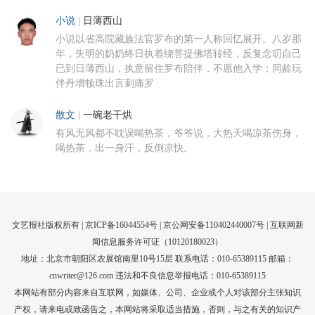
小说
|
日薄西山
小说以省高院藏族法官罗布的第一人称回忆展开。八岁那
年，失明的奶奶终日执着绕菩提佛塔转经，反复念叨自己
已到日薄西山，执意留住罗布陪伴，不愿他入学；同龄玩
伴丹增顿珠出言刺痛罗
散文
|
一碗老干烘
有风无风都不耽误喝热茶，爷爷说，大热天喝凉茶伤身，
喝热茶，出一身汗，反倒凉快。
文艺报社版权所有 |
京ICP备16044554号
| 京公网安备110402440007号 |
互联网新
闻信息服务许可证（10120180023）
地址：北京市朝阳区农展馆南里10号15层 联系电话：010-65389115 邮箱：
cnwriter@126.com 违法和不良信息举报电话：010-65389115
本网站有部分内容来自互联网，如媒体、公司、企业或个人对该部分主张知识
产权，请来电或致函告之，本网站将采取适当措施，否则，与之有关的知识产