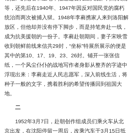
等，还先后在1940年、1947年因反对国民党的腐朽
统治而两次被捕入狱。1948年李蕤携家人来到洛阳解
放区，但他却并没有停下脚步，而是持笔奔赴一线，
成为抗美援朝的一份子。李蕤赴朝期间，妻子宋映雪
收到朝鲜前线来信共29封，“坐标”特展所展示的便是
其中的第10、17、19、23、26封。铺开一张张信
纸，一个风尘仆仆的战地写作者身影从整齐的字迹中
浮现出来：李蕤走近人民志愿军，深入前线生活，将
种子一般的文字，携着胜利的希望传播回到祖国大
地。
二
1952年3月7日，赴朝创作组成员们乘火车从北
京出发，在沈阳停留一周后，改乘汽车于3月15日抵