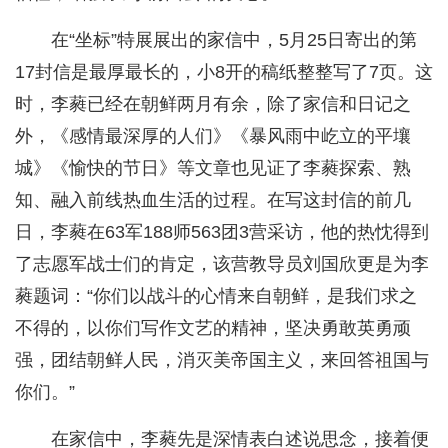
在“坐标”特展展出的家信中，5月25日寄出的第
17封信是最厚最长的，小8开的稿纸整整写了7页。这
时，李蕤已经在朝鲜两月有余，除了家信和日记之
外，《感情最深厚的人们》《暴风雨中屹立的平壤
城》《愉快的节日》等文章也见证了李蕤探索、熟
知、融入前线热血生活的过程。在写这封信的前几
日，李蕤在63军188师563团3营采访，他的热忱得到
了志愿军战士们的肯定，该营教导员刘国欣更是为李
蕤题词：“你们以战斗的心情来自朝鲜，是我们求之
不得的，以你们写作文艺的精神，坚决勇敢英勇顽
强，团结朝鲜人民，消灭美帝国主义，来回答祖国与
你们。”
在家信中，李蕤先是深情表白述说思念，接着便