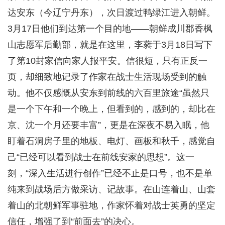
达安东（今辽宁丹东），次日渡过鸭绿江进入朝鲜。
3月17日他们到达第一个目的地——朝鲜成川郡香枫
山志愿军后勤部，就是在这里，李蕤于3月18日写下
了第10封家信向家人报平安。信很短，只有正反一
页，却细致地记录了作家在战士生活现场受到的触
动。他不仅感慨从安东到前线的六百里旅途“虽然只
是一个下午和一个晚上，但看到的，感到的，却比在
京、沈一个月还要丰富”，更是在深夜不易入眠，他
盯着石洞房子里的地板、电灯、画板和秋千，感觉自
己“已经可以看到战士在前线安家的思想”。这一
刻，“深入生活进行创作”已经不止是口号，也不是单
纯来到战场后方做采访、记故事。在山连着山、山套
着山的北朝鲜军事驻地，作家怀着对战士英勇的坚定
信任，增强了到“前面去”的决心。