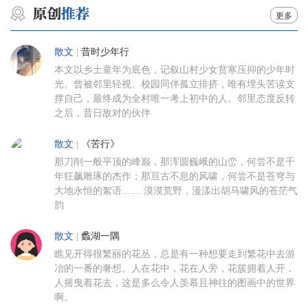
更多
散文
|
昔时少年行
本文以乡土童年为底色，记叙山村少女贫寒压抑的少年时
光。曾被邻里轻视、校园同伴孤立排挤，唯有埋头苦读支
撑自己，最终成为全村唯一考上初中的人。邻里态度反转
之后，昔日敌对的伙伴
散文
|
《苦行》
那刀削一般平顶的峰巅，那浑圆巍峨的山峦，何尝不是千
年狂飙雕琢的杰作；那亘古不息的风啸，何尝不是苍穹与
大地永恒的絮语…… 漠漠荒野，漫漾出胡马啸风的苍茫气
韵
散文
|
蠡湖一隅
瞧见开得很繁丽的花丛，总是有一种想要走到繁花中去游
冶的一番的奢想。人在花中，花在人旁，花簇拥着人开，
人摇曳着花去，这是多么令人羡慕且神往的图画中的世界
啊。