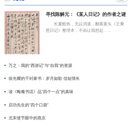
寻找陈解元：《某人日记》的作者之谜
长夏酷热，无以消遣，翻看案头《王秉
恩日记》整理本，不由让我想起……
万之：我的“西游记”与“自我”的资源
徐光耀的千封家书：岁月如歌 信短情长
读《晦庵书话》品“四个一点”的真味
启功先生的“四个口袋”
北宋使节眼中的燕京