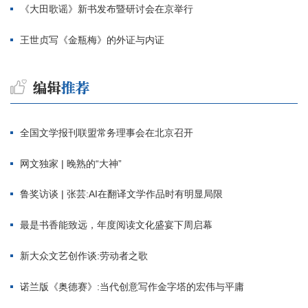
《大田歌谣》新书发布暨研讨会在京举行
王世贞写《金瓶梅》的外证与内证
全国文学报刊联盟常务理事会在北京召开
网文独家 | 晚熟的“大神”
鲁奖访谈 | 张芸:AI在翻译文学作品时有明显局限
最是书香能致远，年度阅读文化盛宴下周启幕
新大众文艺创作谈:劳动者之歌
诺兰版《奥德赛》:当代创意写作金字塔的宏伟与平庸