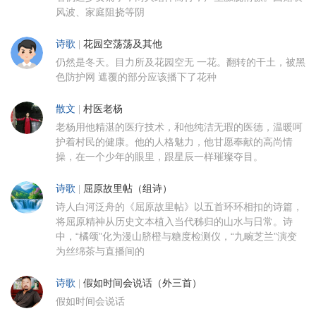
风波、家庭阻挠等阴
诗歌
|
花园空荡荡及其他
仍然是冬天。目力所及花园空无 一花。翻转的干土，被黑
色防护网 遮覆的部分应该播下了花种
散文
|
村医老杨
老杨用他精湛的医疗技术，和他纯洁无瑕的医德，温暖呵
护着村民的健康。他的人格魅力，他甘愿奉献的高尚情
操，在一个少年的眼里，跟星辰一样璀璨夺目。
诗歌
|
屈原故里帖（组诗）
诗人白河泛舟的《屈原故里帖》以五首环环相扣的诗篇，
将屈原精神从历史文本植入当代秭归的山水与日常。诗
中，“橘颂”化为漫山脐橙与糖度检测仪，“九畹芝兰”演变
为丝绵茶与直播间的
诗歌
|
假如时间会说话（外三首）
假如时间会说话