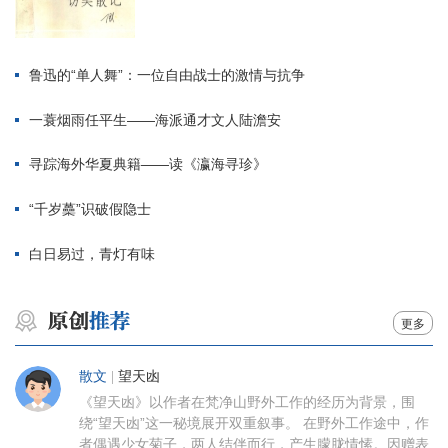
鲁迅的“单人舞”：一位自由战士的激情与抗争
一蓑烟雨任平生——海派通才文人陆澹安
寻踪海外华夏典籍——读《瀛海寻珍》
“千岁蘽”识破假隐士
白日易过，青灯有味
更多
散文
|
望天凼
《望天凼》以作者在梵净山野外工作的经历为背景，围
绕“望天凼”这一秘境展开双重叙事。 在野外工作途中，作
者偶遇少女菊子，两人结伴而行，产生朦胧情愫。因赠表