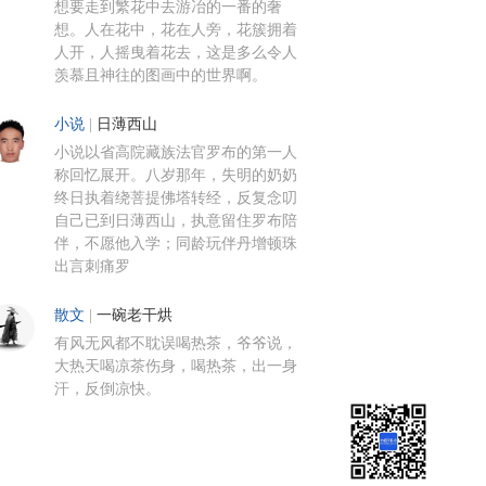
想要走到繁花中去游冶的一番的奢
想。人在花中，花在人旁，花簇拥着
人开，人摇曳着花去，这是多么令人
羡慕且神往的图画中的世界啊。
小说
|
日薄西山
小说以省高院藏族法官罗布的第一人
称回忆展开。八岁那年，失明的奶奶
终日执着绕菩提佛塔转经，反复念叨
自己已到日薄西山，执意留住罗布陪
伴，不愿他入学；同龄玩伴丹增顿珠
出言刺痛罗
散文
|
一碗老干烘
有风无风都不耽误喝热茶，爷爷说，
大热天喝凉茶伤身，喝热茶，出一身
汗，反倒凉快。