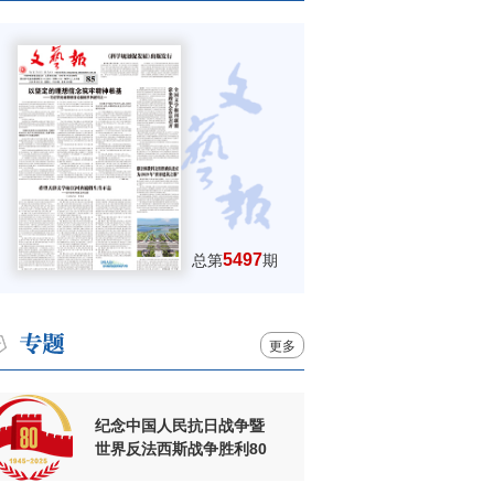
5497
总第
期
更多
纪念中国人民抗日战争暨
世界反法西斯战争胜利80
周年