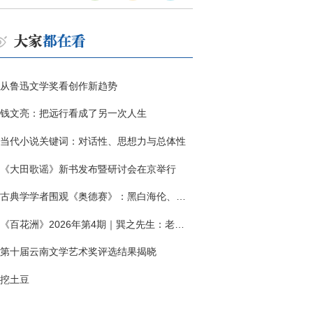
从鲁迅文学奖看创作新趋势
钱文亮：把远行看成了另一次人生
当代小说关键词：对话性、思想力与总体性
《大田歌谣》新书发布暨研讨会在京举行
古典学学者围观《奥德赛》：黑白海伦、佩涅罗佩的别针与神秘入侵者
《百花洲》2026年第4期｜巽之先生：老兵朱向前侧记三题
第十届云南文学艺术奖评选结果揭晓
挖土豆