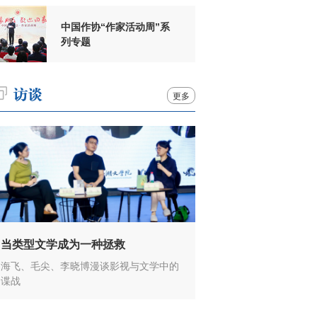
中国作协“作家活动周”系
列专题
更多
当类型文学成为一种拯救
海飞、毛尖、李晓博漫谈影视与文学中的
谍战