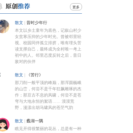
更多
散文
|
昔时少年行
本文以乡土童年为底色，记叙山村少
女贫寒压抑的少年时光。曾被邻里轻
视、校园同伴孤立排挤，唯有埋头苦
读支撑自己，最终成为全村唯一考上
初中的人。邻里态度反转之后，昔日
敌对的伙伴
散文
|
《苦行》
那刀削一般平顶的峰巅，那浑圆巍峨
的山峦，何尝不是千年狂飙雕琢的杰
作；那亘古不息的风啸，何尝不是苍
穹与大地永恒的絮语…… 漠漠荒
野，漫漾出胡马啸风的苍茫气韵
散文
|
蠡湖一隅
瞧见开得很繁丽的花丛，总是有一种