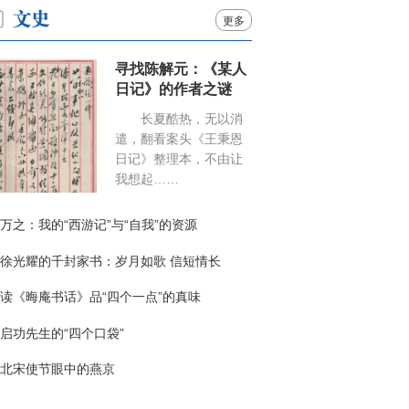
更多
寻找陈解元：《某人
日记》的作者之谜
长夏酷热，无以消
遣，翻看案头《王秉恩
日记》整理本，不由让
我想起……
万之：我的“西游记”与“自我”的资源
徐光耀的千封家书：岁月如歌 信短情长
读《晦庵书话》品“四个一点”的真味
启功先生的“四个口袋”
北宋使节眼中的燕京