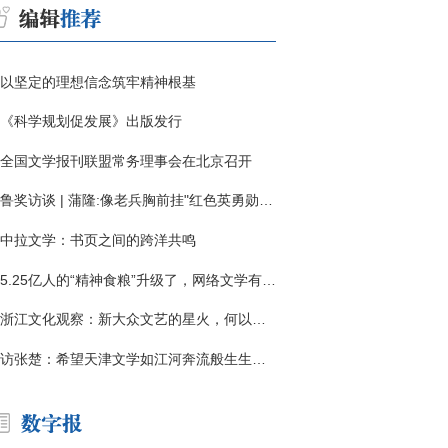
以坚定的理想信念筑牢精神根基
《科学规划促发展》出版发行
全国文学报刊联盟常务理事会在北京召开
鲁奖访谈 | 蒲隆:像老兵胸前挂"红色英勇勋章"
中拉文学：书页之间的跨洋共鸣
5.25亿人的“精神食粮”升级了，网络文学有了哪些新变化？
浙江文化观察：新大众文艺的星火，何以燎原？
访张楚：希望天津文学如江河奔流般生生不息