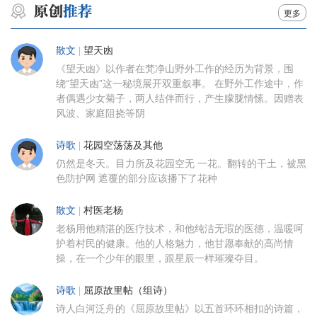
更多
散文
|
望天凼
《望天凼》以作者在梵净山野外工作的经历为背景，围
绕“望天凼”这一秘境展开双重叙事。 在野外工作途中，作
者偶遇少女菊子，两人结伴而行，产生朦胧情愫。因赠表
风波、家庭阻挠等阴
诗歌
|
花园空荡荡及其他
仍然是冬天。目力所及花园空无 一花。翻转的干土，被黑
色防护网 遮覆的部分应该播下了花种
散文
|
村医老杨
老杨用他精湛的医疗技术，和他纯洁无瑕的医德，温暖呵
护着村民的健康。他的人格魅力，他甘愿奉献的高尚情
操，在一个少年的眼里，跟星辰一样璀璨夺目。
诗歌
|
屈原故里帖（组诗）
诗人白河泛舟的《屈原故里帖》以五首环环相扣的诗篇，