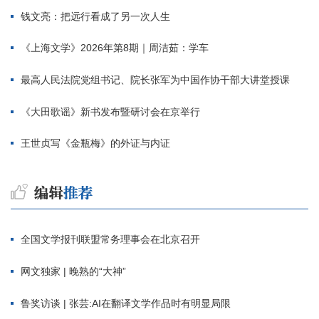
钱文亮：把远行看成了另一次人生
《上海文学》2026年第8期｜周洁茹：学车
最高人民法院党组书记、院长张军为中国作协干部大讲堂授课
《大田歌谣》新书发布暨研讨会在京举行
王世贞写《金瓶梅》的外证与内证
全国文学报刊联盟常务理事会在北京召开
网文独家 | 晚熟的“大神”
鲁奖访谈 | 张芸:AI在翻译文学作品时有明显局限