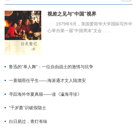
视差之见与“中国”视界
1979年9月，美国爱荷华大学国际写作中
心举办第一届“中国周末”文会……
鲁迅的“单人舞”：一位自由战士的激情与抗争
一蓑烟雨任平生——海派通才文人陆澹安
寻踪海外华夏典籍——读《瀛海寻珍》
“千岁蘽”识破假隐士
白日易过，青灯有味