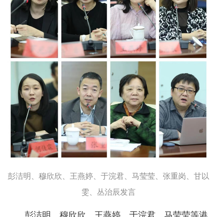
彭洁明、穆欣欣、王燕婷、于浣君、马莹莹、张重岗、甘以
雯、丛治辰发言
彭洁明、穆欣欣、王燕婷、于浣君、马莹莹等港