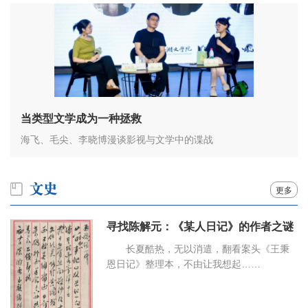
当类型文学成为一种拯救
海飞、毛尖、李晓博漫谈影视与文学中的谍战
更多
寻找陈解元：《某人日记》的作者之谜
长夏酷热，无以消遣，翻看案头《王秉
恩日记》整理本，不由让我想起……