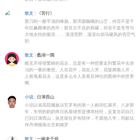
散文
|
《苦行》
那刀削一般平顶的峰巅，那浑圆巍峨的山峦，何尝不是千
年狂飙雕琢的杰作；那亘古不息的风啸，何尝不是苍穹与
大地永恒的絮语…… 漠漠荒野，漫漾出胡马啸风的苍茫气
韵
散文
|
蠡湖一隅
瞧见开得很繁丽的花丛，总是有一种想要走到繁花中去游
冶的一番的奢想。人在花中，花在人旁，花簇拥着人开，
人摇曳着花去，这是多么令人羡慕且神往的图画中的世界
啊。
小说
|
日薄西山
小说以省高院藏族法官罗布的第一人称回忆展开。八岁那
年，失明的奶奶终日执着绕菩提佛塔转经，反复念叨自己
已到日薄西山，执意留住罗布陪伴，不愿他入学；同龄玩
伴丹增顿珠出言刺痛罗
散文
|
一碗老干烘