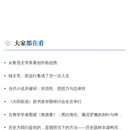
从鲁迅文学奖看创作新趋势
钱文亮：把远行看成了另一次人生
当代小说关键词：对话性、思想力与总体性
《大田歌谣》新书发布暨研讨会在京举行
古典学学者围观《奥德赛》：黑白海伦、佩涅罗佩的别针与神秘入侵者
历史为我们提供的，是观照当下的方法——历史题材非虚构写作多人谈