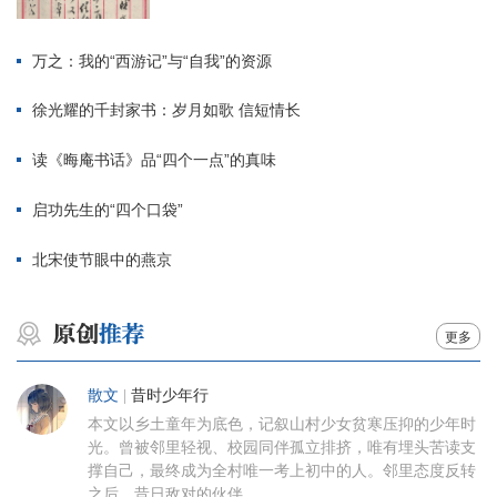
万之：我的“西游记”与“自我”的资源
徐光耀的千封家书：岁月如歌 信短情长
读《晦庵书话》品“四个一点”的真味
启功先生的“四个口袋”
北宋使节眼中的燕京
更多
散文
|
昔时少年行
本文以乡土童年为底色，记叙山村少女贫寒压抑的少年时
光。曾被邻里轻视、校园同伴孤立排挤，唯有埋头苦读支
撑自己，最终成为全村唯一考上初中的人。邻里态度反转
之后，昔日敌对的伙伴