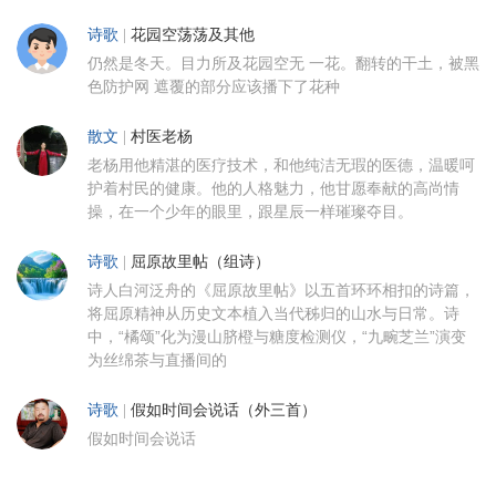
诗歌
|
花园空荡荡及其他
仍然是冬天。目力所及花园空无 一花。翻转的干土，被黑
色防护网 遮覆的部分应该播下了花种
散文
|
村医老杨
老杨用他精湛的医疗技术，和他纯洁无瑕的医德，温暖呵
护着村民的健康。他的人格魅力，他甘愿奉献的高尚情
操，在一个少年的眼里，跟星辰一样璀璨夺目。
诗歌
|
屈原故里帖（组诗）
诗人白河泛舟的《屈原故里帖》以五首环环相扣的诗篇，
将屈原精神从历史文本植入当代秭归的山水与日常。诗
中，“橘颂”化为漫山脐橙与糖度检测仪，“九畹芝兰”演变
为丝绵茶与直播间的
诗歌
|
假如时间会说话（外三首）
假如时间会说话