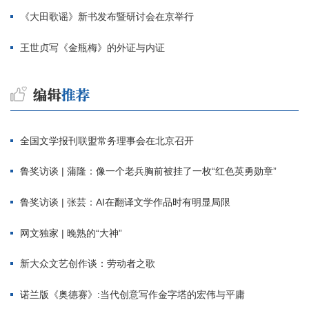
《大田歌谣》新书发布暨研讨会在京举行
王世贞写《金瓶梅》的外证与内证
全国文学报刊联盟常务理事会在北京召开
鲁奖访谈 | 蒲隆：像一个老兵胸前被挂了一枚“红色英勇勋章”
鲁奖访谈 | 张芸：AI在翻译文学作品时有明显局限
网文独家 | 晚熟的“大神”
新大众文艺创作谈：劳动者之歌
诺兰版《奥德赛》:当代创意写作金字塔的宏伟与平庸