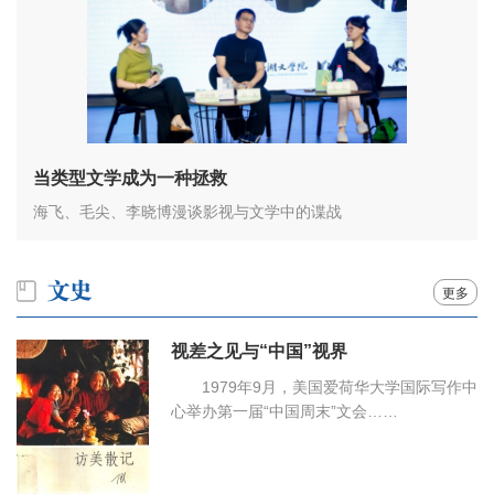
当类型文学成为一种拯救
海飞、毛尖、李晓博漫谈影视与文学中的谍战
更多
视差之见与“中国”视界
1979年9月，美国爱荷华大学国际写作中
心举办第一届“中国周末”文会……