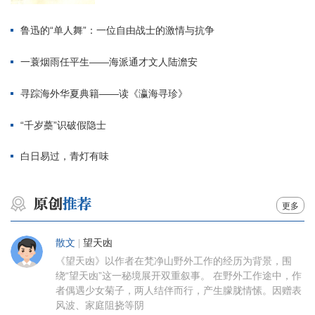
鲁迅的“单人舞”：一位自由战士的激情与抗争
一蓑烟雨任平生——海派通才文人陆澹安
寻踪海外华夏典籍——读《瀛海寻珍》
“千岁蘽”识破假隐士
白日易过，青灯有味
更多
散文
|
望天凼
《望天凼》以作者在梵净山野外工作的经历为背景，围
绕“望天凼”这一秘境展开双重叙事。 在野外工作途中，作
者偶遇少女菊子，两人结伴而行，产生朦胧情愫。因赠表
风波、家庭阻挠等阴