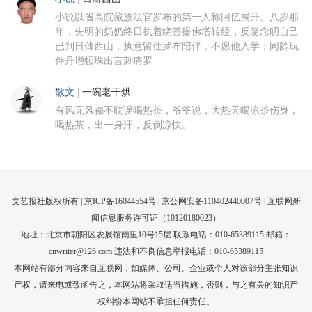
小说以省高院藏族法官罗布的第一人称回忆展开。八岁那
年，失明的奶奶终日执着绕菩提佛塔转经，反复念叨自己
已到日薄西山，执意留住罗布陪伴，不愿他入学；同龄玩
伴丹增顿珠出言刺痛罗
散文
|
一碗老干烘
有风无风都不耽误喝热茶，爷爷说，大热天喝凉茶伤身，
喝热茶，出一身汗，反倒凉快。
文艺报社版权所有 |
京ICP备16044554号
| 京公网安备110402440007号 |
互联网新
闻信息服务许可证（10120180023）
地址：北京市朝阳区农展馆南里10号15层 联系电话：010-65389115 邮箱：
cnwriter@126.com 违法和不良信息举报电话：010-65389115
本网站有部分内容来自互联网，如媒体、公司、企业或个人对该部分主张知识
产权，请来电或致函告之，本网站将采取适当措施，否则，与之有关的知识产
权纠纷本网站不承担任何责任。