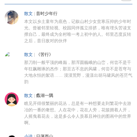
散文
|
昔时少年行
本文以乡土童年为底色，记叙山村少女贫寒压抑的少年时
光。曾被邻里轻视、校园同伴孤立排挤，唯有埋头苦读支
撑自己，最终成为全村唯一考上初中的人。邻里态度反转
之后，昔日敌对的伙伴
散文
|
《苦行》
那刀削一般平顶的峰巅，那浑圆巍峨的山峦，何尝不是千
年狂飙雕琢的杰作；那亘古不息的风啸，何尝不是苍穹与
大地永恒的絮语…… 漠漠荒野，漫漾出胡马啸风的苍茫气
韵
散文
|
蠡湖一隅
瞧见开得很繁丽的花丛，总是有一种想要走到繁花中去游
冶的一番的奢想。人在花中，花在人旁，花簇拥着人开，
人摇曳着花去，这是多么令人羡慕且神往的图画中的世界
啊。
小说
|
日薄西山