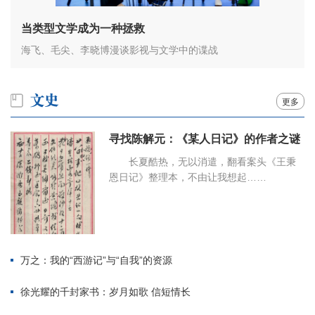
当类型文学成为一种拯救
海飞、毛尖、李晓博漫谈影视与文学中的谍战
更多
寻找陈解元：《某人日记》的作者之谜
长夏酷热，无以消遣，翻看案头《王秉
恩日记》整理本，不由让我想起……
万之：我的“西游记”与“自我”的资源
徐光耀的千封家书：岁月如歌 信短情长