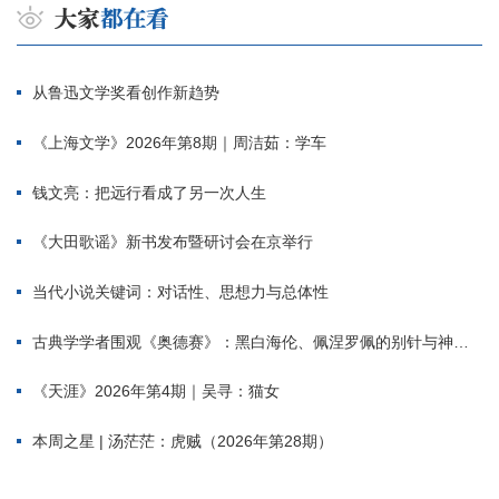
从鲁迅文学奖看创作新趋势
《上海文学》2026年第8期｜周洁茹：学车
钱文亮：把远行看成了另一次人生
《大田歌谣》新书发布暨研讨会在京举行
当代小说关键词：对话性、思想力与总体性
古典学学者围观《奥德赛》：黑白海伦、佩涅罗佩的别针与神秘入侵者
《天涯》2026年第4期｜吴寻：猫女
本周之星 | 汤茫茫：虎贼（2026年第28期）