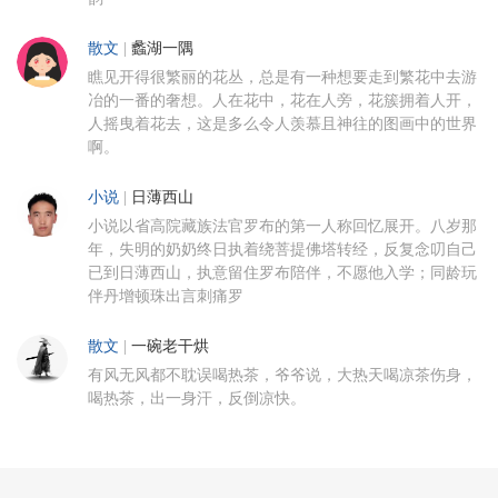
散文
|
蠡湖一隅
瞧见开得很繁丽的花丛，总是有一种想要走到繁花中去游
冶的一番的奢想。人在花中，花在人旁，花簇拥着人开，
人摇曳着花去，这是多么令人羡慕且神往的图画中的世界
啊。
小说
|
日薄西山
小说以省高院藏族法官罗布的第一人称回忆展开。八岁那
年，失明的奶奶终日执着绕菩提佛塔转经，反复念叨自己
已到日薄西山，执意留住罗布陪伴，不愿他入学；同龄玩
伴丹增顿珠出言刺痛罗
散文
|
一碗老干烘
有风无风都不耽误喝热茶，爷爷说，大热天喝凉茶伤身，
喝热茶，出一身汗，反倒凉快。