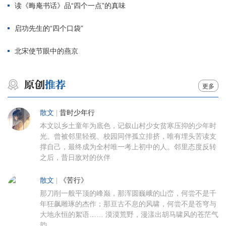
读《晦庵书话》品“四个一点”的真味
启功先生的“四个口袋”
北宋使节眼中的燕京
更多
散文
|
昔时少年行
本文以乡土童年为底色，记叙山村少女贫寒压抑的少年时
光。曾被邻里轻视、校园同伴孤立排挤，唯有埋头苦读支
撑自己，最终成为全村唯一考上初中的人。邻里态度反转
之后，昔日敌对的伙伴
散文
|
《苦行》
那刀削一般平顶的峰巅，那浑圆巍峨的山峦，何尝不是千
年狂飙雕琢的杰作；那亘古不息的风啸，何尝不是苍穹与
大地永恒的絮语…… 漠漠荒野，漫漾出胡马啸风的苍茫气
韵