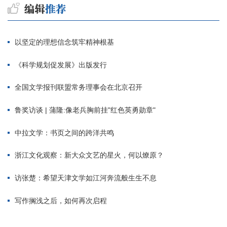
以坚定的理想信念筑牢精神根基
《科学规划促发展》出版发行
全国文学报刊联盟常务理事会在北京召开
鲁奖访谈 | 蒲隆:像老兵胸前挂"红色英勇勋章"
中拉文学：书页之间的跨洋共鸣
浙江文化观察：新大众文艺的星火，何以燎原？
访张楚：希望天津文学如江河奔流般生生不息
写作搁浅之后，如何再次启程