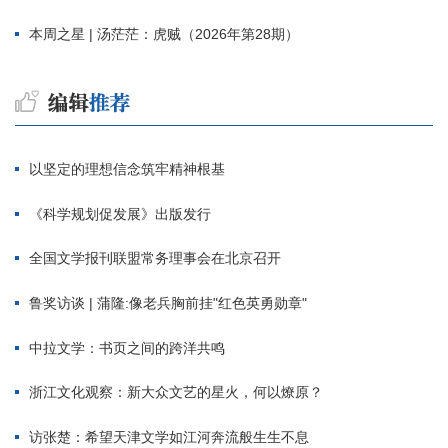
本周之星 | 汤茫茫：虎贼（2026年第28期）
以坚定的理想信念筑牢精神根基
《科学规划促发展》出版发行
全国文学报刊联盟常务理事会在北京召开
鲁奖访谈 | 蒲隆:像老兵胸前挂"红色英勇勋章"
中拉文学：书页之间的跨洋共鸣
浙江文化观察：新大众文艺的星火，何以燎原？
访张楚：希望天津文学如江河奔流般生生不息