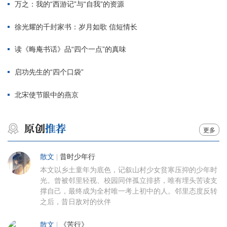
万之：我的“西游记”与“自我”的资源
徐光耀的千封家书：岁月如歌 信短情长
读《晦庵书话》品“四个一点”的真味
启功先生的“四个口袋”
北宋使节眼中的燕京
更多
散文
|
昔时少年行
本文以乡土童年为底色，记叙山村少女贫寒压抑的少年时
光。曾被邻里轻视、校园同伴孤立排挤，唯有埋头苦读支
撑自己，最终成为全村唯一考上初中的人。邻里态度反转
之后，昔日敌对的伙伴
散文
|
《苦行》