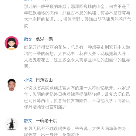
那刀削一般平顶的峰巅，那浑圆巍峨的山峦，何尝不是千
年狂飙雕琢的杰作；那亘古不息的风啸，何尝不是苍穹与
大地永恒的絮语…… 漠漠荒野，漫漾出胡马啸风的苍茫气
韵
散文
|
蠡湖一隅
瞧见开得很繁丽的花丛，总是有一种想要走到繁花中去游
冶的一番的奢想。人在花中，花在人旁，花簇拥着人开，
人摇曳着花去，这是多么令人羡慕且神往的图画中的世界
啊。
小说
|
日薄西山
小说以省高院藏族法官罗布的第一人称回忆展开。八岁那
年，失明的奶奶终日执着绕菩提佛塔转经，反复念叨自己
已到日薄西山，执意留住罗布陪伴，不愿他入学；同龄玩
伴丹增顿珠出言刺痛罗
散文
|
一碗老干烘
有风无风都不耽误喝热茶，爷爷说，大热天喝凉茶伤身，
喝热茶，出一身汗，反倒凉快。