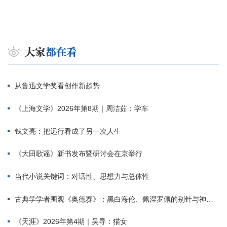
从鲁迅文学奖看创作新趋势
《上海文学》2026年第8期｜周洁茹：学车
钱文亮：把远行看成了另一次人生
《大田歌谣》新书发布暨研讨会在京举行
当代小说关键词：对话性、思想力与总体性
古典学学者围观《奥德赛》：黑白海伦、佩涅罗佩的别针与神秘入侵者
《天涯》2026年第4期｜吴寻：猫女