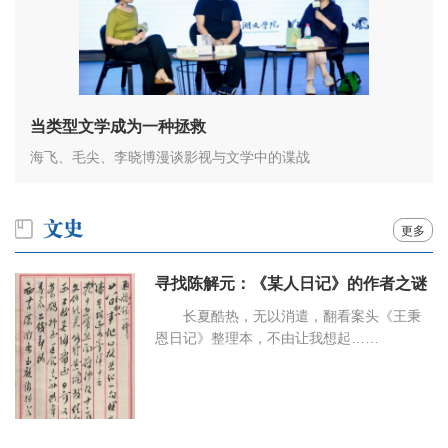
当类型文学成为一种拯救
海飞、毛尖、李晓博漫谈影视与文学中的谍战
更多
寻找陈解元：《某人日记》的作者之谜
长夏酷热，无以消遣，翻看案头《王秉
恩日记》整理本，不由让我想起……