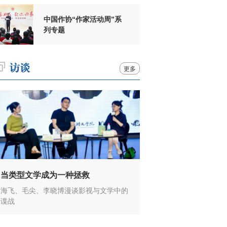
中国作协“作家活动周”系
列专题
更多
当类型文学成为一种拯救
海飞、毛尖、李晓博漫谈影视与文学中的
谍战