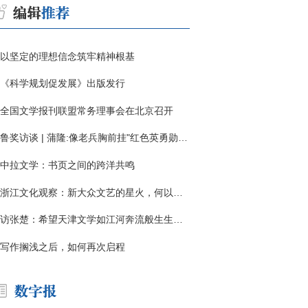
以坚定的理想信念筑牢精神根基
《科学规划促发展》出版发行
全国文学报刊联盟常务理事会在北京召开
鲁奖访谈 | 蒲隆:像老兵胸前挂"红色英勇勋章"
中拉文学：书页之间的跨洋共鸣
浙江文化观察：新大众文艺的星火，何以燎原？
访张楚：希望天津文学如江河奔流般生生不息
写作搁浅之后，如何再次启程