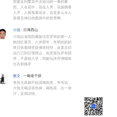
想要走到繁花中去游冶的一番的奢
想。人在花中，花在人旁，花簇拥着
人开，人摇曳着花去，这是多么令人
羡慕且神往的图画中的世界啊。
小说
|
日薄西山
小说以省高院藏族法官罗布的第一人
称回忆展开。八岁那年，失明的奶奶
终日执着绕菩提佛塔转经，反复念叨
自己已到日薄西山，执意留住罗布陪
伴，不愿他入学；同龄玩伴丹增顿珠
出言刺痛罗
散文
|
一碗老干烘
有风无风都不耽误喝热茶，爷爷说，
大热天喝凉茶伤身，喝热茶，出一身
汗，反倒凉快。