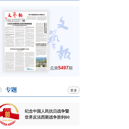
5497
总第
期
更多
纪念中国人民抗日战争暨
世界反法西斯战争胜利80
周年