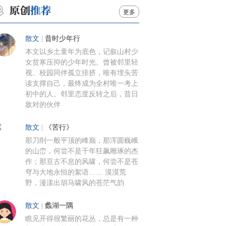
更多
散文
|
昔时少年行
本文以乡土童年为底色，记叙山村少
女贫寒压抑的少年时光。曾被邻里轻
视、校园同伴孤立排挤，唯有埋头苦
读支撑自己，最终成为全村唯一考上
初中的人。邻里态度反转之后，昔日
敌对的伙伴
散文
|
《苦行》
那刀削一般平顶的峰巅，那浑圆巍峨
的山峦，何尝不是千年狂飙雕琢的杰
作；那亘古不息的风啸，何尝不是苍
穹与大地永恒的絮语…… 漠漠荒
野，漫漾出胡马啸风的苍茫气韵
散文
|
蠡湖一隅
瞧见开得很繁丽的花丛，总是有一种