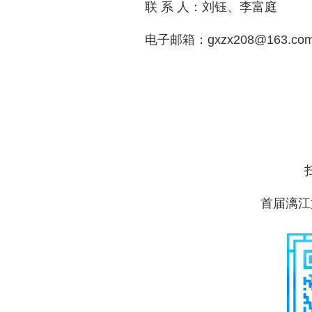
联 系 人：刘钰、李富庭
电子邮箱：gxzx208@163.co
首届漓江