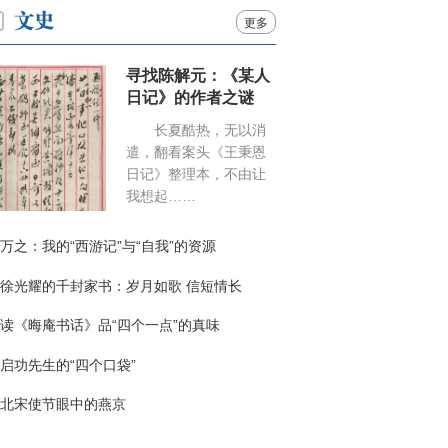
更多
寻找陈解元：《某人
日记》的作者之谜
长夏酷热，无以消
遣，翻看案头《王秉恩
日记》整理本，不由让
我想起……
万之：我的“西游记”与“自我”的资源
徐光耀的千封家书：岁月如歌 信短情长
读《晦庵书话》品“四个一点”的真味
启功先生的“四个口袋”
北宋使节眼中的燕京