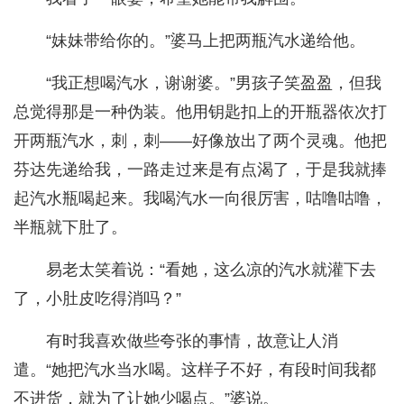
“妹妹带给你的。”婆马上把两瓶汽水递给他。
“我正想喝汽水，谢谢婆。”男孩子笑盈盈，但我
总觉得那是一种伪装。他用钥匙扣上的开瓶器依次打
开两瓶汽水，刺，刺——好像放出了两个灵魂。他把
芬达先递给我，一路走过来是有点渴了，于是我就捧
起汽水瓶喝起来。我喝汽水一向很厉害，咕噜咕噜，
半瓶就下肚了。
易老太笑着说：“看她，这么凉的汽水就灌下去
了，小肚皮吃得消吗？”
有时我喜欢做些夸张的事情，故意让人消
遣。“她把汽水当水喝。这样子不好，有段时间我都
不进货，就为了让她少喝点。”婆说。