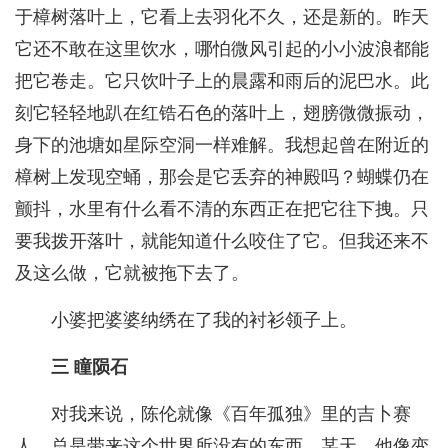
于樟树落叶上，它看上去羽化不久，还是新的。昨天
它还不敢在这里饮水，哪怕微风引起的小小波浪都能
把它卷走。它只饮叶子上的晨露和雨后的泥巴水。此
刻它轻轻地趴在红锆石色的落叶上，翅膀微微振动，
身下的池塘如星际空洞一样难解。我想起曾在附近的
樟树上发现空蛹，那会是它丢弃的神殿吗？蝴蝶仍在
颤抖，水里有什么看不清的东西正在把它往下拽。只
要我拨开落叶，就能知道什么咬住了它。但我还来不
及这么做，它就被拖下去了。
小婆把婆婆纳绣在了我的衬衫领子上。
三 瞳陨石
对我来说，陈伦就像《百年孤独》里的吉卜赛
人，总是带来这个世界所没有的东西。某天，他像变