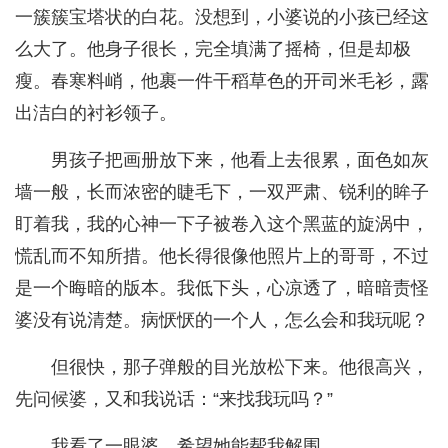
一簇簇宝塔状的白花。没想到，小婆说的小孩已经这
么大了。他身子很长，完全填满了摇椅，但是却极
瘦。春寒料峭，他裹一件干稻草色的开司米毛衫，露
出洁白的衬衫领子。
男孩子把画册放下来，他看上去很累，面色如灰
墙一般，长而浓密的睫毛下，一双严肃、锐利的眸子
盯着我，我的心神一下子被卷入这个黑蓝的旋涡中，
慌乱而不知所措。他长得很像他照片上的哥哥，不过
是一个晦暗的版本。我低下头，心凉透了，暗暗责怪
婆没有说清楚。病恹恹的一个人，怎么会和我玩呢？
但很快，那子弹般的目光放松下来。他很高兴，
先问候婆，又和我说话：“来找我玩吗？”
我看了一眼婆，希望她能帮我解围。