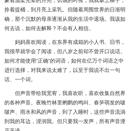
蒙着温柔光晕的月亮，饥饿的时候，我就攀上梯子，
拎着提桶，到月亮上采乳。但随着周围世界的日渐明
确，那个沉默的母亲逐渐从我的生活中退场。我该如
何去说，如何去解释？不会有人相信。
妈妈喜欢阅读，在东界有成箱的小人书、旧书，
我很早就学会了阅读，但八岁之前却不曾开口说话。
如何才能使用“正确”的词语，如何在亿万个词语之中
进行选择，对我来说太难了，以至于我说不出一句
话、一个词。
但声音带给我宽宥，我喜欢听，喜欢收集自然界
的各种声音。夜晚竹林里鸺鹠的鸣叫、春笋萌发的啵
啵声、雨水和风的声音，到了入睡时，这些声音流淌
到我的耳边，浸润我。但只要我一发声，所有声音湮
灭无迹。