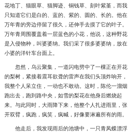
花地丁、猫眼草、猫脚迹、铜钱草、刻叶紫堇，而我
只知道它们是白的、蓝的、紫的、圆的、长的。他在
万年青的旁边停留了很久，还伸手去摸了它的叶子。
万年青周围覆盖着一层蓝色的小花，他说，这种野花
是入侵物种，叫婆婆纳。我们采了很多婆婆纳，放在
小婆的洋针车台面上。
忽然，乌云聚集，一道闪电劈中了一棵正在开花
的梨树，紧接着震耳欲聋的雷声在我们头顶炸响开，
我整个人呆立住，一动也不敢动。这时，陈伦一溜烟
跑出去，跑到路中央，如雪的梨花在他身后燃烧起
来。与此同时，大雨降下来，他整个人扎进雨里，张
开双臂，疯跑，疯笑，疯喊，好像要淋遍所有的雨。
他走后，我发现雨后的池塘中，一只青凤蝶漂浮