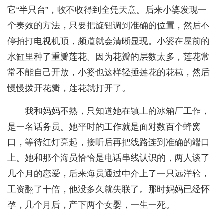
它“半只台”，收不收得到全凭天意。后来小婆发现一
个奏效的方法，只要把旋钮调到准确的位置，然后不
停拍打电视机顶，频道就会清晰显现。小婆在屋前的
水缸里种了重瓣莲花。因为花瓣的层数太多，莲花常
常不能自己开放，小婆也这样轻捶莲花的花苞，然后
慢慢拨开花瓣，莲花就打开了。
我和妈妈不熟，只知道她在镇上的冰箱厂工作，
是一名话务员。她平时的工作就是面对数百个蜂窝
口，等待红灯亮起，接听后再把线路连到准确的端口
上。她和那个海员恰恰是电话串线认识的，两人谈了
几个月的恋爱，后来海员通过中介上了一只远洋轮，
工资翻了十倍，他没多久就失联了。那时妈妈已经怀
孕，几个月后，产下两个女婴，一生一死。