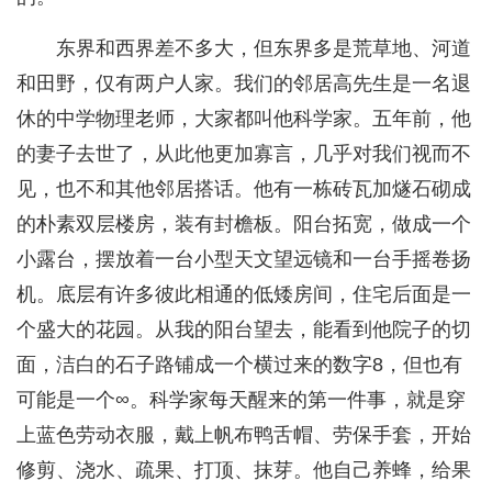
东界和西界差不多大，但东界多是荒草地、河道
和田野，仅有两户人家。我们的邻居高先生是一名退
休的中学物理老师，大家都叫他科学家。五年前，他
的妻子去世了，从此他更加寡言，几乎对我们视而不
见，也不和其他邻居搭话。他有一栋砖瓦加燧石砌成
的朴素双层楼房，装有封檐板。阳台拓宽，做成一个
小露台，摆放着一台小型天文望远镜和一台手摇卷扬
机。底层有许多彼此相通的低矮房间，住宅后面是一
个盛大的花园。从我的阳台望去，能看到他院子的切
面，洁白的石子路铺成一个横过来的数字8，但也有
可能是一个∞。科学家每天醒来的第一件事，就是穿
上蓝色劳动衣服，戴上帆布鸭舌帽、劳保手套，开始
修剪、浇水、疏果、打顶、抹芽。他自己养蜂，给果