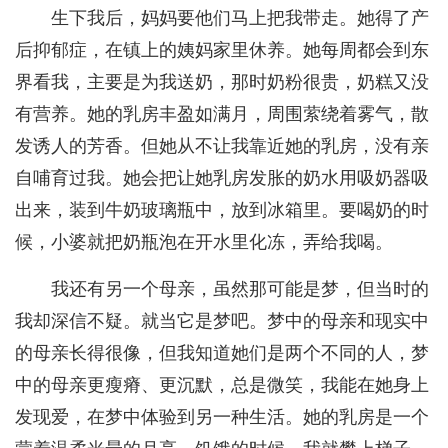
生下我后，妈妈要他们马上把我带走。她得了产
后抑郁症，在镇上的姨妈家里休养。她每周都会到东
界看我，主要是为我送奶，那时奶粉很贵，奶糕又没
有营养。她的乳房丰盈如满月，周围萦绕着雾气，散
发诱人的芳香。但她从不让我靠近她的乳房，没有亲
自哺育过我。她会把让她乳房发胀的奶水用吸奶器吸
出来，装到牛奶玻璃瓶中，放到冰箱里。要喝奶的时
候，小婆就把奶瓶泡在开水里化冻，弄给我喝。
我还有另一个母亲，虽然那可能是梦，但当时的
我却深信不疑。就当它是梦吧。梦中的母亲和现实中
的母亲长得很像，但我知道她们是两个不同的人，梦
中的母亲更瘦瘠、更沉默，总是微笑，我能在她身上
发现爱，在梦中体验到另一种生活。她的乳房是一个