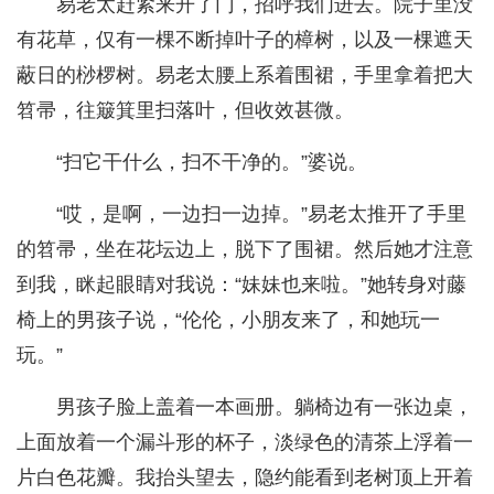
易老太赶紧来开了门，招呼我们进去。院子里没
有花草，仅有一棵不断掉叶子的樟树，以及一棵遮天
蔽日的桫椤树。易老太腰上系着围裙，手里拿着把大
笤帚，往簸箕里扫落叶，但收效甚微。
“扫它干什么，扫不干净的。”婆说。
“哎，是啊，一边扫一边掉。”易老太推开了手里
的笤帚，坐在花坛边上，脱下了围裙。然后她才注意
到我，眯起眼睛对我说：“妹妹也来啦。”她转身对藤
椅上的男孩子说，“伦伦，小朋友来了，和她玩一
玩。”
男孩子脸上盖着一本画册。躺椅边有一张边桌，
上面放着一个漏斗形的杯子，淡绿色的清茶上浮着一
片白色花瓣。我抬头望去，隐约能看到老树顶上开着