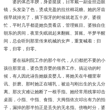
婆的体态丰腴，身姿挺拔，日常戴一副金丝边眼
镜，头发染了色，烫成充盈的拉丝棉花糖。她的牙齿
很早就掉光了，摘下假牙的时候就老五十岁。婆很
忙，平时几乎都是她负责看店，管理账目。婆独自住
朝东的房间，夜里失眠就起来翻账、算账。半梦半醒
间，总会听到那里传来机械的女声，重复喊着：归
零，归零，归零。
婆在福利院工作的那个年代，人们都把不要的小
孩往那里送，婆负责弃婴的领养工作。搞运动的时
候，有人因此诬告她贩卖婴儿，将她关在牛棚里审
讯、折磨。那时她正在哺乳，被迫与刚出生的女儿分
离。那次灾难让她断了一根手指。她经常用残掌叩击
桌面，小指、中指、食指、大拇指依次叩出有力的拍
子，漏掉的那半拍正是丢失的无名指。傍晚时分，婆