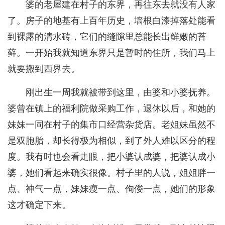
婆的老屋建在村子的东界，再往东去就没有人家
了。房子的地基有上百年历史，墙根白漆掉落处能看
到裸露的清水砖，它们的缝隙里总能长出鲜嫩的苔
藓。一开始我就知道东界只是暂时的住所，我们马上
就要搬到西界去。
刚出生一周我就被带到这里，由婆和小婆抚养。
婆曾在镇上的福利院做采购工作，退休以后，和她的
妹妹一同在村子的集市口经营杂货店。老姐妹虽然不
是双胞胎，却长得极为相似，到了外人难以区分的程
度。我有时也会看走眼，把小婆认成婆，把婆认成小
婆，她们看起来确实很像。村子里的人说，姐姐胖一
点、神气一点，妹妹瘦一点、佝偻一点，她们的形象
这才确定下来。