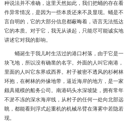
种说法并不准确，这里天然如此，我们把蛹的存在看
作异常情况，是因为一些本质还来不及显现。蛹是不
言自明的，它的大部分信息都蔽晦着，语言无法抵达
它的本质。对于它，我无从谈起，只能尽可能诚实地
讲述它对我的影响。
蛹诞生于我儿时生活过的港口村落，由于它是一
块飞地，所以没有确凿的名字。外面的人叫它南港，
里面的人叫它东界或西界。村子被密不透风的杉树林
环抱，在树林的外缘地带，逼近海岸的地方，是一家
颇具规模的船务公司。南港码头水深坡陡，拥有常年
不淤不冻的深水海岸线，从村子的任何一处向北部远
眺，都能看到浮式起重机的机械吊臂在薄雾中若隐若
现。