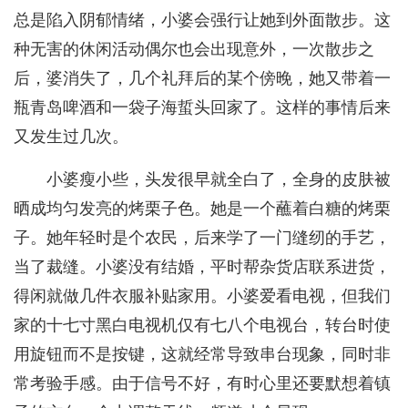
总是陷入阴郁情绪，小婆会强行让她到外面散步。这
种无害的休闲活动偶尔也会出现意外，一次散步之
后，婆消失了，几个礼拜后的某个傍晚，她又带着一
瓶青岛啤酒和一袋子海蜇头回家了。这样的事情后来
又发生过几次。
小婆瘦小些，头发很早就全白了，全身的皮肤被
晒成均匀发亮的烤栗子色。她是一个蘸着白糖的烤栗
子。她年轻时是个农民，后来学了一门缝纫的手艺，
当了裁缝。小婆没有结婚，平时帮杂货店联系进货，
得闲就做几件衣服补贴家用。小婆爱看电视，但我们
家的十七寸黑白电视机仅有七八个电视台，转台时使
用旋钮而不是按键，这就经常导致串台现象，同时非
常考验手感。由于信号不好，有时心里还要默想着镇