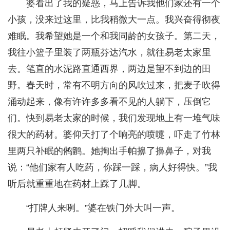
婆看出了我的疑惑，马上告诉我他们家还有一个
小孩，没来过这里，比我稍微大一点。我兴奋得彻夜
难眠。我希望她是一个和我同龄的女孩子。第二天，
我往小篮子里装了两瓶芬达汽水，就往易老太家里
去。笔直的水泥路直通西界，两边是望不到边的田
野。春天时，常有不明方向的风吹过来，把麦子吹得
涌动起来，像有许许多多看不见的人躺下，压倒它
们。快到易老太家的时候，我们发现地上有一堆气味
很大的药材。婆仰天打了个响亮的喷嚏，吓走了竹林
里两只补眠的鸺鹠。她掏出手帕擤了擤鼻子，对我
说：“他们家有人吃药，你踩一踩，病人好得快。”我
听后就重重地在药材上踩了几脚。
“打牌人来咧。”婆在铁门外大叫一声。