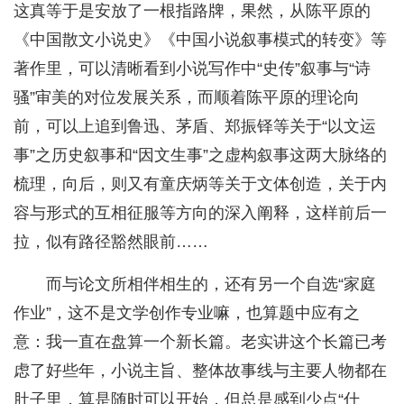
这真等于是安放了一根指路牌，果然，从陈平原的
《中国散文小说史》《中国小说叙事模式的转变》等
著作里，可以清晰看到小说写作中“史传”叙事与“诗
骚”审美的对位发展关系，而顺着陈平原的理论向
前，可以上追到鲁迅、茅盾、郑振铎等关于“以文运
事”之历史叙事和“因文生事”之虚构叙事这两大脉络的
梳理，向后，则又有童庆炳等关于文体创造，关于内
容与形式的互相征服等方向的深入阐释，这样前后一
拉，似有路径豁然眼前……
而与论文所相伴相生的，还有另一个自选“家庭
作业”，这不是文学创作专业嘛，也算题中应有之
意：我一直在盘算一个新长篇。老实讲这个长篇已考
虑了好些年，小说主旨、整体故事线与主要人物都在
肚子里，算是随时可以开始，但总是感到少点“什