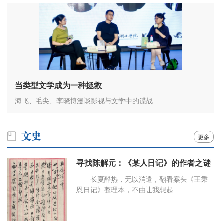
当类型文学成为一种拯救
海飞、毛尖、李晓博漫谈影视与文学中的谍战
更多
寻找陈解元：《某人日记》的作者之谜
长夏酷热，无以消遣，翻看案头《王秉
恩日记》整理本，不由让我想起……