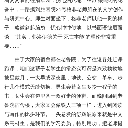
着匆匆着前往清华园，拐七拐八地，在浓郁摇摆的花
香中，一路摸到胜因院21号格非老师所在的文学创作
与研究中心。师生对面坐下，格非老师以他一贯的样
子，略微斜起脑袋，忧心忡忡似地，以书面语皱眉而
谈，“其实，弗洛伊德关于‘死亡本能’的理论非常重
要……”
由于大家的宿舍都在老鲁院，为了往返各处赶课
跑课，咱们这帮子老学生的常态实可谓是兴致勃勃地
披星戴月，一大早或深夜里，地铁、公交、单车、步
行几个模式无缝切换。男生会替女生多拎一程子的
书，女生会在包里备一双好走的便鞋。而晚间回到老
鲁院宿舍楼，大家又会像铁人三项一样，进入到阅读
与写作的比拼环节。一头卷发的舒辉波原来就是中文
系高材生，是我们的学习委员，特别用功，把老师提