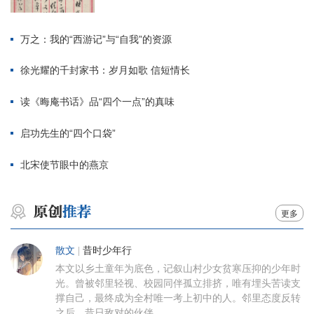
万之：我的“西游记”与“自我”的资源
徐光耀的千封家书：岁月如歌 信短情长
读《晦庵书话》品“四个一点”的真味
启功先生的“四个口袋”
北宋使节眼中的燕京
更多
散文
|
昔时少年行
本文以乡土童年为底色，记叙山村少女贫寒压抑的少年时
光。曾被邻里轻视、校园同伴孤立排挤，唯有埋头苦读支
撑自己，最终成为全村唯一考上初中的人。邻里态度反转
之后，昔日敌对的伙伴