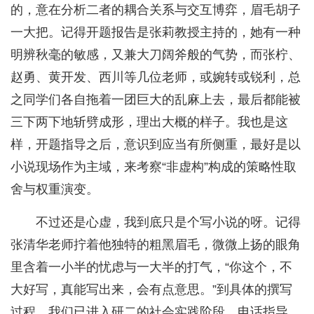
的，意在分析二者的耦合关系与交互博弈，眉毛胡子
一大把。记得开题报告是张莉教授主持的，她有一种
明辨秋毫的敏感，又兼大刀阔斧般的气势，而张柠、
赵勇、黄开发、西川等几位老师，或婉转或锐利，总
之同学们各自拖着一团巨大的乱麻上去，最后都能被
三下两下地斩劈成形，理出大概的样子。我也是这
样，开题指导之后，意识到应当有所侧重，最好是以
小说现场作为主域，来考察“非虚构”构成的策略性取
舍与权重演变。
不过还是心虚，我到底只是个写小说的呀。记得
张清华老师拧着他独特的粗黑眉毛，微微上扬的眼角
里含着一小半的忧虑与一大半的打气，“你这个，不
大好写，真能写出来，会有点意思。”到具体的撰写
过程，我们已进入研二的社会实践阶段，电话指导