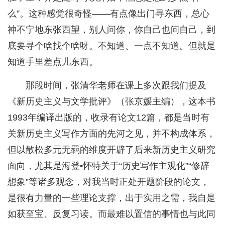
么”。这种感觉很奇怪——有点像出门寻东西，总心
神不宁地东张西望，别人问你，你自己也问自己，到
底要寻个啥找个啥呀。不知道、一点不知道。但就是
知道手里差点儿东西。
那段时间，张清华老师在课上多次跟我们提及
《新历史主义与文学批评》（张京媛主编），这本书
1993年编译出版的，收录有论文12篇，都是当时有
关新历史主义写作方面的先河之见，并不构成体系，
但以散松多元无羁的维度开辟了后来新历史主义研究
面向，尤其是海登•怀特关于“历史写作主观化”“修辞
想象”等诸多观念，对我当时正处开题阶段的论文，
是很有力量的一些理论支撑，出于实用之需，我自是
如获至宝、反复习读。而最难以置信的事情也与此同