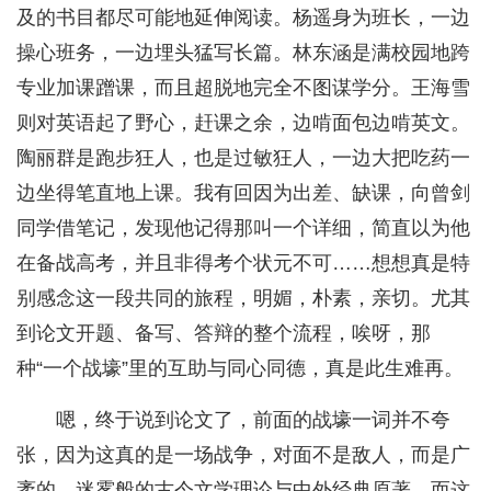
及的书目都尽可能地延伸阅读。杨遥身为班长，一边
操心班务，一边埋头猛写长篇。林东涵是满校园地跨
专业加课蹭课，而且超脱地完全不图谋学分。王海雪
则对英语起了野心，赶课之余，边啃面包边啃英文。
陶丽群是跑步狂人，也是过敏狂人，一边大把吃药一
边坐得笔直地上课。我有回因为出差、缺课，向曾剑
同学借笔记，发现他记得那叫一个详细，简直以为他
在备战高考，并且非得考个状元不可……想想真是特
别感念这一段共同的旅程，明媚，朴素，亲切。尤其
到论文开题、备写、答辩的整个流程，唉呀，那
种“一个战壕”里的互助与同心同德，真是此生难再。
嗯，终于说到论文了，前面的战壕一词并不夸
张，因为这真的是一场战争，对面不是敌人，而是广
袤的、迷雾般的古今文学理论与中外经典原著，而这