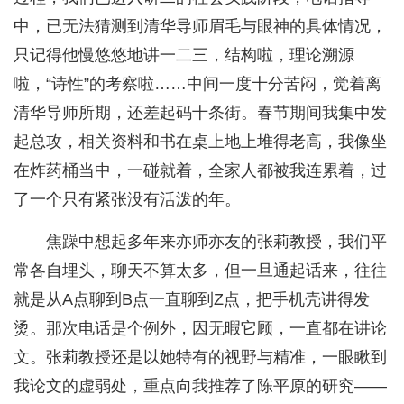
中，已无法猜测到清华导师眉毛与眼神的具体情况，
只记得他慢悠悠地讲一二三，结构啦，理论溯源
啦，“诗性”的考察啦……中间一度十分苦闷，觉着离
清华导师所期，还差起码十条街。春节期间我集中发
起总攻，相关资料和书在桌上地上堆得老高，我像坐
在炸药桶当中，一碰就着，全家人都被我连累着，过
了一个只有紧张没有活泼的年。
焦躁中想起多年来亦师亦友的张莉教授，我们平
常各自埋头，聊天不算太多，但一旦通起话来，往往
就是从A点聊到B点一直聊到Z点，把手机壳讲得发
烫。那次电话是个例外，因无暇它顾，一直都在讲论
文。张莉教授还是以她特有的视野与精准，一眼瞅到
我论文的虚弱处，重点向我推荐了陈平原的研究——