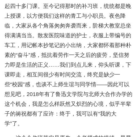
起四十多门课。至今记得那时的补习班，统统都是晚
上授课，以方便我们这样的青工与小职员。夜色降
临，大家从各个角落匆匆奔袭而来，阶梯大教室总坐
得满满当当。散发医院味道的护士，衣服上带编号的
车工，用记帐本抄笔记的小出纳，大家都怀着那种朴
素的“奋斗”感，抵抗着劳作一天之后的疲劳，坚信努
力即是生活的正义……我们到点儿来，仰头听课，下
课即走，相互间很少有时间交流，终究是缺少一
些“校园”感，也谈不上师生谊与同学情——因此可以
想见吧，2018年有了鲁迅文学院与北师大合作办学的
这个机会，我是怎么样跃然又炽烈的心境，似乎半辈
子的祷祝都有了应许：终于，我可以有“我的大
学”了。