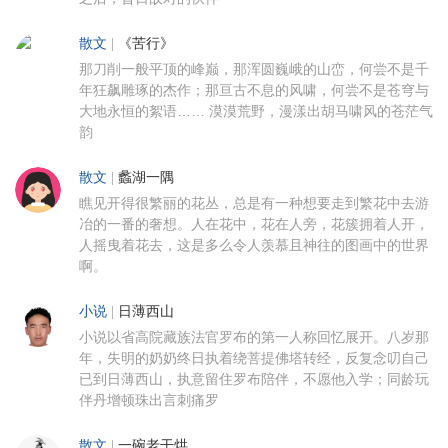
散文
|
《苦行》
那刀削一般平顶的峰巅，那浑圆巍峨的山峦，何尝不是千
年狂飙雕琢的杰作；那亘古不息的风啸，何尝不是苍穹与
大地永恒的絮语…… 漠漠荒野，漫漾出胡马啸风的苍茫气
韵
散文
|
蠡湖一隅
瞧见开得很繁丽的花丛，总是有一种想要走到繁花中去游
冶的一番的奢想。人在花中，花在人旁，花簇拥着人开，
人摇曳着花去，这是多么令人羡慕且神往的图画中的世界
啊。
小说
|
日薄西山
小说以省高院藏族法官罗布的第一人称回忆展开。八岁那
年，失明的奶奶终日执着绕菩提佛塔转经，反复念叨自己
已到日薄西山，执意留住罗布陪伴，不愿他入学；同龄玩
伴丹增顿珠出言刺痛罗
散文
|
一碗老干烘