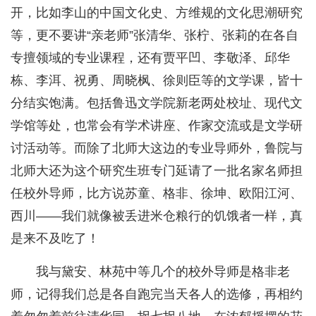
开，比如李山的中国文化史、方维规的文化思潮研究
等，更不要讲“亲老师”张清华、张柠、张莉的在各自
专擅领域的专业课程，还有贾平凹、李敬泽、邱华
栋、李洱、祝勇、周晓枫、徐则臣等的文学课，皆十
分结实饱满。包括鲁迅文学院新老两处校址、现代文
学馆等处，也常会有学术讲座、作家交流或是文学研
讨活动等。而除了北师大这边的专业导师外，鲁院与
北师大还为这个研究生班专门延请了一批名家名师担
任校外导师，比方说苏童、格非、徐坤、欧阳江河、
西川——我们就像被丢进米仓粮行的饥饿者一样，真
是来不及吃了！
我与黛安、林苑中等几个的校外导师是格非老
师，记得我们总是各自跑完当天各人的选修，再相约