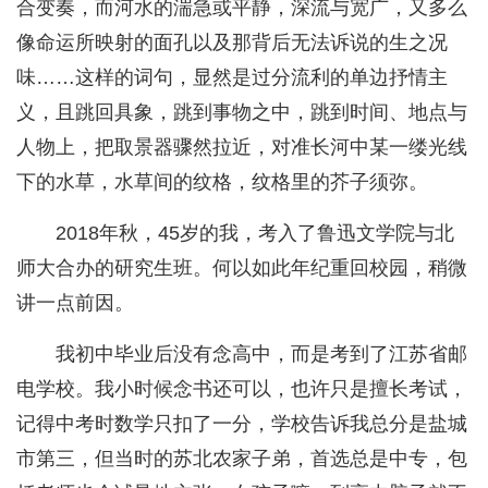
合变奏，而河水的湍急或平静，深流与宽广，又多么
像命运所映射的面孔以及那背后无法诉说的生之况
味……这样的词句，显然是过分流利的单边抒情主
义，且跳回具象，跳到事物之中，跳到时间、地点与
人物上，把取景器骤然拉近，对准长河中某一缕光线
下的水草，水草间的纹格，纹格里的芥子须弥。
2018年秋，45岁的我，考入了鲁迅文学院与北
师大合办的研究生班。何以如此年纪重回校园，稍微
讲一点前因。
我初中毕业后没有念高中，而是考到了江苏省邮
电学校。我小时候念书还可以，也许只是擅长考试，
记得中考时数学只扣了一分，学校告诉我总分是盐城
市第三，但当时的苏北农家子弟，首选总是中专，包