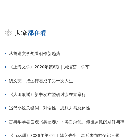
从鲁迅文学奖看创作新趋势
《上海文学》2026年第8期｜周洁茹：学车
钱文亮：把远行看成了另一次人生
《大田歌谣》新书发布暨研讨会在京举行
当代小说关键词：对话性、思想力与总体性
古典学学者围观《奥德赛》：黑白海伦、佩涅罗佩的别针与神秘入侵者
《百花洲》2026年第4期｜巽之先生：老兵朱向前侧记三题