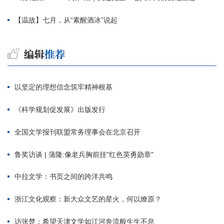
【温故】七月，从“素醒酒冰”说起
以坚定的理想信念筑牢精神根基
《科学规划促发展》出版发行
全国文学报刊联盟常务理事会在北京召开
鲁奖访谈 | 蒲隆:像老兵胸前挂"红色英勇勋章"
中拉文学：书页之间的跨洋共鸣
浙江文化观察：新大众文艺的星火，何以燎原？
访张楚：希望天津文学如江河奔流般生生不息