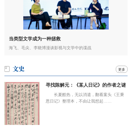
当类型文学成为一种拯救
海飞、毛尖、李晓博漫谈影视与文学中的谍战
更多
寻找陈解元：《某人日记》的作者之谜
长夏酷热，无以消遣，翻看案头《王秉
恩日记》整理本，不由让我想起……