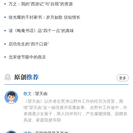
万之：我的“西游记”与“自我”的资源
徐光耀的千封家书：岁月如歌 信短情长
读《晦庵书话》品“四个一点”的真味
启功先生的“四个口袋”
北宋使节眼中的燕京
更多
散文
|
望天凼
《望天凼》以作者在梵净山野外工作的经历为背景，围
绕“望天凼”这一秘境展开双重叙事。 在野外工作途中，作
者偶遇少女菊子，两人结伴而行，产生朦胧情愫。因赠表
风波、家庭阻挠等阴