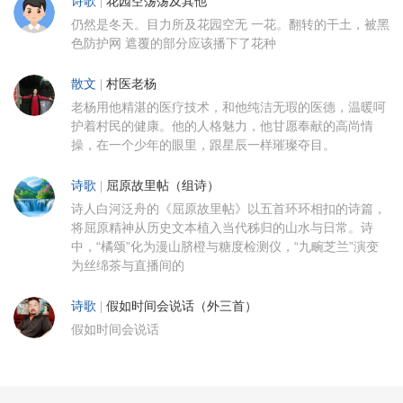
诗歌
|
花园空荡荡及其他
仍然是冬天。目力所及花园空无 一花。翻转的干土，被黑
色防护网 遮覆的部分应该播下了花种
散文
|
村医老杨
老杨用他精湛的医疗技术，和他纯洁无瑕的医德，温暖呵
护着村民的健康。他的人格魅力，他甘愿奉献的高尚情
操，在一个少年的眼里，跟星辰一样璀璨夺目。
诗歌
|
屈原故里帖（组诗）
诗人白河泛舟的《屈原故里帖》以五首环环相扣的诗篇，
将屈原精神从历史文本植入当代秭归的山水与日常。诗
中，“橘颂”化为漫山脐橙与糖度检测仪，“九畹芝兰”演变
为丝绵茶与直播间的
诗歌
|
假如时间会说话（外三首）
假如时间会说话