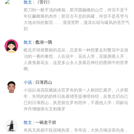
散文
|
《苦行》
那刀削一般平顶的峰巅，那浑圆巍峨的山峦，何尝不是千
年狂飙雕琢的杰作；那亘古不息的风啸，何尝不是苍穹与
大地永恒的絮语…… 漠漠荒野，漫漾出胡马啸风的苍茫气
韵
散文
|
蠡湖一隅
瞧见开得很繁丽的花丛，总是有一种想要走到繁花中去游
冶的一番的奢想。人在花中，花在人旁，花簇拥着人开，
人摇曳着花去，这是多么令人羡慕且神往的图画中的世界
啊。
小说
|
日薄西山
小说以省高院藏族法官罗布的第一人称回忆展开。八岁那
年，失明的奶奶终日执着绕菩提佛塔转经，反复念叨自己
已到日薄西山，执意留住罗布陪伴，不愿他入学；同龄玩
伴丹增顿珠出言刺痛罗
散文
|
一碗老干烘
有风无风都不耽误喝热茶，爷爷说，大热天喝凉茶伤身，