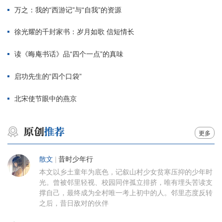
万之：我的“西游记”与“自我”的资源
徐光耀的千封家书：岁月如歌 信短情长
读《晦庵书话》品“四个一点”的真味
启功先生的“四个口袋”
北宋使节眼中的燕京
更多
散文
|
昔时少年行
本文以乡土童年为底色，记叙山村少女贫寒压抑的少年时
光。曾被邻里轻视、校园同伴孤立排挤，唯有埋头苦读支
撑自己，最终成为全村唯一考上初中的人。邻里态度反转
之后，昔日敌对的伙伴