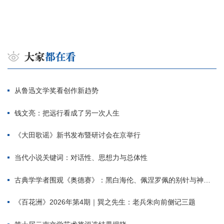
从鲁迅文学奖看创作新趋势
钱文亮：把远行看成了另一次人生
《大田歌谣》新书发布暨研讨会在京举行
当代小说关键词：对话性、思想力与总体性
古典学学者围观《奥德赛》：黑白海伦、佩涅罗佩的别针与神秘入侵者
《百花洲》2026年第4期｜巽之先生：老兵朱向前侧记三题