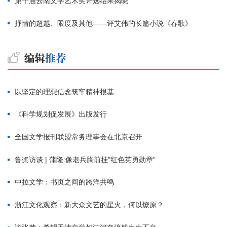
第十届云南文学艺术奖评选结果揭晓
抒情的超越、限度及其他——评艾伟的长篇小说《春歌》
以坚定的理想信念筑牢精神根基
《科学规划促发展》出版发行
全国文学报刊联盟常务理事会在北京召开
鲁奖访谈 | 蒲隆:像老兵胸前挂"红色英勇勋章"
中拉文学：书页之间的跨洋共鸣
浙江文化观察：新大众文艺的星火，何以燎原？