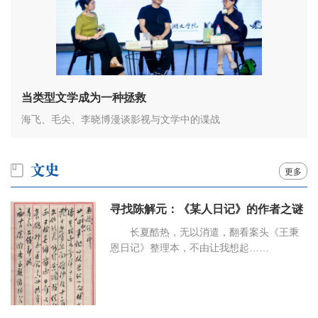
当类型文学成为一种拯救
海飞、毛尖、李晓博漫谈影视与文学中的谍战
更多
寻找陈解元：《某人日记》的作者之谜
长夏酷热，无以消遣，翻看案头《王秉
恩日记》整理本，不由让我想起……