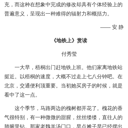
充，而这种在想象中完成的修改却具有个体经验上的
普遍意义，呈现出一种难得的辐射力和概括力。
—— 安 静
《地铁上》赏读
付秀莹
一大早，梧桐出门赶地铁上班。他们家离地铁站
挺近。以梧桐的速度，大概不过走上七八分钟吧。在
北京，交通便利顶重要。当初她买房子的时候，就是
看中了这一点。
这个季节，马路两边的槐树都开花了。槐花的香
气很特别，有一种微微的甜腥，丝丝缕缕，直往人的
肺腑里钻。那家老魏羊汤门口，早点摊子早已经摆出