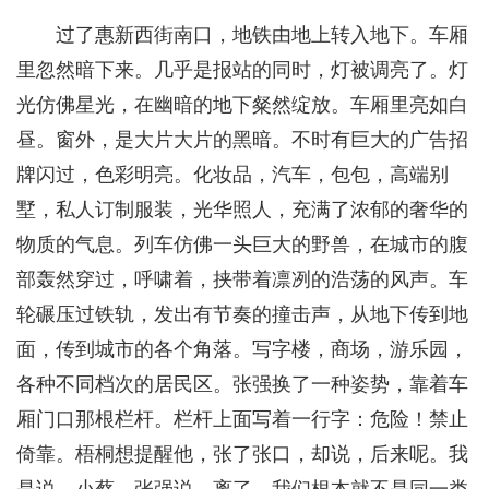
过了惠新西街南口，地铁由地上转入地下。车厢
里忽然暗下来。几乎是报站的同时，灯被调亮了。灯
光仿佛星光，在幽暗的地下粲然绽放。车厢里亮如白
昼。窗外，是大片大片的黑暗。不时有巨大的广告招
牌闪过，色彩明亮。化妆品，汽车，包包，高端别
墅，私人订制服装，光华照人，充满了浓郁的奢华的
物质的气息。列车仿佛一头巨大的野兽，在城市的腹
部轰然穿过，呼啸着，挟带着凛冽的浩荡的风声。车
轮碾压过铁轨，发出有节奏的撞击声，从地下传到地
面，传到城市的各个角落。写字楼，商场，游乐园，
各种不同档次的居民区。张强换了一种姿势，靠着车
厢门口那根栏杆。栏杆上面写着一行字：危险！禁止
倚靠。梧桐想提醒他，张了张口，却说，后来呢。我
是说，小蔡。张强说，离了。我们根本就不是同一类