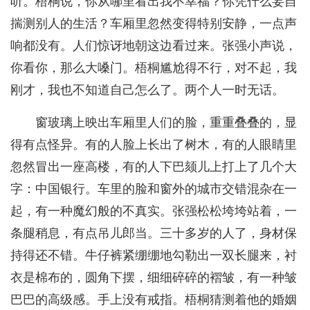
听。梧桐说，你从哪里看出我不幸福？你凭什么妄自
揣测别人的生活？车厢里忽然变得特别安静，一点声
响都没有。人们惊讶地朝这边看过来。张强小声说，
你看你，那么大嗓门。梧桐尴尬得不行，对不起，我
刚才，我也不知道自己怎么了。两个人一时无话。
窗玻璃上映出车厢里人们的脸，重重叠叠的，显
得有点怪异。有的人脸上长出了树木，有的人眼睛里
忽然冒出一座高楼，有的人下巴颏儿上打上了几个大
字：中国银行。车里的脸和窗外的城市交错混杂在一
起，有一种魔幻般的不真实。张强松松垮垮站着，一
条腿稍息，有点吊儿郎当。三十多岁的人了，身材保
持得还不错。牛仔裤紧绷绷地勾勒出一双长腿来，衬
衣是棉布的，圆角下摆，细细碎碎的褶皱，有一种皱
巴巴的高级感。手上没有戒指。梧桐猜测着他的婚姻