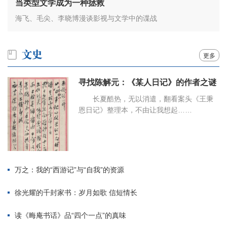
当类型文学成为一种拯救
海飞、毛尖、李晓博漫谈影视与文学中的谍战
更多
寻找陈解元：《某人日记》的作者之谜
长夏酷热，无以消遣，翻看案头《王秉
恩日记》整理本，不由让我想起……
万之：我的“西游记”与“自我”的资源
徐光耀的千封家书：岁月如歌 信短情长
读《晦庵书话》品“四个一点”的真味