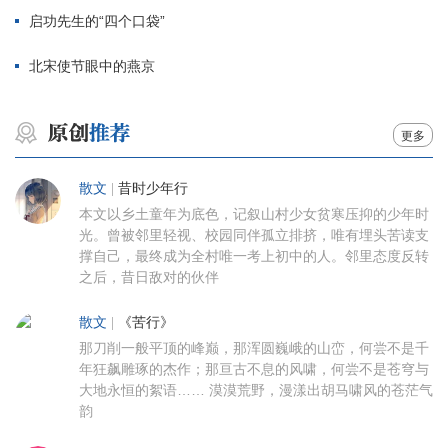
启功先生的“四个口袋”
北宋使节眼中的燕京
更多
散文
|
昔时少年行
本文以乡土童年为底色，记叙山村少女贫寒压抑的少年时
光。曾被邻里轻视、校园同伴孤立排挤，唯有埋头苦读支
撑自己，最终成为全村唯一考上初中的人。邻里态度反转
之后，昔日敌对的伙伴
散文
|
《苦行》
那刀削一般平顶的峰巅，那浑圆巍峨的山峦，何尝不是千
年狂飙雕琢的杰作；那亘古不息的风啸，何尝不是苍穹与
大地永恒的絮语…… 漠漠荒野，漫漾出胡马啸风的苍茫气
韵