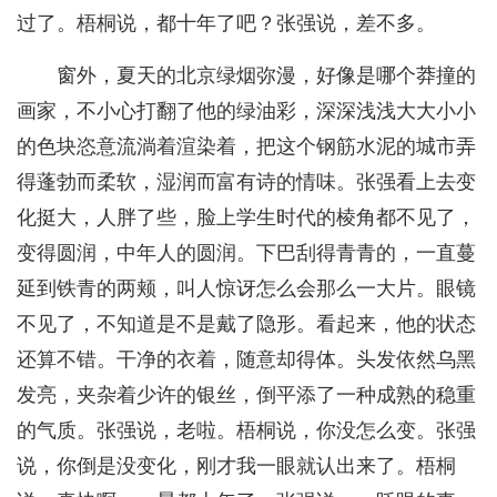
过了。梧桐说，都十年了吧？张强说，差不多。
窗外，夏天的北京绿烟弥漫，好像是哪个莽撞的
画家，不小心打翻了他的绿油彩，深深浅浅大大小小
的色块恣意流淌着渲染着，把这个钢筋水泥的城市弄
得蓬勃而柔软，湿润而富有诗的情味。张强看上去变
化挺大，人胖了些，脸上学生时代的棱角都不见了，
变得圆润，中年人的圆润。下巴刮得青青的，一直蔓
延到铁青的两颊，叫人惊讶怎么会那么一大片。眼镜
不见了，不知道是不是戴了隐形。看起来，他的状态
还算不错。干净的衣着，随意却得体。头发依然乌黑
发亮，夹杂着少许的银丝，倒平添了一种成熟的稳重
的气质。张强说，老啦。梧桐说，你没怎么变。张强
说，你倒是没变化，刚才我一眼就认出来了。梧桐