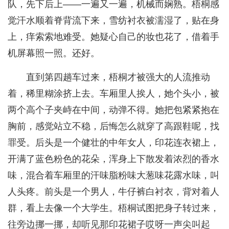
队，先下后上——一遍又一遍，机械而娴熟。梧桐感
觉汗水顺着脊背流下来，雪纺衬衣被濡湿了，贴在身
上，痒索索地难受。她疑心自己的妆也花了，借着手
机屏幕照一照。还好。
直到第四趟车过来，梧桐才被强大的人流推动
着，稀里糊涂挤上去。车厢里人挨人，她个头小，被
两个高个子夹峙在中间，动弹不得。她把包紧紧抱在
胸前，感觉站立不稳，后悔怎么就穿了高跟鞋呢，找
罪受。后头是一个健壮的中年女人，印花连衣裙上，
开满了蓝色粉色的花朵，浑身上下散发着浓烈的香水
味，混合着车厢里的汗味脂粉味大葱味花露水味，叫
人头疼。前头是一个男人，牛仔裤白衬衣，背对着人
群，看上去像一个大学生。梧桐试图把身子转过来，
往旁边挪一挪，却听见那印花裙子哎呀一声尖叫起