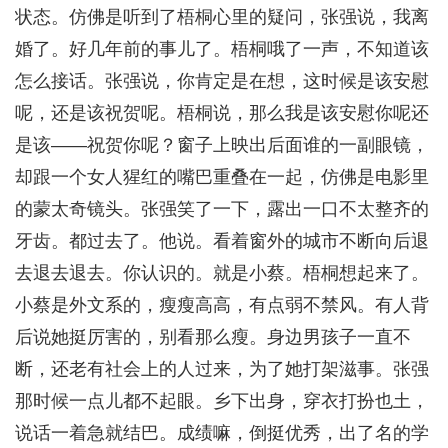
状态。仿佛是听到了梧桐心里的疑问，张强说，我离
婚了。好几年前的事儿了。梧桐哦了一声，不知道该
怎么接话。张强说，你肯定是在想，这时候是该安慰
呢，还是该祝贺呢。梧桐说，那么我是该安慰你呢还
是该——祝贺你呢？窗子上映出后面谁的一副眼镜，
却跟一个女人猩红的嘴巴重叠在一起，仿佛是电影里
的蒙太奇镜头。张强笑了一下，露出一口不太整齐的
牙齿。都过去了。他说。看着窗外的城市不断向后退
去退去退去。你认识的。就是小蔡。梧桐想起来了。
小蔡是外文系的，瘦瘦高高，有点弱不禁风。有人背
后说她挺厉害的，别看那么瘦。身边男孩子一直不
断，还老有社会上的人过来，为了她打架滋事。张强
那时候一点儿都不起眼。乡下出身，穿衣打扮也土，
说话一着急就结巴。成绩嘛，倒挺优秀，出了名的学