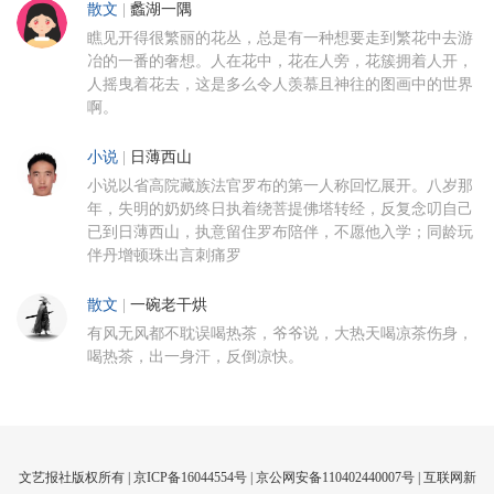
散文
|
蠡湖一隅
瞧见开得很繁丽的花丛，总是有一种想要走到繁花中去游
冶的一番的奢想。人在花中，花在人旁，花簇拥着人开，
人摇曳着花去，这是多么令人羡慕且神往的图画中的世界
啊。
小说
|
日薄西山
小说以省高院藏族法官罗布的第一人称回忆展开。八岁那
年，失明的奶奶终日执着绕菩提佛塔转经，反复念叨自己
已到日薄西山，执意留住罗布陪伴，不愿他入学；同龄玩
伴丹增顿珠出言刺痛罗
散文
|
一碗老干烘
有风无风都不耽误喝热茶，爷爷说，大热天喝凉茶伤身，
喝热茶，出一身汗，反倒凉快。
文艺报社版权所有 |
京ICP备16044554号
| 京公网安备110402440007号 |
互联网新