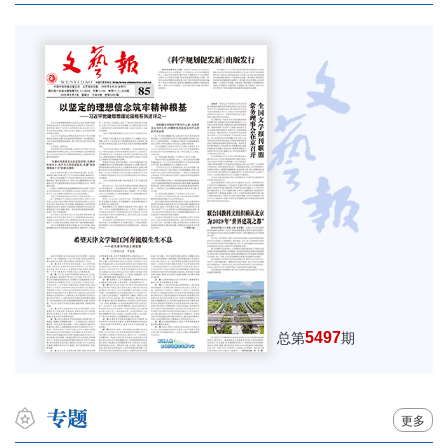
5497
总第
期
更多