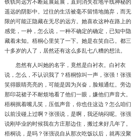
铁轨向远方不断延展延展，直到消失在地平线神秘的
遥远的阴影中。过往的生活被毫不留情地抛弃，而无
限的可能正隐藏在无尽的远方。她喜欢这种在路上的
感觉，一种，怎么说，一种不确定的确定，已知中隐
藏着未知。梧桐心里笑了一下。她是在笑自己。都三
十多岁的人了，居然还有这么多乱七八糟的想法。
忽然有人叫她的名字，竟然是白衬衣。白衬衣
说，怎么，不认识我了？梧桐惊叫一声，张强！张强
笑得眼睛亮亮的，可能是因为兴奋，脸颊通红。旁边
那印花裙子不耐烦地看了他们一眼，嫌他们声音大。
梧桐抿着嘴儿笑，压低声音，你也住这边？怎么咱们
以前没碰上过啊？张强说，是啊，我还纳闷呢。张强
说刚毕业的时候我在方庄那边住，搬过来好几年了。
梧桐说，是吗？张强说自从那次吃饭以后，就再没聚