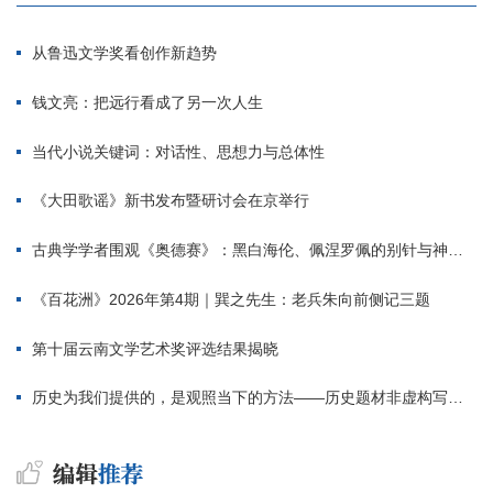
从鲁迅文学奖看创作新趋势
钱文亮：把远行看成了另一次人生
当代小说关键词：对话性、思想力与总体性
《大田歌谣》新书发布暨研讨会在京举行
古典学学者围观《奥德赛》：黑白海伦、佩涅罗佩的别针与神秘入侵者
《百花洲》2026年第4期｜巽之先生：老兵朱向前侧记三题
第十届云南文学艺术奖评选结果揭晓
历史为我们提供的，是观照当下的方法——历史题材非虚构写作多人谈