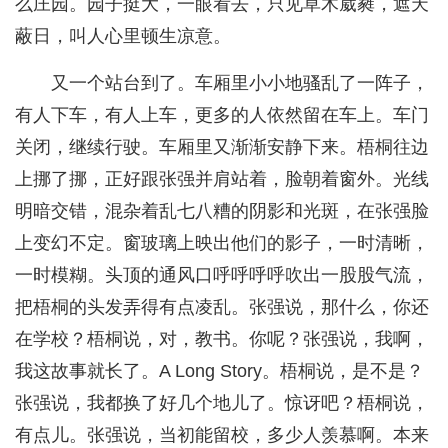
么庄园。园子挺大，一眼看去，只见草木葳蕤，遮天
蔽日，叫人心里顿生凉意。
又一个站台到了。车厢里小小地骚乱了一阵子，
有人下车，有人上车，更多的人依然留在车上。车门
关闭，继续行驶。车厢里又渐渐安静下来。梧桐往边
上挪了挪，正好跟张强并肩站着，脸朝着窗外。光线
明暗交错，混杂着乱七八糟的阴影和光斑，在张强脸
上变幻不定。窗玻璃上映出他们的影子，一时清晰，
一时模糊。头顶的通风口呼呼呼呼吹出一股股气流，
把梧桐的头发弄得有点凌乱。张强说，那什么，你还
在学校？梧桐说，对，教书。你呢？张强说，我啊，
我这故事就长了。A Long Story。梧桐说，是不是？
张强说，我都换了好几个地儿了。惊讶吧？梧桐说，
有点儿。张强说，当初能留校，多少人羡慕啊。本来