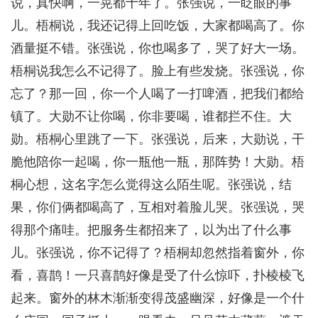
说，真快啊，一晃都十年了。张强说，一眨眼的事
儿。梧桐说，我还记得上回吃饭，大家都喝高了。你
酒量挺不错。张强说，你也喝多了，哭了好大一场。
梧桐说我怎么不记得了。脸上有些发烧。张强说，你
忘了？那一回，你一个人喝了一打啤酒，把我们都给
镇了。大勋不让你喝，你非要喝，谁都拦不住。大
勋。梧桐心里跳了一下。张强说，后来，大勋说，干
脆他陪你一起喝，你一瓶他一瓶，那阵势！大勋。梧
桐心想，这名字怎么觉得这么陌生呢。张强说，结
果，你们俩都喝高了，互相对着脸儿哭。张强说，哭
得那个痛哇。把服务生都招来了，以为出了什么事
儿。张强说，你不记得了？梧桐却忽然指着窗外，你
看，喜鹊！一只喜鹊好像是受了什么惊吓，扑棱棱飞
起来。窗外的林木渐渐变得茂盛幽深，好像是一个什