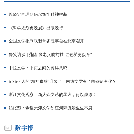
以坚定的理想信念筑牢精神根基
《科学规划促发展》出版发行
全国文学报刊联盟常务理事会在北京召开
鲁奖访谈 | 蒲隆:像老兵胸前挂"红色英勇勋章"
中拉文学：书页之间的跨洋共鸣
5.25亿人的“精神食粮”升级了，网络文学有了哪些新变化？
浙江文化观察：新大众文艺的星火，何以燎原？
访张楚：希望天津文学如江河奔流般生生不息