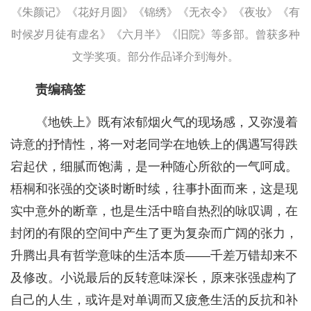
《朱颜记》《花好月圆》《锦绣》《无衣令》《夜妆》《有
时候岁月徒有虚名》《六月半》《旧院》等多部。曾获多种
文学奖项。部分作品译介到海外。
责编稿签
《地铁上》既有浓郁烟火气的现场感，又弥漫着
诗意的抒情性，将一对老同学在地铁上的偶遇写得跌
宕起伏，细腻而饱满，是一种随心所欲的一气呵成。
梧桐和张强的交谈时断时续，往事扑面而来，这是现
实中意外的断章，也是生活中暗自热烈的咏叹调，在
封闭的有限的空间中产生了更为复杂而广阔的张力，
升腾出具有哲学意味的生活本质——千差万错却来不
及修改。小说最后的反转意味深长，原来张强虚构了
自己的人生，或许是对单调而又疲惫生活的反抗和补