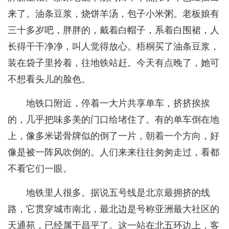
来了。油条豆浆，烧饼羊汤，包子小米粥。老板娘有
三十多岁吧，胖胖的，戴着白帽子，系着白围裙，人
长得干干净净，叫人觉得放心。梧桐买了油条豆浆，
装在袋子里拎着，往地铁站赶。今天有点晚了，她可
不想看头儿的脸色。
地铁口附近，停着一大片共享单车，挤挤挨挨
的，几乎把味多美的门口给堵住了。有的单车倒在地
上，像多米诺骨牌似的倒了一片，朝着一个方向，好
像是被一阵风吹倒的。人们来来往往匆匆走过，看都
不看它们一眼。
地铁里人很多。据说五号线是北京最拥挤的线
路，它贯穿城市南北，最北边是号称亚洲最大社区的
天通苑，已经属于昌平了。这一站在北五环边上，客