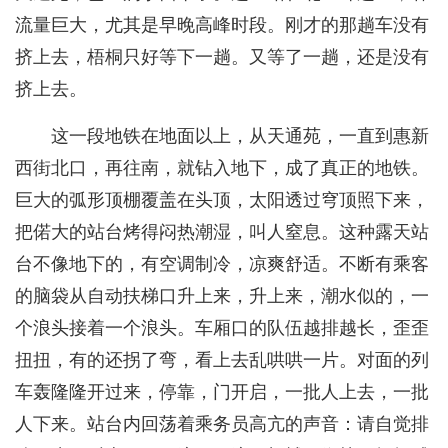
流量巨大，尤其是早晚高峰时段。刚才的那趟车没有
挤上去，梧桐只好等下一趟。又等了一趟，还是没有
挤上去。
这一段地铁在地面以上，从天通苑，一直到惠新
西街北口，再往南，就钻入地下，成了真正的地铁。
巨大的弧形顶棚覆盖在头顶，太阳透过穹顶照下来，
把偌大的站台烤得闷热潮湿，叫人窒息。这种露天站
台不像地下的，有空调制冷，凉爽舒适。不断有乘客
的脑袋从自动扶梯口升上来，升上来，潮水似的，一
个浪头接着一个浪头。车厢口的队伍越排越长，歪歪
扭扭，有的还拐了弯，看上去乱哄哄一片。对面的列
车轰隆隆开过来，停靠，门开启，一批人上去，一批
人下来。站台内回荡着乘务员高亢的声音：请自觉排