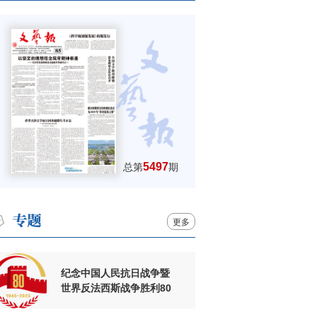
5497
总第
期
更多
纪念中国人民抗日战争暨
世界反法西斯战争胜利80
周年