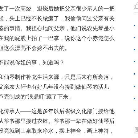
发了一次高烧。退烧后她把父亲很少示人的一把
候，头上已经不长脓癞了，我偷偷问过父亲有关
婆的事情。我担心地问父亲，他们说农先琴是小
在我的屁股上拍了一巴掌，说你这个小赤佬怎么
姐这么漂亮不会嫁不出去的。
不能说你姐的事，知道吗？
和仙琴制作补充生活来源，只是后来有所衰落，
父亲农大轩也有好几年没有接到做仙琴的活儿
壳制成的“浪鼎叮”藏了下来。
化传承人——这是多年以后省级文化部门授给他
从爷爷那里接过衣钵。爷爷那一辈在做好仙琴后
没亮就到山泉取来净水，摆上神台，画上神符，