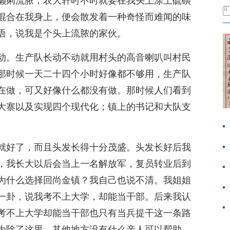
癞痢流脓，农大轩时不时就要在我头上涂上硫磺
混合在我身上，便会散发着一种奇怪而难闻的味
语，说我是个头上流脓的家伙。
动。生产队长动不动就用村头的高音喇叭叫村民
那时候一天二十四个小时好像都不够用，生产队
在做，可又好像什么都没有做。那时候人们看到
大寨以及实现四个现代化；镇上的书记和大队支
就好了，而且头发长得十分茂盛。头发长好后我
，我长大以后会当上一名解放军，复员转业后到
为什么选择回尚金镇？我自己也说不清。我姐姐
一卦，说我考不上大学，却能当干部。后来我认
考不上大学却能当干部也只有当兵提干这一条路
为除了这里，其他地方没有什么亲人可以帮助