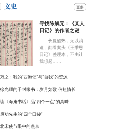
更多
寻找陈解元：《某人
日记》的作者之谜
长夏酷热，无以消
遣，翻看案头《王秉恩
日记》整理本，不由让
我想起……
万之：我的“西游记”与“自我”的资源
徐光耀的千封家书：岁月如歌 信短情长
读《晦庵书话》品“四个一点”的真味
启功先生的“四个口袋”
北宋使节眼中的燕京