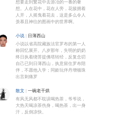
想要走到繁花中去游冶的一番的奢
想。人在花中，花在人旁，花簇拥着
人开，人摇曳着花去，这是多么令人
羡慕且神往的图画中的世界啊。
小说
|
日薄西山
小说以省高院藏族法官罗布的第一人
称回忆展开。八岁那年，失明的奶奶
终日执着绕菩提佛塔转经，反复念叨
自己已到日薄西山，执意留住罗布陪
伴，不愿他入学；同龄玩伴丹增顿珠
出言刺痛罗
散文
|
一碗老干烘
有风无风都不耽误喝热茶，爷爷说，
大热天喝凉茶伤身，喝热茶，出一身
汗，反倒凉快。