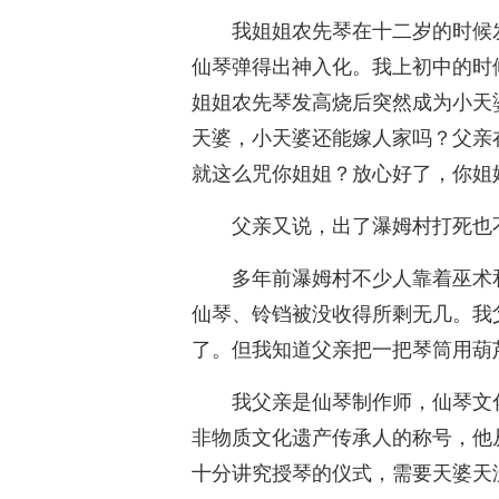
我姐姐农先琴在十二岁的时候
仙琴弹得出神入化。我上初中的时
姐姐农先琴发高烧后突然成为小天
天婆，小天婆还能嫁人家吗？父亲
就这么咒你姐姐？放心好了，你姐
父亲又说，出了瀑姆村打死也
多年前瀑姆村不少人靠着巫术
仙琴、铃铛被没收得所剩无几。我
了。但我知道父亲把一把琴筒用葫芦
我父亲是仙琴制作师，仙琴文
非物质文化遗产传承人的称号，他
十分讲究授琴的仪式，需要天婆天