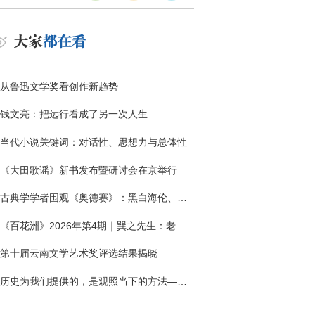
从鲁迅文学奖看创作新趋势
钱文亮：把远行看成了另一次人生
当代小说关键词：对话性、思想力与总体性
《大田歌谣》新书发布暨研讨会在京举行
古典学学者围观《奥德赛》：黑白海伦、佩涅罗佩的别针与神秘入侵者
《百花洲》2026年第4期｜巽之先生：老兵朱向前侧记三题
第十届云南文学艺术奖评选结果揭晓
历史为我们提供的，是观照当下的方法——历史题材非虚构写作多人谈