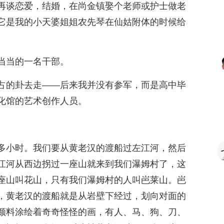
再谈恋爱，结婚，在尚金镇娶个老师或护士做老
它是我的小天婆姐姐农先琴在仙姑附体的时候给
当当的一名干部。
占的卦去走——后来我并没有参军，而是高中毕
化馆的艺术创作人员。
多小时。我们要从黄老汉的渡船过左江河，然后
江河从西边拐过一座山就来到我们瀑姆村了，这
座山叫花山，只有我们瀑姆村的人叫岜莱山。岜
，黄老汉的渡船就是从岩壁下经过，划向对面的
颜料涂绘着奇奇怪怪的画，有人、马、狗、刀、