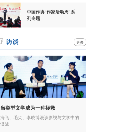
中国作协“作家活动周”系
列专题
更多
当类型文学成为一种拯救
海飞、毛尖、李晓博漫谈影视与文学中的
谍战