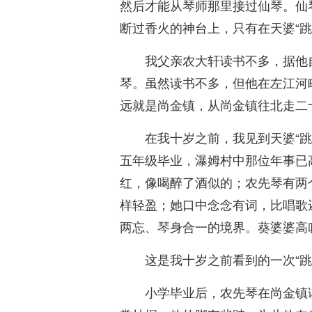
然后才能从琴师那里接过仙琴。仙
断过香火的神台上，只有在天婆“跳
我父亲农大轩读书不多，据他
琴。虽然读书不多，但他在左江河
远就是尚金镇，从尚金镇往北走二
在我十岁之前，我见到天婆“
五年级毕业，瀑姆村中那位年事已
红，像喝醉了酒似的；农先琴有两
样轻盈；她口中念念有词，比唱歌
两忘、琴身合一的境界。葵婆婆高叹
这是我十岁之前看到的一次“跳
小学毕业后，农先琴在尚金镇