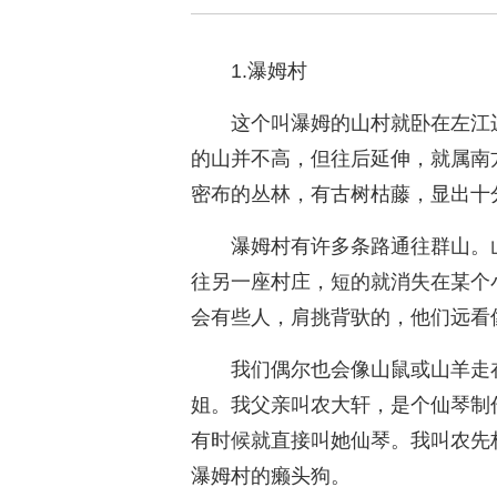
1.瀑姆村
这个叫瀑姆的山村就卧在左江
的山并不高，但往后延伸，就属南
密布的丛林，有古树枯藤，显出十
瀑姆村有许多条路通往群山。
往另一座村庄，短的就消失在某个
会有些人，肩挑背驮的，他们远看
我们偶尔也会像山鼠或山羊走
姐。我父亲叫农大轩，是个仙琴制
有时候就直接叫她仙琴。我叫农先
瀑姆村的癞头狗。