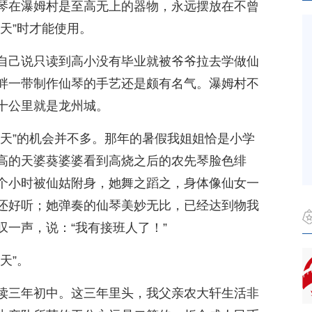
琴在瀑姆村是至高无上的器物，永远摆放在不曾
天”时才能使用。
自己说只读到高小没有毕业就被爷爷拉去学做仙
畔一带制作仙琴的手艺还是颇有名气。瀑姆村不
十公里就是龙州城。
跳天”的机会并不多。那年的暑假我姐姐恰是小学
高的天婆葵婆婆看到高烧之后的农先琴脸色绯
个小时被仙姑附身，她舞之蹈之，身体像仙女一
还好听；她弹奏的仙琴美妙无比，已经达到物我
一声，说：“我有接班人了！”
天”。
读三年初中。这三年里头，我父亲农大轩生活非