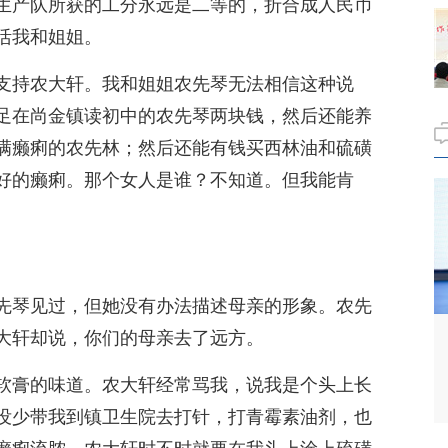
生产队所获的工分永远是二等的，折合成人民币
活我和姐姐。
支持农大轩。我和姐姐农先琴无法相信这种说
足在尚金镇读初中的农先琴两块钱，然后还能养
满癞痢的农先林；然后还能有钱买西林油和硫磺
好的癞痢。那个女人是谁？不知道。但我能肯
。
先琴见过，但她没有办法描述母亲的形象。农先
大轩却说，你们的母亲去了远方。
软膏的味道。农大轩经常骂我，说我是个头上长
没少带我到镇卫生院去打针，打青霉素油剂，也