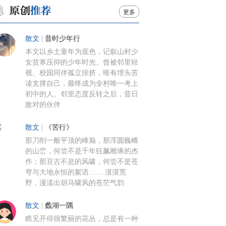
更多
散文
|
昔时少年行
本文以乡土童年为底色，记叙山村少
女贫寒压抑的少年时光。曾被邻里轻
视、校园同伴孤立排挤，唯有埋头苦
读支撑自己，最终成为全村唯一考上
初中的人。邻里态度反转之后，昔日
敌对的伙伴
散文
|
《苦行》
那刀削一般平顶的峰巅，那浑圆巍峨
的山峦，何尝不是千年狂飙雕琢的杰
作；那亘古不息的风啸，何尝不是苍
穹与大地永恒的絮语…… 漠漠荒
野，漫漾出胡马啸风的苍茫气韵
散文
|
蠡湖一隅
瞧见开得很繁丽的花丛，总是有一种