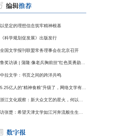
以坚定的理想信念筑牢精神根基
《科学规划促发展》出版发行
全国文学报刊联盟常务理事会在北京召开
鲁奖访谈 | 蒲隆:像老兵胸前挂"红色英勇勋章"
中拉文学：书页之间的跨洋共鸣
5.25亿人的“精神食粮”升级了，网络文学有了哪些新变化？
浙江文化观察：新大众文艺的星火，何以燎原？
访张楚：希望天津文学如江河奔流般生生不息